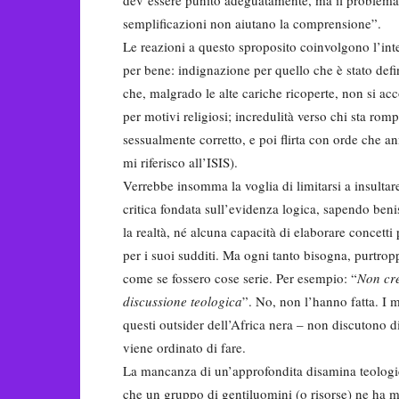
semplificazioni non aiutano la comprensione”.
Le reazioni a questo sproposito coinvolgono l’inte
per bene: indignazione per quello che è stato defin
che, malgrado le alte cariche ricoperte, non si acc
per motivi religiosi; incredulità verso chi sta r
sessualmente corretto, e poi flirta con orde che 
mi riferisco all’ISIS).
Verrebbe insomma la voglia di limitarsi a insultar
critica fondata sull’evidenza logica, sapendo be
la realtà, né alcuna capacità di elaborare concetti 
per i suoi sudditi. Ma ogni tanto bisogna, purtropp
come se fossero cose serie. Per esempio: “
Non cre
discussione teologica
”. No, non l’hanno fatta. I m
questi outsider dell’Africa nera – non discutono d
viene ordinato di fare.
La mancanza di un’approfondita disamina teologi
che un gruppo di gentiluomini (o risorse) ne ha m