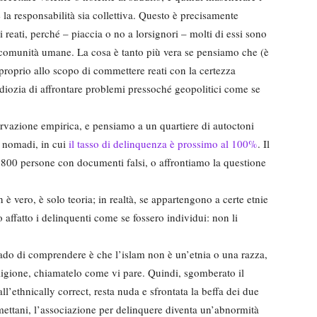
e la responsabilità sia collettiva. Questo è precisamente
 reati, perché – piaccia o no a lorsignori – molti di essi sono
te comunità umane. La cosa è tanto più vera se pensiamo che (è
a proprio allo scopo di commettere reati con la certezza
idiozia di affrontare problemi pressoché geopolitici come se
servazione empirica, e pensiamo a un quartiere di autoctoni
o nomadi, in cui
il tasso di delinquenza è prossimo al 100%
. Il
800 persone con documenti falsi, o affrontiamo la questione
 è vero, è solo teoria; in realtà, se appartengono a certe etnie
o affatto i delinquenti come se fossero individui: non li
rado di comprendere è che l’islam non è un’etnia o una razza,
ligione, chiamatelo come vi pare. Quindi, sgomberato il
ll’ethnically correct, resta nuda e sfrontata la beffa dei due
mettani, l’associazione per delinquere diventa un’abnormità