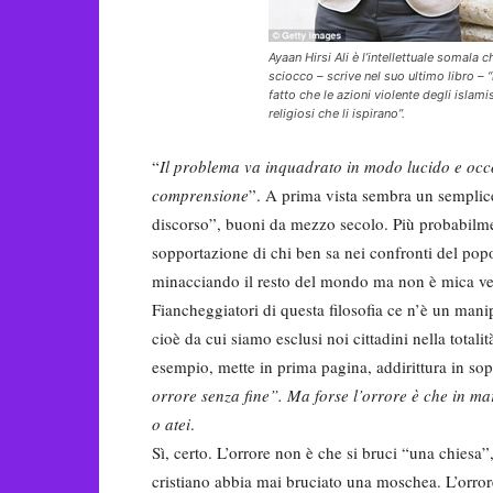
Ayaan Hirsi Ali è l’intellettuale somala
sciocco – scrive nel suo ultimo libro – “
fatto che le azioni violente degli islami
religiosi che li ispirano”.
“
Il problema va inquadrato in modo lucido e occo
comprensione
”. A prima vista sembra un semplic
discorso”, buoni da mezzo secolo. Più probabilme
sopportazione di chi ben sa nei confronti del popo
minacciando il resto del mondo ma non è mica ve
Fiancheggiatori di questa filosofia ce n’è un mani
cioè da cui siamo esclusi noi cittadini nella totalità
esempio, mette in prima pagina, addirittura in sopr
orrore senza fine”. Ma forse l’orrore è che in m
o atei
.
Sì, certo. L’orrore non è che si bruci “una chiesa
cristiano abbia mai bruciato una moschea. L’orrore