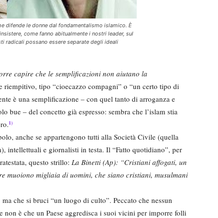
 che difende le donne dal fondamentalismo islamico. È
insistere, come fanno abitualmente i nostri leader, sul
sti radicali possano essere separate degli ideali
rre capire che le semplificazioni non aiutano la
e riempitivo, tipo “cioecazzo compagni” o “un certo tipo di
nte è una semplificazione – con quel tanto di arroganza e
lo bue – del concetto già espresso: sembra che l’islam stia
ro.
1)
polo, anche se appartengono tutti alla Società Civile (quella
), intellettuali e giornalisti in testa. Il “Fatto quotidiano”, per
atestata, questo strillo:
La Binetti (Ap): “Cristiani affogati, un
are muoiono migliaia di uomini, che siano cristiani, musulmani
”, ma che si bruci “un luogo di culto”. Peccato che nessun
 non è che un Paese aggredisca i suoi vicini per imporre folli