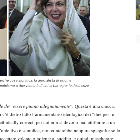
nche cosa significa: la giornalista di origine
minismo a due velocità di chi si batte per le desinenze
ide dev’essere punito adeguatamente
”. Questa è una chicca.
ma c’è dietro tutto l’armamentario ideologico dei “due pesi e
thnically correct, per cui non si devono mai attribuire a un
’obiettivo è semplice, non conterebbe neppure spiegarlo: se io
accettare volente o nolente al suddito, e quindi mascherare i