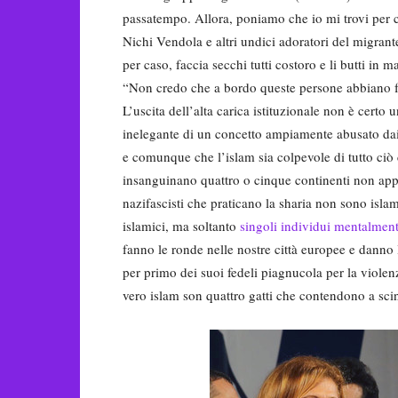
passatempo. Allora, poniamo che io mi trovi per c
Nichi Vendola e altri undici adoratori del migran
per caso, faccia secchi tutti costoro e li butti i
“Non credo che a bordo queste persone abbiano fa
L’uscita dell’alta carica istituzionale non è certo
inelegante di un concetto ampiamente abusato dai
e comunque che l’islam sia colpevole di tutto ciò
insanguinano quattro o cinque continenti non appa
nazifascisti che praticano la sharia non sono islam
islamici, ma soltanto
singoli individui mentalment
fanno le ronde nelle nostre città europee e danno
per primo dei suoi fedeli piagnucola per la viole
vero islam son quattro gatti che contendono a scinto