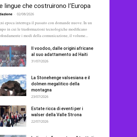
e lingue che costruirono l’Europa
dazione
-
02/08/2026
ni epoca interroga il passato con domande nuove. In un
mpo in cui le trasformazioni tecnologiche modificano
ofondamente i modi della comunicazione, il volume...
Il voodoo, dalle origini africane
al suo adattamento ad Haiti
31/07/2026
La Stonehenge valsesiana e il
dolmen megalitico della
montagna
23/07/2026
Estate ricca di eventi per i
walser della Valle Strona
22/07/2026