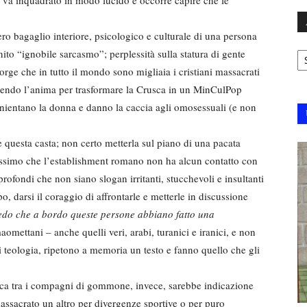
ro bagaglio interiore, psicologico e culturale di una persona
Ar
ito “ignobile sarcasmo”; perplessità sulla statura di gente
orge che in tutto il mondo sono migliaia i cristiani massacrati
ompendo l’anima per trasformare la Crusca in un MinCulPop
annientano la donna e danno la caccia agli omosessuali (e non
e questa casta; non certo metterla sul piano di una pacata
nissimo che l’establishment romano non ha alcun contatto con
profondi che non siano slogan irritanti, stucchevoli e insultanti
o, darsi il coraggio di affrontarle e metterle in discussione
do che a bordo queste persone abbiano fatto una
aomettani – anche quelli veri, arabi, turanici e iranici, e non
i teologia, ripetono a memoria un testo e fanno quello che gli
ca tra i compagni di gommone, invece, sarebbe indicazione
assacrato un altro per divergenze sportive o per puro