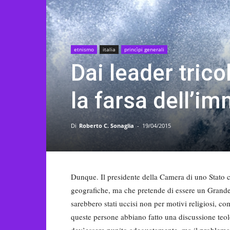
etnismo
italia
princìpi generali
Dai leader trico
la farsa dell’i
Di
Roberto C. Sonaglia
-
19/04/2015
Dunque. Il presidente della Camera di uno Stato c
geografiche, ma che pretende di essere un Grande P
sarebbero stati uccisi non per motivi religiosi, 
queste persone abbiano fatto una discussione teol
dev’essere punito adeguatamente, ma il problema 