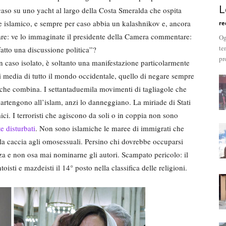
L
aso su uno yacht al largo della Costa Smeralda che ospita
te islamico, e sempre per caso abbia un kalashnikov e, ancora
re
n mare: ve lo immaginate il presidente della Camera commentare:
Og
te
tto una discussione politica”?
pr
 un caso isolato, è soltanto una manifestazione particolarmente
 media di tutto il mondo occidentale, quello di negare sempre
 che combina. I settantaduemila movimenti di tagliagole che
rtengono all’islam, anzi lo danneggiano. La miriade di Stati
ici. I terroristi che agiscono da soli o in coppia non sono
e disturbati
. Non sono islamiche le maree di immigrati che
 la caccia agli omosessuali. Persino chi dovrebbe occuparsi
nza e non osa mai nominarne gli autori. Scampato pericolo: il
isti e mazdeisti il 14° posto nella classifica delle religioni.