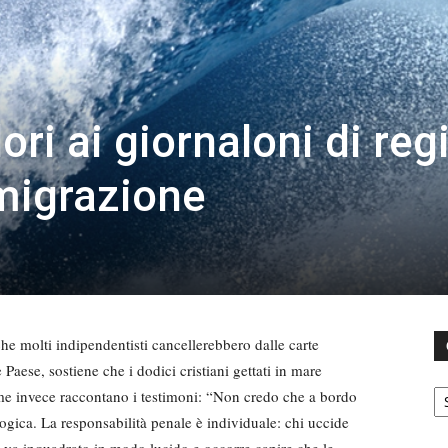
lori ai giornaloni di re
mmigrazione
he molti indipendentisti cancellerebbero dalle carte
aese, sostiene che i dodici cristiani gettati in mare
C
come invece raccontano i testimoni: “Non credo che a bordo
ogica. La responsabilità penale è individuale: chi uccide
va inquadrato in modo lucido e occorre capire che le