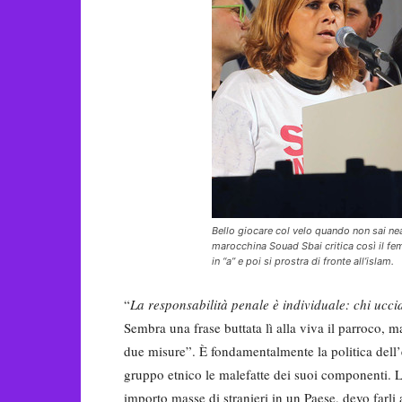
Bello giocare col velo quando non sai nea
marocchina Souad Sbai critica così il fem
in “a” e poi si prostra di fronte all’islam.
“
La responsabilità penale è individuale: chi ucc
Sembra una frase buttata lì alla viva il parroco, 
due misure”. È fondamentalmente la politica dell’e
gruppo etnico le malefatte dei suoi componenti. L
importo masse di stranieri in un Paese, devo farli 