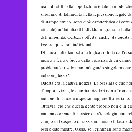
reati, diluirli nella popolazione totale in modo ch
sinonimo di fallimento nella repressione legale dei
di stampo etnico, sono cioè caratteristica di cer
ufficiale) un’infinità di individui migrano in Itali
dell’impunità. Certezza offerta, anche, da questa 
fossero questioni individuali.
Di nuovo, affidiamoci alla logica soffolta dall’os
messo a ferro e fuoco dalla presenza di un camp
problema lo risolviamo indagando singolarmente 
nel complesso?
Questa era la cattiva notizia. La pessima è che non
d’importazione, le autorità tricolori non affrontan
mettono in carcere e spesso neppure li arrestano.
Tuttavia, ciò che questa gente proprio non è in g
ma una corrente di pensiero, un’ideologia, una re
campo dal sospetto di razzismo, aerato il locale da
pesi e due misure. Ossia, se i criminali sono mao