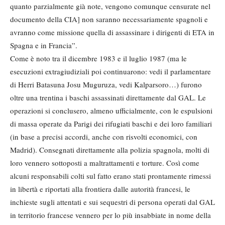
quanto parzialmente già note, vengono comunque censurate nel
documento della CIA] non saranno necessariamente spagnoli e
avranno come missione quella di assassinare i dirigenti di ETA in
Spagna e in Francia”.
Come è noto tra il dicembre 1983 e il luglio 1987 (ma le
esecuzioni extragiudiziali poi continuarono: vedi il parlamentare
di Herri Batasuna Josu Muguruza, vedi Kalparsoro…) furono
oltre una trentina i baschi assassinati direttamente dal GAL. Le
operazioni si conclusero, almeno ufficialmente, con le espulsioni
di massa operate da Parigi dei rifugiati baschi e dei loro familiari
(in base a precisi accordi, anche con risvolti economici, con
Madrid). Consegnati direttamente alla polizia spagnola, molti di
loro vennero sottoposti a maltrattamenti e torture. Così come
alcuni responsabili colti sul fatto erano stati prontamente rimessi
in libertà e riportati alla frontiera dalle autorità francesi, le
inchieste sugli attentati e sui sequestri di persona operati dal GAL
in territorio francese vennero per lo più insabbiate in nome della