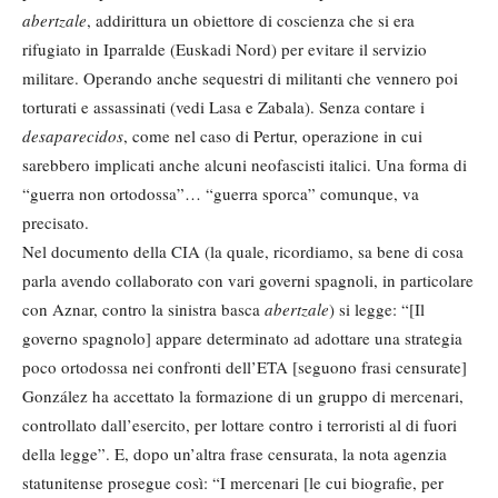
abertzale
, addirittura un obiettore di coscienza che si era
rifugiato in Iparralde (Euskadi Nord) per evitare il servizio
militare. Operando anche sequestri di militanti che vennero poi
torturati e assassinati (vedi Lasa e Zabala). Senza contare i
desaparecidos
, come nel caso di Pertur, operazione in cui
sarebbero implicati anche alcuni neofascisti italici. Una forma di
“guerra non ortodossa”… “guerra sporca” comunque, va
precisato.
Nel documento della CIA (la quale, ricordiamo, sa bene di cosa
parla avendo collaborato con vari governi spagnoli, in particolare
con Aznar, contro la sinistra basca
abertzale
) si legge: “[Il
governo spagnolo] appare determinato ad adottare una strategia
poco ortodossa nei confronti dell’ETA [seguono frasi censurate]
González ha accettato la formazione di un gruppo di mercenari,
controllato dall’esercito, per lottare contro i terroristi al di fuori
della legge”. E, dopo un’altra frase censurata, la nota agenzia
statunitense prosegue così: “I mercenari [le cui biografie, per