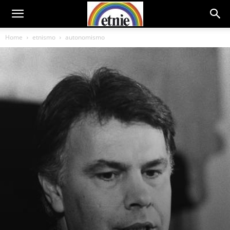
Home
etnismo
autonomismo