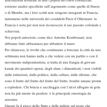
articolazioni fessurate di tutti i popoli dei Paesi colonizzati:
esistono analisi specifiche sull’argomento come quelle di Fanon
o di Membe, ma i loro scritti non vengono insegnati in Francia,
tantomeno nelle università dei cosiddetti Paesi d’Oltremare: la
Francia è nota per non non riconoscere il suo passato coloniale e
schiavista.
Noi popoli autoctoni, come dice Antoine Kombouaré, non
abbiamo fatto abbastanza per abbattere il muro.
Per chiarezza, le rivolte che continuano a bruciare la città da una
settimana non hanno nulla a che vedere con un partito o con il
movimento indipendentista; si tratta di una frangia di giovani
kanak dei quartieri operai, degli slum, i dimenticati, i non visibili
dalle istituzioni, dalla politica, dalla cultura, dalle riforme, che
sono il frutto del frutto del frutto del frutto, bombe umane pronte
a esplodere. Chi brucia e saccheggia con l’alcol affogato in gola
non ha più niente da perdere: è la principale emorragia da
arrestare.
Questo fa il gioco dello Stato e delle milizie sul posto che