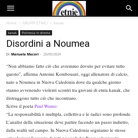
Home
GRUPPI ETNICI
kanak
kanak
Polinesia in diretta
Disordini a Noumea
Di
Manuela Macori
-
20/05/2024
“Non abbiamo fatto ciò che avremmo dovuto per evitare tutto
questo”, afferma Antoine Kombouaré, oggi allenatore di calcio,
nato a Noumea in Nuova Caledonia dove da qualche giorno
stanno avvenendo violenti scontri tra giovani di etnia kanak, che
distruggono tutto ciò che incontrano.
Scrive il poeta
Paul Wamo
:
“La responsabilità è multipla, collettiva e le radici sono profonde.
L’analisi della situazione deve partire facendo un passo indietro,
dalla realtà sul campo. In Nuova Caledonia seguiamo le stesse