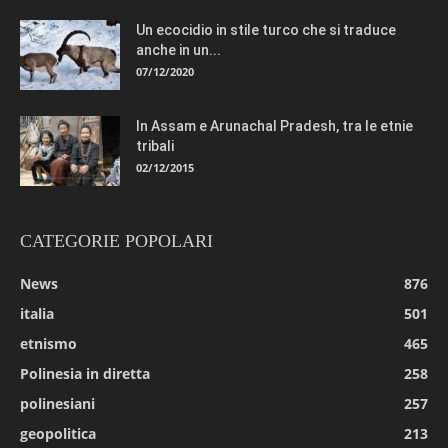
Un ecocidio in stile turco che si traduce
anche in un...
07/12/2020
In Assam e Arunachal Pradesh, tra le etnie
tribali
02/12/2015
CATEGORIE POPOLARI
News
876
italia
501
etnismo
465
Polinesia in diretta
258
polinesiani
257
geopolitica
213