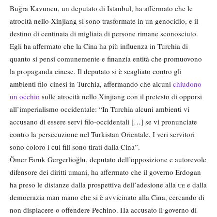
Buğra Kavuncu, un deputato di Istanbul, ha affermato che le
atrocità nello Xinjiang si sono trasformate in un genocidio, e il
destino di centinaia di migliaia di persone rimane sconosciuto.
Egli ha affermato che la Cina ha più influenza in Turchia di
quanto si pensi comunemente e finanzia entità che promuovono
la propaganda cinese. Il deputato si è scagliato contro gli
ambienti filo-cinesi in Turchia, affermando che alcuni
chiudono
un occhio
sulle atrocità nello Xinjiang con il pretesto di opporsi
all’imperialismo occidentale: “In Turchia alcuni ambienti vi
accusano di essere servi filo-occidentali […] se vi pronunciate
contro la persecuzione nel Turkistan Orientale. I veri servitori
sono coloro i cui fili sono tirati dalla Cina”.
Ömer Faruk Gergerlioğlu, deputato dell’opposizione e autorevole
difensore dei diritti umani, ha affermato che il governo Erdogan
ha preso le distanze dalla prospettiva dell’adesione alla
ue
e dalla
democrazia man mano che si è avvicinato alla Cina, cercando di
non dispiacere o offendere Pechino. Ha accusato il governo di