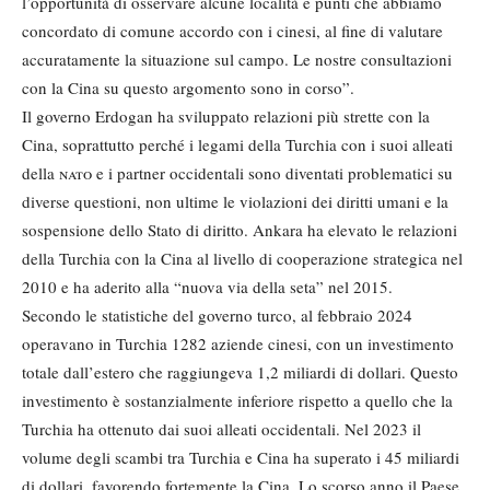
l’opportunità di osservare alcune località e punti che abbiamo
concordato di comune accordo con i cinesi, al fine di valutare
accuratamente la situazione sul campo. Le nostre consultazioni
con la Cina su questo argomento sono in corso”.
Il governo Erdogan ha sviluppato relazioni più strette con la
Cina, soprattutto perché i legami della Turchia con i suoi alleati
della
nato
e i partner occidentali sono diventati problematici su
diverse questioni, non ultime le violazioni dei diritti umani e la
sospensione dello Stato di diritto. Ankara ha elevato le relazioni
della Turchia con la Cina al livello di cooperazione strategica nel
2010 e ha aderito alla “nuova via della seta” nel 2015.
Secondo le statistiche del governo turco, al febbraio 2024
operavano in Turchia 1282 aziende cinesi, con un investimento
totale dall’estero che raggiungeva 1,2 miliardi di dollari. Questo
investimento è sostanzialmente inferiore rispetto a quello che la
Turchia ha ottenuto dai suoi alleati occidentali. Nel 2023 il
volume degli scambi tra Turchia e Cina ha superato i 45 miliardi
di dollari, favorendo fortemente la Cina. Lo scorso anno il Paese