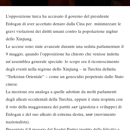
L’opposizione turca ha accusato il governo del presidente
Erdogan di aver accettato denaro dalla Cina per minimizzare le
gravi violazioni dei diritti umani contro la popolazione uighur
dello Xinjiang.
Le accuse sono state avanzate durante una seduta parlamentare il
9 maggio, quando l’opposizione ha chiesto che venisse indetta
un’assemblea generale speciale: lo scopo era il riconoscimento
degli eventi nella regione dello Xinjiang – in Turchia definita
“Turkistan Orientale” – come un genocidio perpetrato dallo Stato
cinese.
La mozione era analoga a quelle adottate da molti parlamenti
degli alleati occidentali della Turchia, eppure è stata respinta con
il voto della maggioranza dei partiti
akp
(giustizia e sviluppo) di
Erdogan e del suo alleato di estrema destra,
mhp
(movimento
nazionalista).
Presentata il 9 maggio dal Saadet Partisi (partito della felicità) e