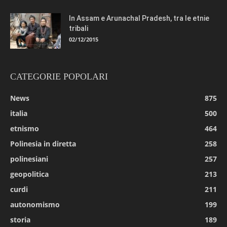
In Assam e Arunachal Pradesh, tra le etnie
tribali
02/12/2015
CATEGORIE POPOLARI
News
875
italia
500
etnismo
464
Polinesia in diretta
258
polinesiani
257
geopolitica
213
curdi
211
autonomismo
199
storia
189