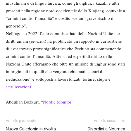
musulmani e di lingua turcica, come gli uighur, i kazaki e altri
presenti nella regione nord-occidentale dello Xinjiang, equivale a
“crimini contro l’umanità” e costituisce un “grave rischio di
genocidio”.
Nell’agosto 2022, l’alto commissariato delle Nazioni Unite per i
diritti umani (
unhchr
) ha pubblicato un rapporto in cui sostiene
di aver trovato prove significative che Pechino sta commettendo
crimini contro l’umanità. Attivisti ed esperti di diritto delle
Nazioni Unite affermano che oltre un milione di uighur sono stati
imprigionati in quelli che vengono chiamati “centri di
rieducazione” e sottoposti a lavori forzati, torture, stupri e
sterilizzazioni
.
Abdullah Bozkurt,
“Nordic Monitor”
.
Articolo precedente
Articolo successivo
Nuova Caledonia in rivolta
Disordini a Noumea