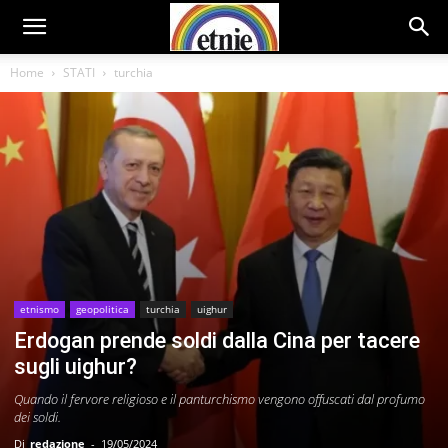
Home
STATI
turchia
etnismo
geopolitica
turchia
uighur
Erdogan prende soldi dalla Cina per tacere
sugli uighur?
Quando il fervore religioso e il panturchismo vengono offuscati dal profumo
dei soldi.
Di
redazione
-
19/05/2024