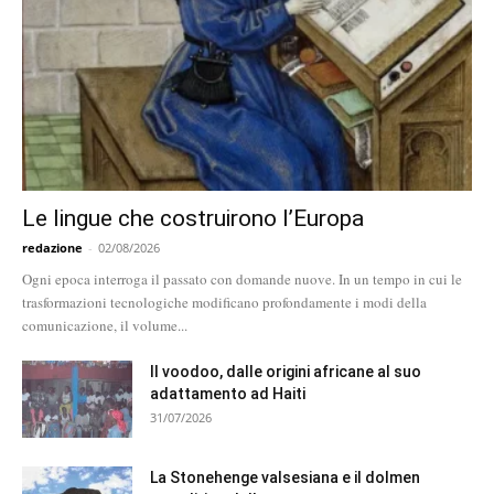
Le lingue che costruirono l’Europa
redazione
-
02/08/2026
Ogni epoca interroga il passato con domande nuove. In un tempo in cui le
trasformazioni tecnologiche modificano profondamente i modi della
comunicazione, il volume...
Il voodoo, dalle origini africane al suo
adattamento ad Haiti
31/07/2026
La Stonehenge valsesiana e il dolmen