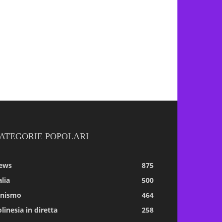
ATEGORIE POPOLARI
ews
875
alia
500
tnismo
464
linesia in diretta
258