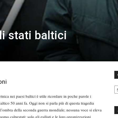
 stati baltici
oni
C
nica nei paesi baltici è utile ricordare in poche parole i
Baltico 50 anni fa. Oggi non si parla più di questa tragedia
all’ombra della seconda guerra mondiale; nessuna voce si eleva
’uomo calpestati: solo gli esiliati e le loro organizzazio­ni