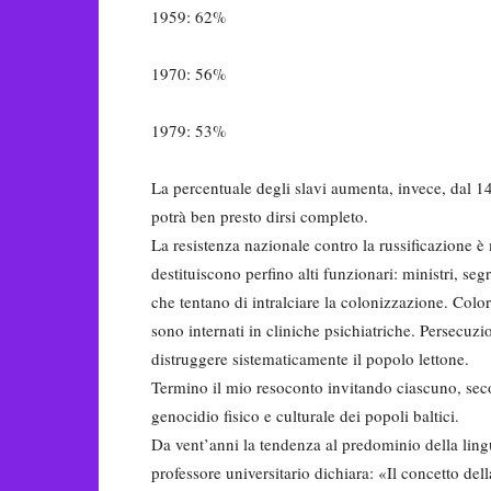
1959: 62%
1970: 56%
1979: 53%
La percentuale degli slavi au­menta, invece, dal
potrà ben pre­sto dirsi completo.
La resistenza nazionale contro la russificazione è m
destituiscono perfino alti funzionari: ministri, segret
che tentano di intralcia­re la colonizzazione. Col
sono internati in cliniche psichiatriche. Persecuzi
distruggere siste­maticamente il popolo lettone.
Termino il mio resoconto invi­tando ciascuno, seco
genocidio fisico e culturale dei popoli baltici.
Da vent’anni la tendenza al pre­dominio della ling
professore universitario dichiara: «Il con­cetto del