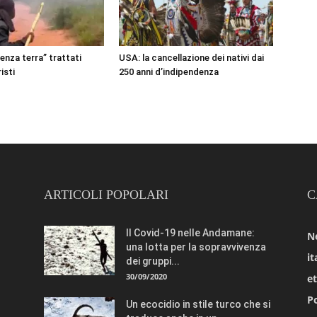
senza terra” trattati
USA: la cancellazione dei nativi dai
isti
250 anni d’indipendenza
ARTICOLI POPOLARI
C
Il Covid-19 nelle Andamane:
N
una lotta per la sopravvivenza
it
dei gruppi...
30/09/2020
e
Po
Un ecocidio in stile turco che si