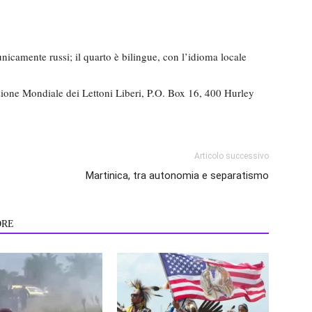
unicamente russi; il quarto è bilingue, con l’idioma locale
azione Mondiale dei Lettoni Liberi, P.O. Box 16, 400 Hurley
Articolo successivo
Martinica, tra autonomia e separatismo
ORE