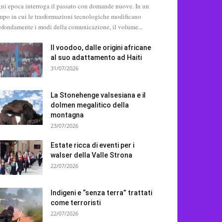
ni epoca interroga il passato con domande nuove. In un
mpo in cui le trasformazioni tecnologiche modificano
ofondamente i modi della comunicazione, il volume...
Il voodoo, dalle origini africane
al suo adattamento ad Haiti
31/07/2026
La Stonehenge valsesiana e il
dolmen megalitico della
montagna
23/07/2026
Estate ricca di eventi per i
walser della Valle Strona
22/07/2026
Indigeni e “senza terra” trattati
come terroristi
22/07/2026