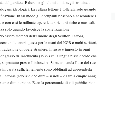
ta dal partito.» E durante gli ultimi anni, negli striminziti
 slogans ideologici. La cultura lettone è tollerata solo quando
sificazione. In tal modo gli occu­panti riescono a nascondere i
, e con essi le raffinate opere letterarie, artistiche e musicali.
messa solo quando favorisce la sovietizzazione.
rio essere membri dell’Unione degli Scrittori Lettoni,
censura letteraria passa per le mani del KGB e molti scrittori,
 traduzione di opere straniere. Il russo è imposto in ogni
 congresso di Taschkenta (1979) sulla lingua russa decide che
, soprattutto presso l’infan­zia». Si raccomanda l’uso del russo
 impara­ta sufficientemente sono obbli­gati ad apprenderla
la Lettonia (servizio che dura – si noti – da tre a cinque anni).
ostante dimi­nuzione. Ecco la percentuale di tali pubblicazioni: