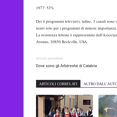
1977: 52%
Dei 4 programmi televisivi, infi­ne, 3 canali sono 
usato solo per i programmi di minore importan­za.
La resistenza lettone è rappresentata dall’Associ
Avenue, 20850 Rockville, USA.
Articolo precedente
Dove sono gli Arbëreshë di Calabria
ARTICOLI CORRELATI
ALTRO DALL'AUT