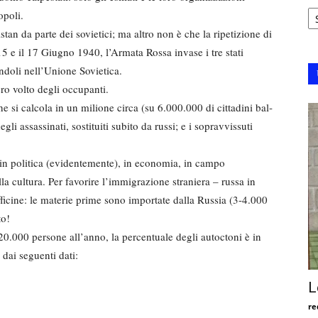
Ar
opoli.
tan da parte dei sovietici; ma altro non è che la ripetizione di
15 e il 17 Giugno 1940, l’Armata Rossa invase i tre stati
ndoli nell’Unione Sovietica.
ro volto degli occupanti.
e si calcola in un milione cir­ca (su 6.000.000 di cittadini bal­
gli assassi­nati, sostituiti subito da russi; e i sopravvissuti
 in politica (evidentemente), in eco­nomia, in campo
a cultura. Per favorire l’im­migrazione straniera – russa in
fficine: le materie prime sono importate dalla Russia (3-4.000
to!
20.000 per­sone all’anno, la percentuale degli autoctoni è in
 dai seguenti dati:
L
re