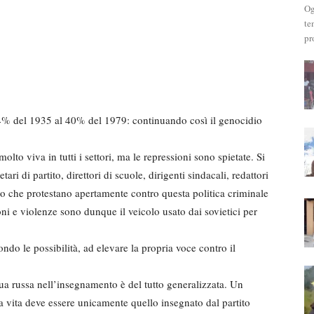
Og
te
pr
 14% del 1935 al 40% del 1979: continuando così il genocidio
olto viva in tutti i settori, ma le repressioni sono spietate. Si
ari di partito, direttori di scuole, dirigenti sindacali, re­dattori
oro che protestano apertamente contro questa politica criminale
oni e violenze so­no dunque il veicolo usato dai sovietici per
ndo le possibilità, ad elevare la propria voce contro il
ua russa nell’insegnamento è del tutto generalizzata. Un
la vita deve essere uni­camente quello insegnato dal partito