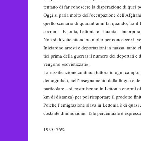
tentano di far conoscere la di­sperazione di quei p
Oggi si parla molto dell’occupa­zione dell’Afghanis
quello scenario di quarant’anni fa, quando, tra il 
sovrani – Estonia, Lettonia e Lituania – incorpora
Non si dovette attendere molto per conoscere il ve
Iniziarono arresti e deportazioni in massa, tanto ch
tici prima della guerra) il nume­ro dei deportati e de
vengono «sovie­tizzati».
La russificazione conti­nua tuttora in ogni campo:
demografico, nell’insegnamento della lingua e dell
particolare – si costruiscono in Lettonia enormi o
km di di­stanza) per poi riesportare il prodotto fini
Poiché l’emigrazione slava in Lettonia è di quasi 
costante di­minuzione. Tale percentuale è espressa
1935: 76%