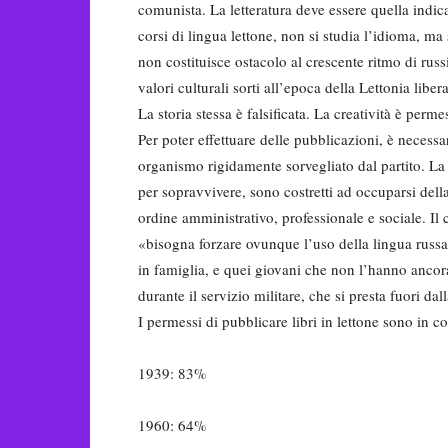
comunista. La letteratu­ra deve essere quella indica
corsi di lingua lettone, non si studia l’idioma, ma
non costituisce osta­colo al crescente ritmo di rus
valori culturali sorti all’epoca della Lettonia libera
La storia stessa è falsificata. La creatività è per
Per poter effettuare delle pubblicazioni, è necessa
organismo rigidamente sorvegliato dal partito. La 
per sopravvivere, sono costretti ad occuparsi della
ordine amministrativo, professionale e sociale. Il
«bisogna forzare ovunque l’uso della lingua rus­sa
in famiglia, e quei giovani che non l’hanno ancora
durante il servizio militare, che si presta fuori dal
I permessi di pubblicare libri in lettone sono in c
1939: 83%
1960: 64%