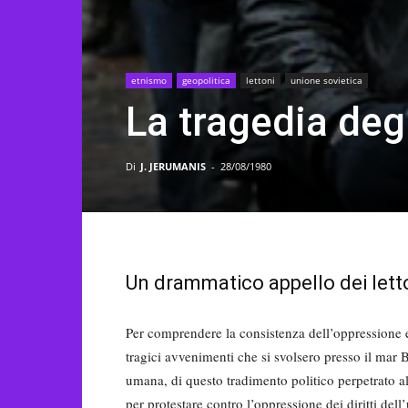
etnismo
geopolitica
lettoni
unione sovietica
La tragedia degli
Di
J. JERUMANIS
-
28/08/1980
Un drammatico appello dei lett
Per comprendere la consisten­za dell’oppressione et
tragici avveni­menti che si svolsero presso il mar 
umana, di questo tradimento politico perpetrato 
per prote­stare contro l’oppressione dei diritti dell