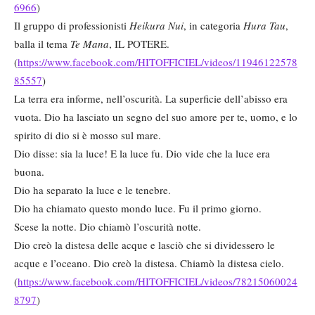
6966
)
Il gruppo di professionisti
Heikura Nui
, in categoria
Hura Tau
,
balla il tema
Te Mana
, IL POTERE.
(
https://www.facebook.com/HITOFFICIEL/videos/11946122578
85557
)
La terra era informe, nell’oscurità. La superficie dell’abisso era
vuota. Dio ha lasciato un segno del suo amore per te, uomo, e lo
spirito di dio si è mosso sul mare.
Dio disse: sia la luce! E la luce fu. Dio vide che la luce era
buona.
Dio ha separato la luce e le tenebre.
Dio ha chiamato questo mondo luce. Fu il primo giorno.
Scese la notte. Dio chiamò l’oscurità notte.
Dio creò la distesa delle acque e lasciò che si dividessero le
acque e l’oceano. Dio creò la distesa. Chiamò la distesa cielo.
(
https://www.facebook.com/HITOFFICIEL/videos/78215060024
8797
)