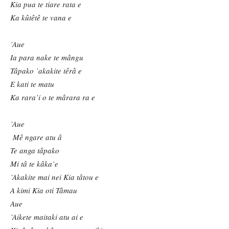
Kia pua te tiare rata e
Ka k
ûtêtê
te vana e
’
Aue
Ia para nake te mângu
Tâpako
’akakite têrâ e
E kati te matu
Ka rara
’i o te mârara ra e
’
Aue
Mê ngare atu â
Te anga tâpako
Mi tâ te kâka
’e
’Akakite mai nei Kia tâ
tou e
A kimi Kia oti Tâ
mau
Aue
’Aikete maitaki atu ai e