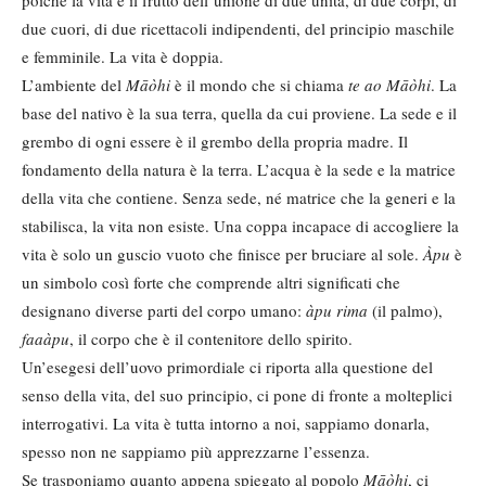
poiché la vita è il frutto dell’unione di due unità, di due corpi, di
due cuori, di due ricettacoli indipendenti, del principio maschile
e femminile. La vita è doppia.
L’ambiente del
Māòhi
è il mondo che si chiama
te ao Māòhi
. La
base del nativo è la sua terra, quella da cui proviene. La sede e il
grembo di ogni essere è il grembo della propria madre. Il
fondamento della natura è la terra. L’acqua è la sede e la matrice
della vita che contiene. Senza sede, né matrice che la generi e la
stabilisca, la vita non esiste. Una coppa incapace di accogliere la
vita è solo un guscio vuoto che finisce per bruciare al sole.
Àpu
è
un simbolo così forte che comprende altri significati che
designano diverse parti del corpo umano:
àpu rima
(il palmo),
faaàpu
, il corpo che è il contenitore dello spirito.
Un’esegesi dell’uovo primordiale ci riporta alla questione del
senso della vita, del suo principio, ci pone di fronte a molteplici
interrogativi. La vita è tutta intorno a noi, sappiamo donarla,
spesso non ne sappiamo più apprezzarne l’essenza.
Se trasponiamo quanto appena spiegato al popolo
Māòhi
, ci