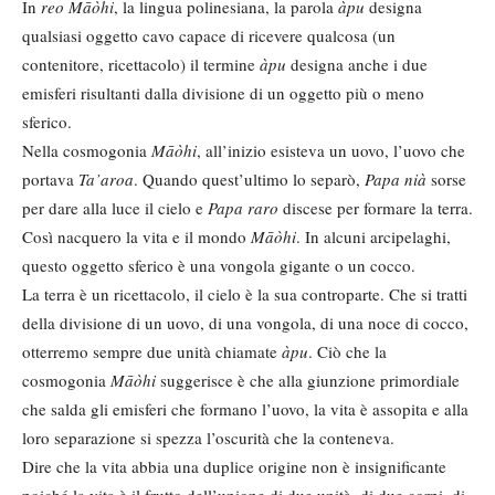
In
reo
Māòhi
, la lingua polinesiana, la parola
àpu
designa
qualsiasi oggetto cavo capace di ricevere qualcosa (un
contenitore, ricettacolo) il termine
àpu
designa anche i due
emisferi risultanti dalla divisione di un oggetto più o meno
sferico.
Nella cosmogonia
Māòhi
, all’inizio esisteva un uovo, l’uovo che
portava
Ta’aroa
. Quando quest’ultimo lo separò,
Papa nià
sorse
per dare alla luce il cielo e
Papa raro
discese per formare la terra.
Così nacquero la vita e il mondo
Māòhi
. In alcuni arcipelaghi,
questo oggetto sferico è una vongola gigante o un cocco.
La terra è un ricettacolo, il cielo è la sua controparte. Che si tratti
della divisione di un uovo, di una vongola, di una noce di cocco,
otterremo sempre due unità chiamate
àpu
. Ciò che la
cosmogonia
Māòhi
suggerisce è che alla giunzione primordiale
che salda gli emisferi che formano l’uovo, la vita è assopita e alla
loro separazione si spezza l’oscurità che la conteneva.
Dire che la vita abbia una duplice origine non è insignificante