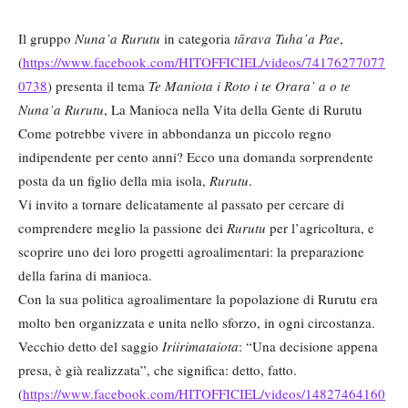
Il gruppo
Nuna’a Rurutu
in categoria
tārava Tuha
’a Pae
,
(
https://www.facebook.com/HITOFFICIEL/videos/74176277077
0738
) presenta il tema
Te Maniota i Roto i te Orara’ a o te
Nuna’a
Rurutu
, La Manioca nella Vita della Gente di Rurutu
Come potrebbe vivere in abbondanza un piccolo regno
indipendente per cento anni? Ecco una domanda sorprendente
posta da un figlio della mia isola,
R
urutu
.
Vi invito a tornare delicatamente al passato per cercare di
comprendere meglio la passione dei
R
urutu
per l’agricoltura, e
scoprire uno dei loro progetti agroalimentari: la preparazione
della farina di manioca.
Con la sua politica agroalimentare la popolazione di Rurutu era
molto ben organizzata e unita nello sforzo, in ogni circostanza.
Vecchio detto del saggio
Iriirimataiota
: “Una decisione appena
presa, è già realizzata”, che significa: detto, fatto.
(
https://www.facebook.com/HITOFFICIEL/videos/14827464160