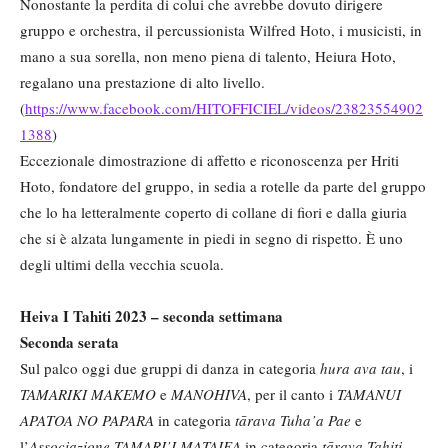
Nonostante la perdita di colui che avrebbe dovuto dirigere
gruppo e orchestra, il percussionista Wilfred Hoto, i musicisti, in
mano a sua sorella, non meno piena di talento, Heiura Hoto,
regalano una prestazione di alto livello.
(
https://www.facebook.com/HITOFFICIEL/videos/23823554902
1388
)
Eccezionale dimostrazione di affetto e riconoscenza per Hriti
Hoto, fondatore del gruppo, in sedia a rotelle da parte del gruppo
che lo ha letteralmente coperto di collane di fiori e dalla giuria
che si è alzata lungamente in piedi in segno di rispetto. È uno
degli ultimi della vecchia scuola.
Heiva I Tahiti 2023 – seconda settimana
Seconda serata
Sul palco oggi due gruppi di danza in categoria
hura ava tau
, i
TAMARIKI MAKEMO
e
MANOHIVA
, per il canto i
TAMANUI
APATOA NO PAPARA
in categoria
tārava Tuha
’a Pae
e
l’
Associazione TAMARI
’I MATAIEA
in categoria
tārava Tahiti.