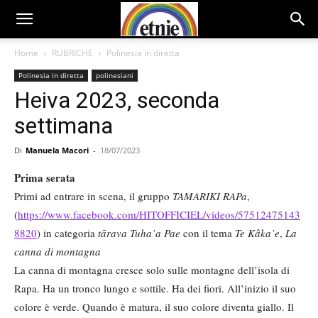
Home
RUBRICHE
Polinesia in diretta
Polinesia in diretta
polinesiani
Heiva 2023, seconda
settimana
Di
Manuela Macori
-
18/07/2023
Prima serata
Primi ad entrare in scena, il gruppo
TAMARIKI RAPa
,
(
https://www.facebook.com/HITOFFICIEL/videos/57512475143
8820
) in categoria
tārava Tuha
’a Pae
con il tema
Te Kâka
’e
,
La
canna di montagna
La canna di montagna cresce solo sulle montagne dell’isola di
Rapa. Ha un tronco lungo e sottile. Ha dei fiori. All’inizio il suo
colore è verde. Quando è matura, il suo colore diventa giallo. Il