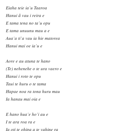
Eiaha teie ia
’
u Taaroa
Hanui â vau i reira e
E tama tena no ta
’u opu
E tama unuunu mau a e
Aua
’a ti
’a vau ia hie matorea
Hanui mai oe ia
’u e
Aore e au atuna te hano
(Te) nehenehe o te ura vaero e
Hanui i roto te opu
Taui te huru o te tama
Hapae noa ra tona huru mau
Ia hanau mai oia e
E hano hua
’e ho
’i au e
I te ara roa ra e
Ia oti te ohipa a te vahine ra