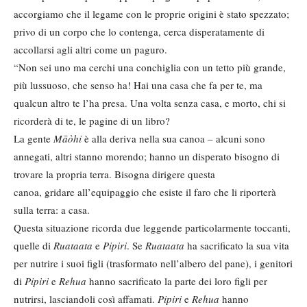
accorgiamo che il legame con le proprie origini è stato spezzato;
privo di un corpo che lo contenga, cerca disperatamente di
accollarsi agli altri come un paguro.
“Non sei uno ma cerchi una conchiglia con un tetto più grande,
più lussuoso, che senso ha! Hai una casa che fa per te, ma
qualcun altro te l’ha presa. Una volta senza casa, e morto, chi si
ricorderà di te, le pagine di un libro?
La gente
Māòhi
è alla deriva nella sua canoa – alcuni sono
annegati, altri stanno morendo; hanno un disperato bisogno di
trovare la propria terra. Bisogna dirigere questa
canoa, gridare all’equipaggio che esiste il faro che li riporterà
sulla terra: a casa.
Questa situazione ricorda due leggende particolarmente toccanti,
quelle di
Ruataata
e
Pipiri
. Se
Ruataata
ha sacrificato la sua vita
per nutrire i suoi figli (trasformato nell’albero del pane), i genitori
di
Pipiri
e
Rehua
hanno sacrificato la parte dei loro figli per
nutrirsi, lasciandoli così affamati.
Pipiri
e
Rehua
hanno