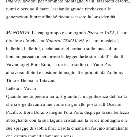
(
marae
) lavorati per nominare montagne, valli, fazzoletti di terra,
fiumi e persino il mare, lasciando grande ricchezza alle
generazioni future affinché riconoscessero la loro identità.
MANOHIVA.
La capogruppo e coreografa
Poerava TAEA
, il suo
direttore d’orchestra
Nohorai TEMAIANA
e i suoi musicisti,
ballerini, ballerini, declamatori ci portano sulle tracce di un
lontano passato a percorrere le leggendarie storie dell’isola di
Vavau, oggi Bora Bora, su un testo scritto da Yann Pax,
attraverso dipinti e costumi immaginati e prodotti da Anthony
Tirao e Heimana Tutavae.
Lettera a Vavau
Quando metto piede a terra, è grande la magnificenza dell’isola
che si erge davanti a me come un gioiello posto sull’Oceano
Pacifico. Bora Bora, o meglio Pora Pora, dispiega la sua bellezza
abbagliante con la sua laguna cristallina, la verde montagna e le
sue spiagge di sabbia fine. L’isola emana un fascino ammaliante
che cattura immediatamente i sensi.