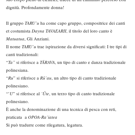
dignità. Profondamente donna!
Il gruppo
TARU’u
ha come capo gruppo, compositrice dei canti
et costumista
Dayna TAVAEARII
, il titolo del loro canto è
Matuatua
, Gli Anziani.
Il nome
TARU’u
trae ispirazione da diversi significati: I tre tipi di
canti tradizionali:
“
Ta”
si riferisce a
TĀ
RAVA
, un tipo di canto e danza tradizionale
polinesiana.
“
Ru
” si riferisce a
Rū’au
, un altro tipo di canto tradizionale
polinesiano.
“’
U
” si riferisce al
’Ūte
, un terzo tipo di canto tradizionale
polinesiano.
È anche la denominazione di una tecnica di pesca con reti,
praticata a
OPOA
-Ra’iatea
Si può tradurre come rilegatura, legatura.