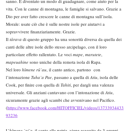
sanno. È diventato un modo di guadagnare, come aiuto per la
vita. Con le canne di montagna, le famiglie si salvano. Grazie a
Dio per aver fatto crescere le canne di montagna sull’isola.
Morale: usate ciò che è sulle nostre isole per aiutarvi a
sopravvivere finanziariamente. Grazie.
Il
tārava
di questo gruppo ha una sonorità diversa da quella dei
canti delle altre isole dello stesso arcipelago, con il loro
particolare effetto rallentato. Le voci
mape
,
marutete
,
mapeuahine
sono uniche della remota isola di Rapa.
Nel loro
hīmene rū’au
, il canto antico, partono con
l’intonazione
Tuha
’a Pae
, passano a quella di
Atiu
, isola delle
Cook, per finire con quella di
Tahiti
, per dargli una valenza
universale. Gli anziani cantavano con l’intonazione di
Atiu
,
sicuramente grazie agli scambi che avvenivano nel Pacifico.
(
https://www.facebook.com/HITOFFICIEL/videos/13733934433
93236
L’
hīmene ’
ai
’a
, il canto alla patria, viene eseguito da 3 gruppi,