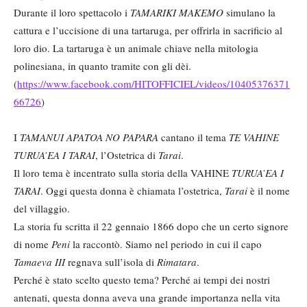
Durante il loro spettacolo i
TAMARIKI MAKEMO
simulano la
cattura e l’uccisione di una tartaruga, per offrirla in sacrificio al
loro dio. La tartaruga è un animale chiave nella mitologia
polinesiana, in quanto tramite con gli dèi.
(
https://www.facebook.com/HITOFFICIEL/videos/10405376371
66726
)
I
TAMANUI APATOA NO PAPARA
cantano il tema
TE VAHINE
TURUA
’EA I TARAI
, l’Ostetrica di
Tarai
.
Il loro tema è incentrato sulla storia della VAHINE
TURUA’EA I
TARAI
. Oggi questa donna è chiamata l’ostetrica,
Tarai
è il nome
del villaggio.
La storia fu scritta il 22 gennaio 1866 dopo che un certo signore
di nome
Peni
la raccontò. Siamo nel periodo in cui il capo
Tamaeva III
regnava sull’isola di
Rimatara
.
Perché è stato scelto questo tema? Perché ai tempi dei nostri
antenati, questa donna aveva una grande importanza nella vita