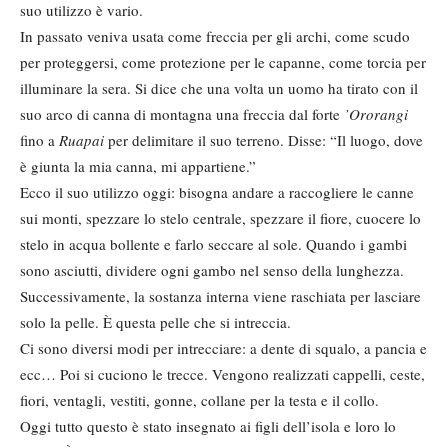
suo utilizzo è vario.
In passato veniva usata come freccia per gli archi, come scudo
per proteggersi, come protezione per le capanne, come torcia per
illuminare la sera. Si dice che una volta un uomo ha tirato con il
suo arco di canna di montagna una freccia dal forte
’Ororangi
fino a
Ruapai
per delimitare il suo terreno. Disse: “Il luogo, dove
è giunta la mia canna, mi appartiene.”
Ecco il suo utilizzo oggi: bisogna andare a raccogliere le canne
sui monti, spezzare lo stelo centrale, spezzare il fiore, cuocere lo
stelo in acqua bollente e farlo seccare al sole. Quando i gambi
sono asciutti, dividere ogni gambo nel senso della lunghezza.
Successivamente, la sostanza interna viene raschiata per lasciare
solo la pelle. È questa pelle che si intreccia.
Ci sono diversi modi per intrecciare: a dente di squalo, a pancia e
ecc… Poi si cuciono le trecce. Vengono realizzati cappelli, ceste,
fiori, ventagli, vestiti, gonne, collane per la testa e il collo.
Oggi tutto questo è stato insegnato ai figli dell’isola e loro lo