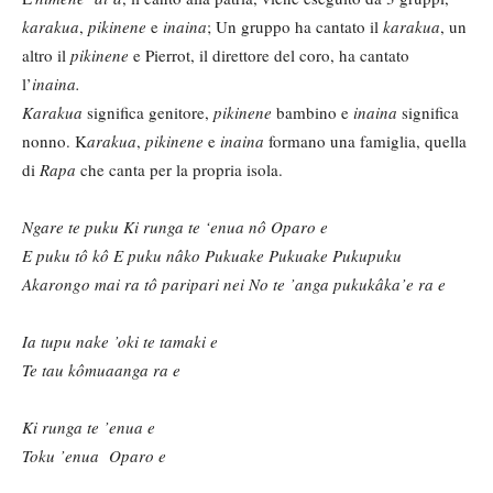
karakua
,
pikinene
e
inaina
; Un gruppo ha cantato il
karakua
, un
altro il
pikinene
e Pierrot, il direttore del coro, ha cantato
l’
inaina.
Karakua
significa genitore,
pikinene
bambino e
inaina
significa
nonno. K
arakua
,
pikinene
e
inaina
formano una famiglia, quella
di
Rapa
che canta per la propria isola.
Ngare te puku Ki runga te
‘enua nô Oparo e
E puku tô kô E puku nâko Pukuake Pukuake Pukupuku
Akarongo mai ra tô paripari nei No te
’anga pukukâka
’e ra e
Ia tupu nake
’oki te tamaki e
Te tau kômuaanga ra e
Ki runga te
’enua e
Toku ’enua Oparo e