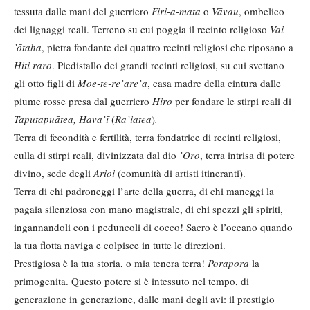
tessuta dalle mani del guerriero
Firi-a-mata
o
Vāvau
, ombelico
dei lignaggi reali. Terreno su cui poggia il recinto religioso
Vai
’ōtaha
, pietra fondante dei quattro recinti religiosi che riposano a
Hiti raro
. Piedistallo dei grandi recinti religiosi, su cui svettano
gli otto figli di
Moe-te-re
’are
’a
, casa madre della cintura dalle
piume rosse presa dal guerriero
Hiro
per fondare le stirpi reali di
Taputapuātea, Hava
’ī
(
Ra’iatea
)
.
Terra di fecondità e fertilità, terra fondatrice di recinti religiosi,
culla di stirpi reali, divinizzata dal dio
’Oro
, terra intrisa di potere
divino, sede degli
Arioi
(comunità di artisti itineranti).
Terra di chi padroneggi l’arte della guerra, di chi maneggi la
pagaia silenziosa con mano magistrale, di chi spezzi gli spiriti,
ingannandoli con i peduncoli di cocco! Sacro è l’oceano quando
la tua flotta naviga e colpisce in tutte le direzioni.
Prestigiosa è la tua storia, o mia tenera terra!
Porapora
la
primogenita. Questo potere si è intessuto nel tempo, di
generazione in generazione, dalle mani degli avi: il prestigio