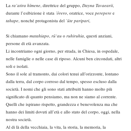
La
ra’atira hīmene
, direttrice del gruppo,
Dayna Tavaearii
,
durante l’esibizione è stata
’ōrero
, oratrice, voce
perepere
e
tahape
, nonché protagonista del
’ūte paripari
,
Si chiamano
matahiapo
,
rū
‘au
o
ruhiruhia
, questi anziani,
persone di età avanzata.
Li incontriamo ogni giorno, per strada, in Chiesa, in ospedale,
nelle famiglie o nelle case di riposo. Alcuni ben circondati, altri
soli e isolati.
Sono il sole al tramonto, dai colori tenui all’orizzonte, lontano
dalla terra, dal corpo corroso dal tempo, spesso escluso dalla
società. I nomi che gli sono stati attribuiti hanno molto più
significato di quanto pensiamo, ma non ne siamo al corrente.
Quelli che ispirano rispetto, grandezza e benevolenza ma che
hanno dei limiti dovuti all’età e allo stato del corpo, oggi, nella
nostra società.
Al di là della vecchiaia, la vita, la storia, la memoria, la