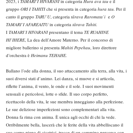
2023, i
TAMARI
’I HIVARANI
in categoria
Hura ava tau
e il
gruppo
ORI I TAHITI
che si presenta in categoria
hura tau.
Per il
canto il gruppo
TARU
’U
, categoria
tārava Raromata
’i
e
O
TAMARI
’I AFAREAITU
in categoria
tārava Tahiti.
I
TAMARI
’I HIVARANI
presentano il tema
TE RUAHINE
HI
’
IHERE
, La dea dell’Amore Materno. Per il concorso di
migliore ballerino si presenta
Mahiti Pepehau
, loro direttore
d’orchestra è
Heimanu TEHAHE.
Ballano l’ode alla donna, il suo attaccamento alla terra, alla vita, i
suoi diversi stati d’animo. Lei danza, si muove e si articola,
riflette l’anima, il vento, le onde e il sole. I suoi movimenti
sensuali e pericolosi, lotte o sfide. Il suo corpo perfetto,
ricettacolo della vita, le sue membra inneggiano alla perfezione.
Le sue deliziose imperfezioni sono complementari alla vita.
Donna fa rima con anima. È unica agli occhi di chi la vede.
Orribilmente bella, lascerà che le ferite della vita abbelliscano il
suo corpo pieno di cicatrici, tracce di un cammino percorso con