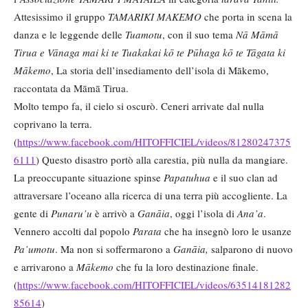
Attesissimo il gruppo
TAMARIKI MAKEMO
che porta in scena la
danza e le leggende delle
Tuamotu
, con il suo tema
Nā Māmā
Tirua e Vānaga mai ki te Tuakakai kō te Pūhaga kō te Tāgata ki
Mākemo
, La storia dell’insediamento dell’isola di Mākemo,
raccontata da Māmā Tirua.
Molto tempo fa, il cielo si oscurò. Ceneri arrivate dal nulla
coprivano la terra.
(
https://www.facebook.com/HITOFFICIEL/videos/81280247375
6111
) Questo disastro portò alla carestia, più nulla da mangiare.
La preoccupante situazione spinse
Papatuhua
e il suo clan ad
attraversare l’oceano alla ricerca di una terra più accogliente. La
gente di
Punaru’u
è arrivò a
Ganāia
, oggi l’isola di
Ana’a
.
Vennero accolti dal popolo
Parata
che ha insegnò loro le usanze
Pa’umotu
. Ma non si soffermarono a
Ganāia,
salparono di nuovo
e arrivarono a
Mākemo
che fu la loro destinazione finale.
(
https://www.facebook.com/HITOFFICIEL/videos/63514181282
85614
)