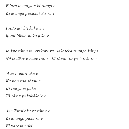
E
’oro te tangata ki runga e
Ki te anga pukukâka
’e ra e
I roto te v
â’i kâka
’e e
Ipuni
’âkao noko piko e
Ia kite râ
tou te
’erekore ra Tekateka te anga kôtipi
Nô te tâ
kave mate roa e Tô râ
tou
’anga
’erekore e
’Aue I muri ake e
Ka noo roa râ
tou e
Ki runga te puku
Tô râtou pukukâka
’e e
Aue Tarai ake ra râ
tou e
Ki tô anga puku ra e
Ei pare tamaki