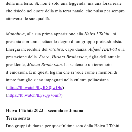
della mia terra. Sì, non è solo una leggenda, ma una forza reale
che risiede nel cuore della mia terra natale, che pulsa per sempre
attraverso le sue qualità.
Manohiva
, alla sua prima apparizione alla
Heiva I Tahiti
, si
presenta con uno spettacolo degno di un gruppo professionista.
Energia incredibile del
ra’atira
, capo danza,
Adja
ël TIAIPOI
e la
prestazione della
’ōrero
,
Hiriata Brotherson
, figlia dell’attuale
presidente,
Moetai
Brotherson,
ha scatenato un terremoto
d’emozioni. È in questi legami che si vede come i membri di
intere famiglie siano impegnati nella cultura polinesiana.
(
https://fb.watch/lLyRX0jwDb/
)
(
https://fb.watch/lLysQp7omf/
)
Heiva I Tahiti 2023 – seconda settimana
Terza serata
Due gruppi di danza per quest’ultima sera della Heiva I Tahiti