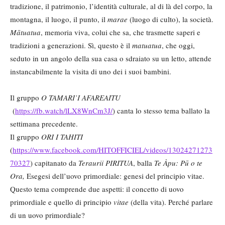
tradizione, il patrimonio, l’identità culturale, al di là del corpo, la
montagna, il luogo, il punto, il
marae
(luogo di culto), la società.
Mā
tuatua
, memoria viva, colui che sa, che trasmette saperi e
tradizioni a generazioni. Sì, questo è il
matuatua
, che oggi,
seduto in un angolo della sua casa o sdraiato su un letto, attende
instancabilmente la visita di uno dei i suoi bambini.
Il gruppo
O TAMARI
’I AFAREAITU
(
https://fb.watch/lLX8WnCm3J/
) canta lo stesso tema ballato la
settimana precedente.
Il gruppo
ORI I TAHITI
(
https://www.facebook.com/HITOFFICIEL/videos/13024271273
70327
) capitanato da
Teraurii
PIRITUA
, balla
Te Àpu: Pū o te
Ora,
Esegesi dell’uovo primordiale: genesi del principio vitae.
Questo tema comprende due aspetti: il concetto di uovo
primordiale e quello di principio
vitae
(della vita). Perché parlare
di un uovo primordiale?