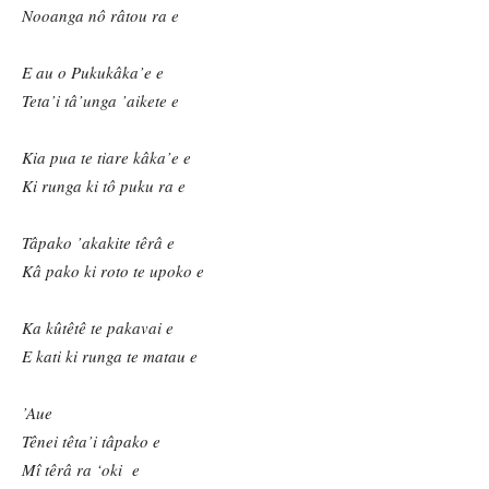
Nooanga nô râtou ra e
E au o Pukukâka
’e e
Teta
’i t
â’
unga
’aikete e
Kia pua te tiare kâka
’e e
Ki runga ki tô puku ra e
Tâpako
’akakite têrâ e
Kâ pako ki roto te upoko e
Ka k
ûtêtê te pakavai e
E kati ki runga te matau e
’
Aue
Tênei têta
’i tâpako e
Mî têrâ ra
‘oki e