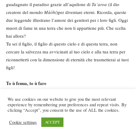
guadagnato il paradiso grazie all’aquilone di
Ta’aroa
(il dio
creatore del mondo
Māòhi
)per diventare eterni. Ricorda, queste
due leggende illustrano l’amore dei genitori per i loro figli. Oggi
muori di fame in una terra che non ti appartiene più. Che scelta
hai allora?
Tu sei il figlio, il figlio di questo cielo e di questa terra, non
cercare la salvezza ma avvicinati al tuo cielo e alla tua terra per
riconnetterti con la dimensione di eternità che trasmetterai ai tuoi
figli!
To ù fenua, to ù fare
E moana tauiraì
We use cookies on our website to give you the most relevant
experience by remembering your preferences and repeat visits. By
Tei pau i te Māòhi e to na vaa,
clicking “Accept”, you consent to the use of ALL the cookies.
Hoê noa rā fenua ta na i tuō
papa
Cookie settings
ACCEPT
E ua te tini te raì i nià mai ia na.