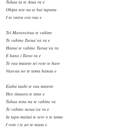
Tuhaa ta te Atua ra e
Ohipa teie na te hui tupuna
I to ratou ora raa e
Tei Marureirua te vahine
Te vahine Turua
’ea ra e
Hanui te vahine Turua
’ea ra
E hano i Tarai ra e
Te rau matoto tei roto te hare
Vauvau no te tama hanau e
Eiaha taahi te rau matoto
Hee tinaura te tane e
Tuhaa tena na te vahine ra
Te vahine turua
’ea ra e
Ia tupu maitai te tere o te tama
I roto i te ao te taata e