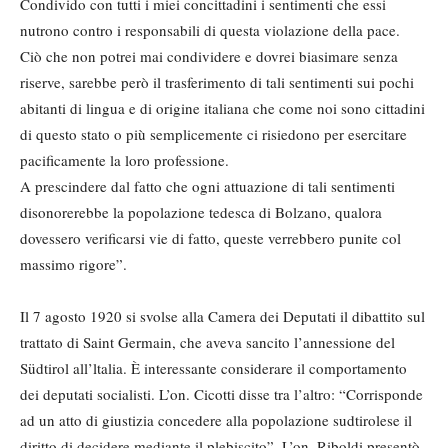
Condivido con tutti i miei concittadini i sentimenti che essi
nutrono contro i responsabili di questa violazione della pace.
Ciò che non potrei mai condividere e dovrei biasimare senza
riserve, sarebbe però il trasferimento di tali sentimenti sui pochi
abitanti di lingua e di origine italiana che come noi sono cittadini
di questo stato o più semplicemente ci risiedono per esercitare
pacificamente la loro professione.
A prescindere dal fatto che ogni attuazione di tali sentimenti
disonorerebbe la popolazione tedesca di Bolzano, qualora
dovessero verificarsi vie di fatto, queste verrebbero punite col
massimo rigore”.
Il 7 agosto 1920 si svolse alla Camera dei Deputati il dibattito sul
trattato di Saint Germain, che aveva sancito l’annessione del
Südtirol all’ltalia. È interessante considerare il comportamento
dei deputati socialisti. L’on. Cicotti disse tra l’altro: “Corrisponde
ad un atto di giustizia concedere alla popolazione sudtirolese il
diritto di decidere mediante il plebiscito”. L’on. Riboldi presentò