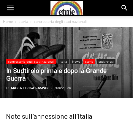
Home
storia
controstoria degli stati nazionali
controstoria degli stati nazionali
italia
News
storia
sudtirolesi
In Sudtirolo prima e dopo la Grande
Guerra
Di
MARIA TERESA GASPARI
-
26/05/1980
Note sull’annessione all’Italia