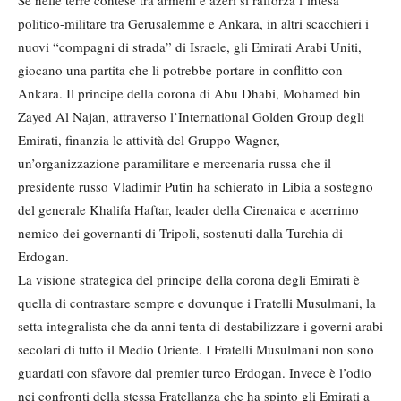
Se nelle terre contese tra armeni e azeri si rafforza l’intesa
politico-militare tra Gerusalemme e Ankara, in altri scacchieri i
nuovi “compagni di strada” di Israele, gli Emirati Arabi Uniti,
giocano una partita che li potrebbe portare in conflitto con
Ankara. Il principe della corona di Abu Dhabi, Mohamed bin
Zayed Al Najan, attraverso l’International Golden Group degli
Emirati, finanzia le attività del Gruppo Wagner,
un’organizzazione paramilitare e mercenaria russa che il
presidente russo Vladimir Putin ha schierato in Libia a sostegno
del generale Khalifa Haftar, leader della Cirenaica e acerrimo
nemico dei governanti di Tripoli, sostenuti dalla Turchia di
Erdogan.
La visione strategica del principe della corona degli Emirati è
quella di contrastare sempre e dovunque i Fratelli Musulmani, la
setta integralista che da anni tenta di destabilizzare i governi arabi
secolari di tutto il Medio Oriente. I Fratelli Musulmani non sono
guardati con sfavore dal premier turco Erdogan. Invece è l’odio
nei confronti della stessa Fratellanza che ha spinto gli Emirati a