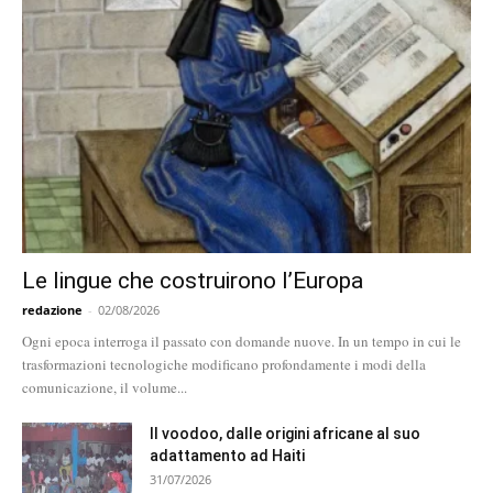
Le lingue che costruirono l’Europa
redazione
-
02/08/2026
Ogni epoca interroga il passato con domande nuove. In un tempo in cui le
trasformazioni tecnologiche modificano profondamente i modi della
comunicazione, il volume...
Il voodoo, dalle origini africane al suo
adattamento ad Haiti
31/07/2026