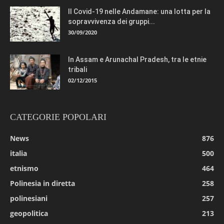
Il Covid-19 nelle Andamane: una lotta per la
sopravvivenza dei gruppi...
30/09/2020
In Assam e Arunachal Pradesh, tra le etnie
tribali
02/12/2015
CATEGORIE POPOLARI
News
876
italia
500
etnismo
464
Polinesia in diretta
258
polinesiani
257
geopolitica
213