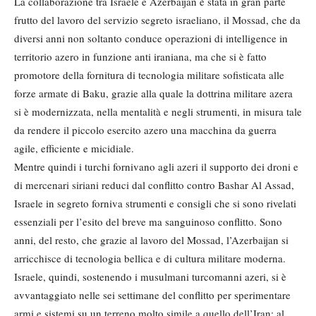
La collaborazione tra Israele e Azerbaijan è stata in gran parte
frutto del lavoro del servizio segreto israeliano, il Mossad, che da
diversi anni non soltanto conduce operazioni di intelligence in
territorio azero in funzione anti iraniana, ma che si è fatto
promotore della fornitura di tecnologia militare sofisticata alle
forze armate di Baku, grazie alla quale la dottrina militare azera
si è modernizzata, nella mentalità e negli strumenti, in misura tale
da rendere il piccolo esercito azero una macchina da guerra
agile, efficiente e micidiale.
Mentre quindi i turchi fornivano agli azeri il supporto dei droni e
di mercenari siriani reduci dal conflitto contro Bashar Al Assad,
Israele in segreto forniva strumenti e consigli che si sono rivelati
essenziali per l’esito del breve ma sanguinoso conflitto. Sono
anni, del resto, che grazie al lavoro del Mossad, l’Azerbaijan si
arricchisce di tecnologia bellica e di cultura militare moderna.
Israele, quindi, sostenendo i musulmani turcomanni azeri, si è
avvantaggiato nelle sei settimane del conflitto per sperimentare
armi e sistemi su un terreno molto simile a quello dell’Iran; al