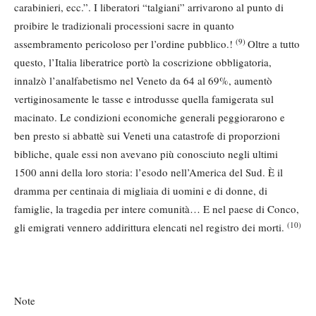
carabinieri, ecc.”. I liberatori “talgiani” arrivarono al punto di
proibire le tradizionali processioni sacre in quanto
(9)
assembramento pericoloso per l’ordine pubblico.!
Oltre a tutto
questo, l’Italia liberatrice portò la coscrizione obbligatoria,
innalzò l’analfabetismo nel Veneto da 64 al 69%, aumentò
vertiginosamente le tasse e introdusse quella famigerata sul
macinato. Le condizioni economiche generali peggiorarono e
ben presto si abbattè sui Veneti una catastrofe di proporzioni
bibliche, quale essi non avevano più conosciuto negli ultimi
1500 anni della loro storia: l’esodo nell’America del Sud. È il
dramma per centinaia di migliaia di uomini e di donne, di
famiglie, la tragedia per intere comunità… E nel paese di Conco,
(10)
gli emigrati vennero addirittura elencati nel registro dei morti.
Note