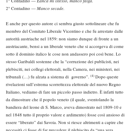
1° Contadino —
Eanca mi istesso, manco faiga.
2° Contadino —
Manco secade.
E anche per questo autore ci sembra giusto sottolineare che fu
membro del Comitato Liberale Vicentino e che fu arrestato dalle
autorità austriache nel 1859: non siamo dunque di fronte a un
austriacante, bensi a un liberale veneto che si accorgeva di come
sotto il dominio italico le cose non andassero poi così bene. Lo
stesso Garibaldi sostenne che la “corruzione dei publicisti, nei
plebisciti, nei collegi elettorali, nella Camera, nei ministeri, nei
(4)
tribunali (…) fu alzata a sistema di governo”.
Dopo queste
rivelazioni sull’estrema scorrettezza elettorale del nuovo Regno
Italiano, vediamo di fare un piccolo passo indietro. È infatti tutto
da dimostrare che il popolo veneto (il quale, sventolando la
bandiera del leone di S. Marco, aveva dimostrato nel 1809-10 e
nel 1848 tutto il proprio valore e ardimento) fosse così ansioso di
essere “liberato” dai Savoia. Non si riesce altrimenti a capire che
necessità ci fosse di far precedere il plebiscito da “una vera