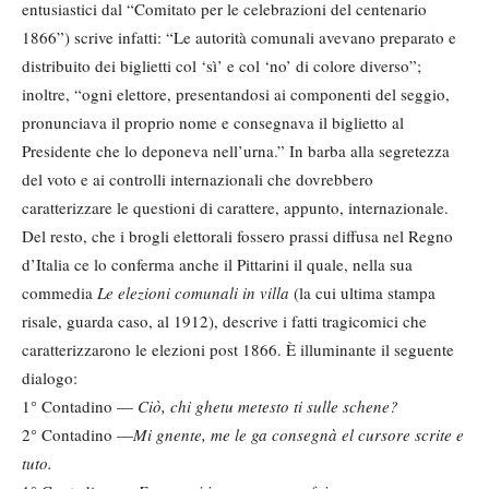
entusiastici dal “Comitato per le celebrazioni del centenario
1866”) scrive infatti: “Le autorità comunali avevano preparato e
distribuito dei biglietti col ‘sì’ e col ‘no’ di colore diverso”;
inoltre, “ogni elettore, presentandosi ai componenti del seggio,
pronunciava il proprio nome e consegnava il biglietto al
Presidente che lo deponeva nell’urna.” In barba alla segretezza
del voto e ai controlli internazionali che dovrebbero
caratterizzare le questioni di carattere, appunto, internazionale.
Del resto, che i brogli elettorali fossero prassi diffusa nel Regno
d’Italia ce lo conferma anche il Pittarini il quale, nella sua
commedia
Le elezioni comunali in villa
(la cui ultima stampa
risale, guarda caso, al 1912), descrive i fatti tragicomici che
caratterizzarono le elezioni post 1866. È illuminante il seguente
dialogo:
1° Contadino —
Ciò, chi ghetu metesto ti sulle schene?
2° Contadino —
Mi gnente, me le ga consegnà el cursore scrite e
tuto.