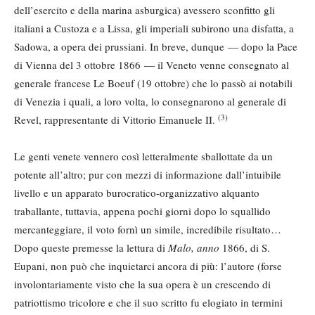
dell’esercito e della marina asburgica) avessero sconfitto gli
italiani a Custoza e a Lissa, gli imperiali subirono una disfatta, a
Sadowa, a opera dei prussiani. In breve, dunque — dopo la Pace
di Vienna del 3 ottobre 1866 — il Veneto venne consegnato al
generale francese Le Boeuf (19 ottobre) che lo passò ai notabili
di Venezia i quali, a loro volta, lo consegnarono al generale di
(3)
Revel, rappresentante di Vittorio Emanuele II.
Le genti venete vennero così letteralmente sballottate da un
potente all’altro; pur con mezzi di informazione dall’intuibile
livello e un apparato burocratico-organizzativo alquanto
traballante, tuttavia, appena pochi giorni dopo lo squallido
mercanteggiare, il voto fornì un simile, incredibile risultato…
Dopo queste premesse la lettura di
Malo, anno
1866, di S.
Eupani, non può che inquietarci ancora di più: l’autore (forse
involontariamente visto che la sua opera è un crescendo di
patriottismo tricolore e che il suo scritto fu elogiato in termini