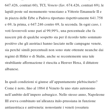
647.426, contrari 60), TCI,
Veneto
(fav. 674.426, contrari 69); le
lapidi poste sul monumento veneziano a Vittorio Emanuele II e
in piazza delle Erbe a Padova riportano rispettivamente 641.758
e 69, la prima, e 647.246 contro 69, la seconda. In ogni caso, i
voti favorevoli sono pari al 99,99%, una percentuale che fa
nascere più di qualche sospetto sia per il ricordo tutto sommato
positivo che gli austriaci hanno lasciato nelle campagne venete,
sia perché simili percentuali non sono state ottenute neanche dai
regimi di Hitler o di Stalin, anche se recentemente una tale
strabiliante affermazione è riuscita a Henver Hoxa, il dittatore
albanese.
In quali condizioni si giunse all’appuntamento plebiscitario?
Come è noto, fino al 1864 il Veneto fu uno stato autonomo
nell’ambito dell’impero asburgico. Nello stesso anno, Napoleone
III aveva combinato un’alleanza italo-prussiana in funzione
antiaustriaca e antiveneta: nonostante i veneti (ossatura