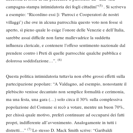
(5)
campagna-stampa intimidatoria dei fogli cittadini”
. Si scriveva
a esempio: “Ricordino essi [i ‘Parroci e Cooperatori de nostri
villaggi’) che ove in alcuna parrocchia questo voto non fosse sì
aperto, sì pieno quale lo esige l’onore delle Venezie e dell’Italia,
sarebbe assai difficile non farne mallevadrice la suddetta
influenza clericale, e contenere l’offeso sentimento nazionale dal
prendere contro i Preti di quelle parrocchie qualche pubblica e
(6)
dolorosa soddisfazione…”.
Questa politica intimidatoria tuttavìa non ebbe grossi effetti sulla
partecipazione popolare: “A Valdagno, ad esempio, nonostante il
plebiscito venisse decantato non semplice formalità e cerimonia,
ma una festa, una gara (…) solo circa il 30% sulla complessiva
popolazione del Comune si recò a votare, mentre un buon 70%,
per chissà quale motivo, preferì continuare ad occuparsi dei fatti
propri, indifferente all’avvenimento. Analogamente in tutti i
(7)
distretti…”
Lo stesso D. Mack Smith scrive: “Garibaldi