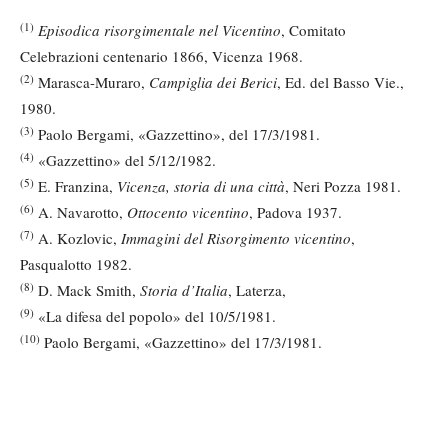
(1)
Episodica risorgimentale nel Vicentino
, Comitato
Celebrazioni centenario 1866, Vicenza 1968.
(2)
Marasca-Muraro,
Campiglia dei Berici
, Ed. del Basso Vie.,
1980.
(3)
Paolo Bergami, «Gazzettino», del 17/3/1981.
(4)
«Gazzettino» del 5/12/1982.
(5)
E. Franzina,
Vicenza, storia di una città
, Neri Pozza 1981.
(6)
A. Navarotto,
Ottocento vicentino
, Padova 1937.
(7)
A. Kozlovic,
Immagini del Risorgimento vicentino
,
Pasqualotto 1982.
(8)
D. Mack Smith,
Storia d’Italia
, Laterza,
(9)
«La difesa del popolo» del 10/5/1981.
(10)
Paolo Bergami, «Gazzettino» del 17/3/1981.