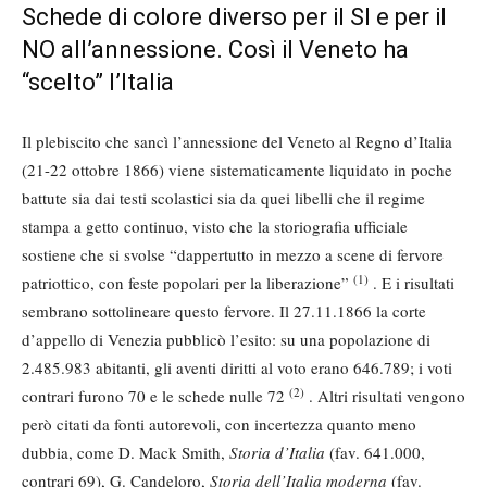
Schede di colore diverso per il SI e per il
NO all’annessione. Così il Veneto ha
“scelto” l’Italia
Il plebiscito che sancì l’annessione del Veneto al Regno d’Italia
(21-22 ottobre 1866) viene sistematicamente liquidato in poche
battute sia dai testi scolastici sia da quei libelli che il regime
stampa a getto continuo, visto che la storiografia ufficiale
sostiene che si svolse “dappertutto in mezzo a scene di fervore
(1)
patriottico, con feste popolari per la liberazione”
. E i risultati
sembrano sottolineare questo fervore. Il 27.11.1866 la corte
d’appello di Venezia pubblicò l’esito: su una popolazione di
2.485.983 abitanti, gli aventi diritti al voto erano 646.789; i voti
(2)
contrari furono 70 e le schede nulle 72
. Altri risultati vengono
però citati da fonti autorevoli, con incertezza quanto meno
dubbia, come D. Mack Smith,
Storia d’Italia
(fav. 641.000,
contrari 69), G. Candeloro,
Storia dell’Italia moderna
(fav.