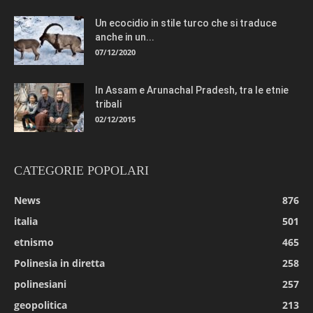
Un ecocidio in stile turco che si traduce
anche in un...
07/12/2020
In Assam e Arunachal Pradesh, tra le etnie
tribali
02/12/2015
CATEGORIE POPOLARI
News
876
italia
501
etnismo
465
Polinesia in diretta
258
polinesiani
257
geopolitica
213