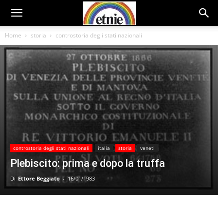
Home
storia
controstoria degli stati nazionali
controstoria degli stati nazionali
italia
storia
veneti
Plebiscito: prima e dopo la truffa
Di
Ettore Beggiato
-
16/01/1983