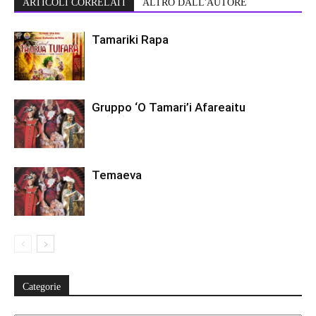
ARTICOLI CORRELATI
ALTRO DALL'AUTORE
Tamariki Rapa
Gruppo ‘O Tamari’i Afareaitu
Temaeva
Categorie
Categorie