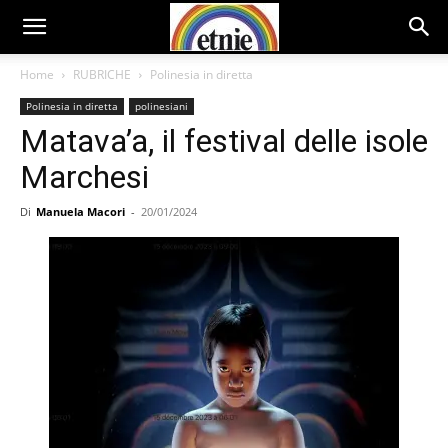
Home
RUBRICHE
Polinesia in diretta
Polinesia in diretta
polinesiani
Matava’a, il festival delle isole
Marchesi
Di
Manuela Macori
-
20/01/2024