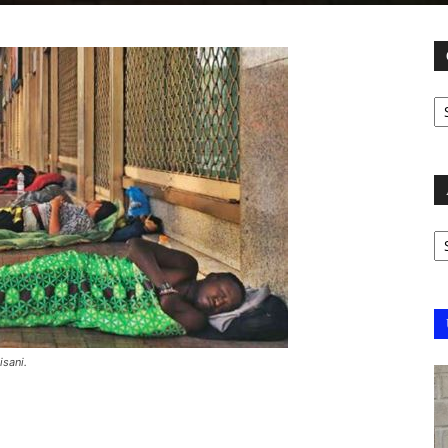
C
Ar
isani.