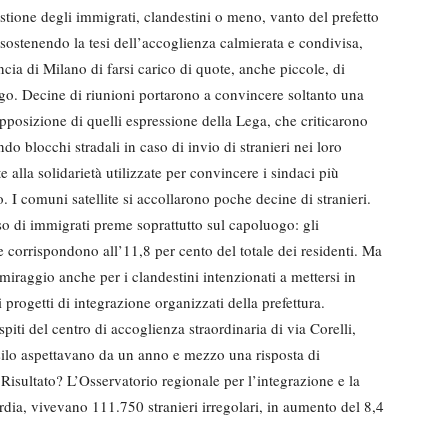
ione degli immigrati, clandestini o meno, vanto del prefetto
sostenendo la tesi dell’accoglienza calmierata e condivisa,
cia di Milano di farsi carico di quote, anche piccole, di
ogo. Decine di riunioni portarono a convincere soltanto una
opposizione di quelli espressione della Lega, che criticarono
o blocchi stradali in caso di invio di stranieri nei loro
ate alla solidarietà utilizzate per convincere i sindaci più
o. I comuni satellite si accollarono poche decine di stranieri.
sso di immigrati preme soprattutto sul capoluogo: gli
 corrispondono all’11,8 per cento del totale dei residenti. Ma
n miraggio anche per i clandestini intenzionati a mettersi in
progetti di integrazione organizzati della prefettura.
iti del centro di accoglienza straordinaria di via Corelli,
asilo aspettavano da un anno e mezzo una risposta di
 Risultato? L’Osservatorio regionale per l’integrazione e la
dia, vivevano 111.750 stranieri irregolari, in aumento del 8,4