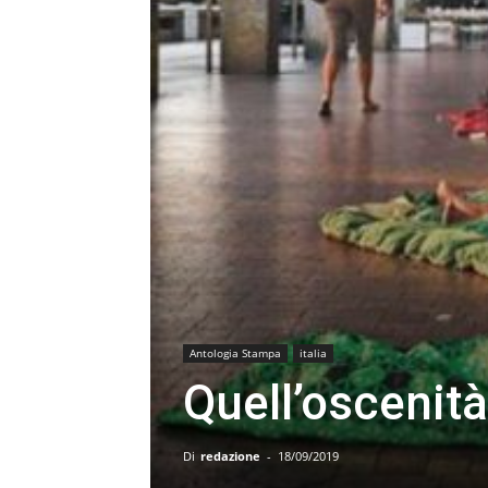
Antologia Stampa
italia
Quell’oscenità
Di
redazione
-
18/09/2019