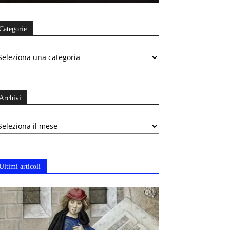
Categorie
ategorie
Archivi
chivi
Ultimi articoli