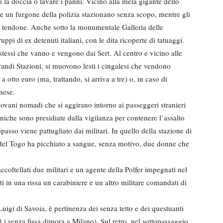
si la doccia o lavare i panni. Vicino alla mela gigante dello
to e un furgone della polizia stazionano senza scopo, mentre gli
 tendone. Anche sotto la monumentale Galleria delle
uppi di ex detenuti italiani, con le dita ricoperte di tatuaggi.
stessi che vanno e vengono dai Sert. Al centro e vicino alle
Grandi Stazioni, si muovono lesti i cingalesi che vendono
 a otto euro (ma, trattando, si arriva a tre) o, in caso di
nese.
iovani nomadi che si aggirano intorno ai passeggeri stranieri
roniche sono presidiate dalla vigilanza per contenere l’assalto
topasso viene pattugliato dai militari. In quello della stazione di
o del Togo ha picchiato a sangue, senza motivo, due donne che
coltellati due militari e un agente della Polfer impegnati nel
ti in una rissa un carabiniere e un altro militare comandati di
Luigi di Savoia, è pertinenza dei senza tetto e dei questuanti
 senza fissa dimora a Milano). Sul retro, nel sottopassaggio