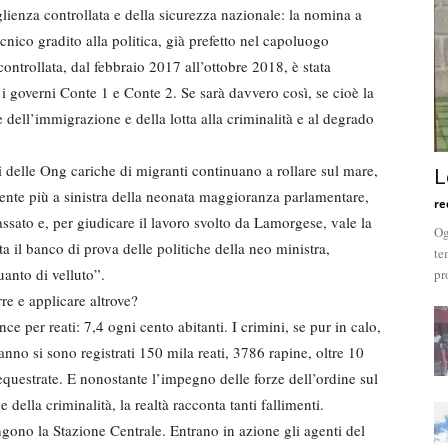
ienza controllata e della sicurezza nazionale: la nomina a
nico gradito alla politica, già prefetto nel capoluogo
ontrollata, dal febbraio 2017 all’ottobre 2018, è stata
 i governi Conte 1 e Conte 2. Se sarà davvero così, se cioè la
ne dell’immigrazione e della lotta alla criminalità e al degrado
i delle Ong cariche di migranti continuano a rollare sul mare,
L
nte più a sinistra della neonata maggioranza parlamentare,
re
ssato e, per giudicare il lavoro svolto da Lamorgese, vale la
Og
ta il banco di prova delle politiche della neo ministra,
te
uanto di velluto”.
pr
e e applicare altrove?
unce per reati: 7,4 ogni cento abitanti. I crimini, se pur in calo,
 anno si sono registrati 150 mila reati, 3786 rapine, oltre 10
questrate. E nonostante l’impegno delle forze dell’ordine sul
della criminalità, la realtà racconta tanti fallimenti.
gono la Stazione Centrale. Entrano in azione gli agenti del