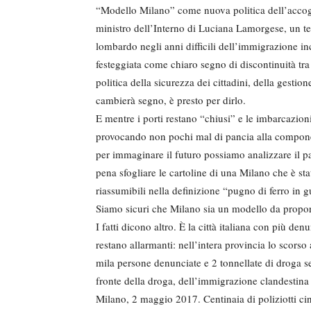
“Modello Milano” come nuova politica dell’accogl
ministro dell’Interno di Luciana Lamorgese, un tec
lombardo negli anni difficili dell’immigrazione inc
festeggiata come chiaro segno di discontinuità tra
politica della sicurezza dei cittadini, della gestio
cambierà segno, è presto per dirlo.
E mentre i porti restano “chiusi” e le imbarcazion
provocando non pochi mal di pancia alla compone
per immaginare il futuro possiamo analizzare il pa
pena sfogliare le cartoline di una Milano che è sta
riassumibili nella definizione “pugno di ferro in g
Siamo sicuri che Milano sia un modello da proporr
I fatti dicono altro. È la città italiana con più den
restano allarmanti: nell’intera provincia lo scorso
mila persone denunciate e 2 tonnellate di droga se
fronte della droga, dell’immigrazione clandestina e 
Milano, 2 maggio 2017. Centinaia di poliziotti cin