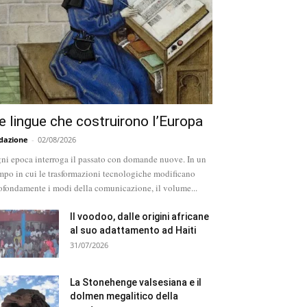
e lingue che costruirono l’Europa
dazione
-
02/08/2026
ni epoca interroga il passato con domande nuove. In un
mpo in cui le trasformazioni tecnologiche modificano
ofondamente i modi della comunicazione, il volume...
Il voodoo, dalle origini africane
al suo adattamento ad Haiti
31/07/2026
La Stonehenge valsesiana e il
dolmen megalitico della