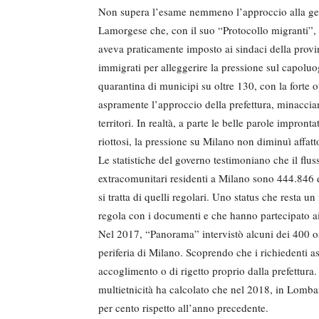
Non supera l’esame nemmeno l’approccio alla gest
Lamorgese che, con il suo “Protocollo migranti”, 
aveva praticamente imposto ai sindaci della provin
immigrati per alleggerire la pressione sul capolu
quarantina di municipi su oltre 130, con la forte 
aspramente l’approccio della prefettura, minacciand
territori. In realtà, a parte le belle parole impront
riottosi, la pressione su Milano non diminuì affatt
Le statistiche del governo testimoniano che il flu
extracomunitari residenti a Milano sono 444.846 e
si tratta di quelli regolari. Uno status che resta u
regola con i documenti e che hanno partecipato ai 
Nel 2017, “Panorama” intervistò alcuni dei 400 osp
periferia di Milano. Scoprendo che i richiedenti 
accoglimento o di rigetto proprio dalla prefettura.
multietnicità ha calcolato che nel 2018, in Lombar
per cento rispetto all’anno precedente.