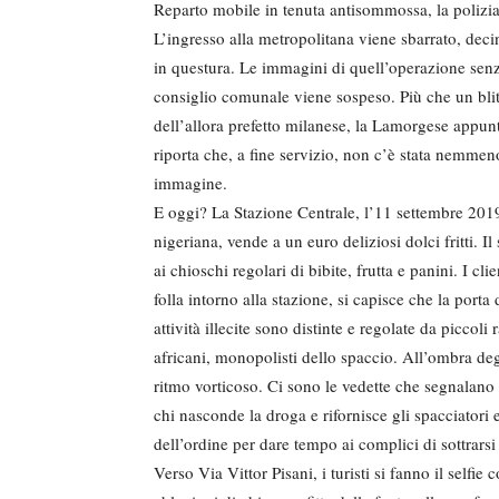
Reparto mobile in tenuta antisommossa, la polizia 
L’ingresso alla metropolitana viene sbarrato, decine
in questura. Le immagini di quell’operazione senz
consiglio comunale viene sospeso. Più che un blitz
dell’allora prefetto milanese, la Lamorgese appunt
riporta che, a fine servizio, non c’è stata nemme
immagine.
E oggi? La Stazione Centrale, l’11 settembre 201
nigeriana, vende a un euro deliziosi dolci fritti. 
ai chioschi regolari di bibite, frutta e panini. I 
folla intorno alla stazione, si capisce che la porta 
attività illecite sono distinte e regolate da piccol
africani, monopolisti dello spaccio. All’ombra deg
ritmo vorticoso. Ci sono le vedette che segnalano c
chi nasconde la droga e rifornisce gli spacciatori 
dell’ordine per dare tempo ai complici di sottrarsi 
Verso Via Vittor Pisani, i turisti si fanno il selfie