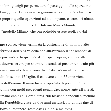
 i loro giacigli per permettere il passaggio delle spazzatrici
l maggio 2017, a cui ne seguirono altri altrettanto clamorosi,
 proprio quelle operazioni ad alto impatto, e scarso risultato,
o dell’allora ministro dell’Interno Marco Minniti,
to “modello Milano” che ora potrebbe essere replicato dal
no scorso, viene terminata la costruzione di un muro alto
ferrovia dell’Alta velocità che attraversano il “boschetto” di
 più vaste e frequentate d’Europa. L’opera, voluta dalla
i, doveva servire per sbarrare la strada ai pusher rendendo più
a di risanamento di una zona diventata tristemente famosa per le
o, lo scorso 17 luglio, il cadavere di un 33enne viene
ma dell’eroina. Il muro ha solo spostato di pochi metri lo
china con molti precedenti penali che, nonostante gli arresti,
timano che ogni giorno circa 700 tossicodipendenti si rechino
ella Repubblica giace da due anni un fascicolo di indagine di
forze di recupero, resta ostaggio della malavita.