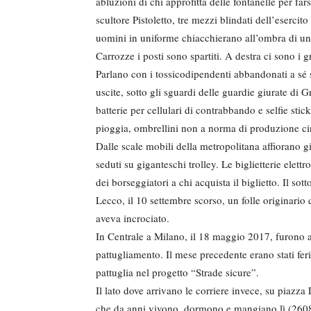
abluzioni di chi approfitta delle fontanelle per far
scultore Pistoletto, tre mezzi blindati dell’eserci
uomini in uniforme chiacchierano all’ombra di un
Carrozze i posti sono spartiti. A destra ci sono i gr
Parlano con i tossicodipendenti abbandonati a sé 
uscite, sotto gli sguardi delle guardie giurate di 
batterie per cellulari di contrabbando e selfie stick
pioggia, ombrellini non a norma di produzione ci
Dalle scale mobili della metropolitana affiorano g
seduti su giganteschi trolley. Le biglietterie elett
dei borseggiatori a chi acquista il biglietto. Il sot
Lecco, il 10 settembre scorso, un folle originari
aveva incrociato.
In Centrale a Milano, il 18 maggio 2017, furono ac
pattugliamento. Il mese precedente erano stati feri
pattuglia nel progetto “Strade sicure”.
Il lato dove arrivano le corriere invece, su piazza 
che da anni vivono, dormono e mangiano lì (2608 i