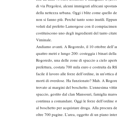
di via Pergolesi, alcuni immigrati africani spostano
della nettezza urbana. Oggi i blitz come quello de
non si fanno più. Perché tanto sono inutili. Eppure
voluti dal prefetto Lamorgese con il compiaciment
costituiscono uno degli ingredienti del tanto cita
Viminale.
Andiamo avanti. A Rogoredo, il 10 ottobre dell’an
quattro metri e lungo 200: costeggia i binari della 
Rogoredo, una delle zone di spaccio a cielo aperto
prefettura, costata 700 mila euro e costruita da Rf
facile il lavoro alle forze dell’ordine, in un’ottic
morti di overdose. Ha funzionato? Mah. A Rogored
trovato ai margini del boschetto. L’ennesima vitti
spaccio, gestito dal clan Mansouri, famiglia maroc
continua a comandare. Oggi le forze dell’ordine s
al boschetto per acquistare droga. Alla procura d
oltre 700 pagine. L’area, oggetto di un piano inter