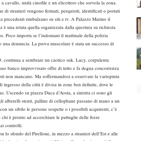
a cavallo, unità cinofile e un elicottero che sorvola la zona.
 di stranieri vengono fermati, perquisiti, identificati o portati
a precedenti rimbalzano su siti e tv. A Palazzo Marino il
 è una retata quella organizzata dalla questura su richiesta
o. Poco importa se l’indomani il mattinale della polizia
no una denuncia. La prova muscolare è stata un successo di
9, continua a sembrare un caotico suk. Lucy, corpulenta
Il suo banco improvvisato offre di tutto e fa degna concorrenza
clienti non mancano. Ma soffermandosi a osservare la variopinta
di ingresso della città è divisa in zone ben definite, dove le
i ras. Uscendo su piazza Duca d’Aosta, a sinistra ci sono gli
li alberelli stenti, palline di cellophane passano di mano a un
on un sibilo le persone sospette o i possibili acquirenti, c’è
e chi è pronto ad accerchiare le pattuglie delle forze
ai controlli.
 con lo sfondo del Pirellone, in mezzo a stranieri dell’Est e alle