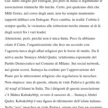
Già: tanto sdegno per Erdogan, poi però in Italia si legittimano le
associazioni islamiche filo turche. Certo, poi qualcuno dirà che
Milli Gorus, nel corso degli anni, non ha sempre mantenuto
rapporti idilliaci con Erdogan. Poco cambia, in realtà: l’orbita è
sempre quella, la vicinanza alle istituzioni turche rimane al di là
degli screzi fra i vari leader.
Attenzione, però, perché non è mica finita. Poco fa abbiamo
citato il Cairn, l’organizzazione che fece un accordo con
l’agenzia turca degli affari religiosi per le borse di studio. Da lì
arriva anche Sumaya Abdel Qader, velatissima esponente del
Partito Democratico nel Comune di Milano. Sui social network,
nei giorni scorsi, Sumaya ha esultato per l’approvazione del
Piano per le attrezzature religiose che regolarizza le moschee.
Non stupisce: una di queste, situata in viale Padova è gestita da
Al waqf al Islami in Italia. Tra i dirigenti di questa associazione
c’è Maher Kabakebbji, ovvero il suocero di… Sumaya Abdel
Qader. Kabakebbji è una figura di riferimento dell’islam italiano.
Nella “sua” moschea in viale Padova, giusto per fare un esempio,