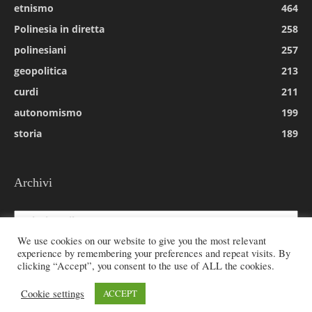
etnismo
464
Polinesia in diretta
258
polinesiani
257
geopolitica
213
curdi
211
autonomismo
199
storia
189
Archivi
Archivi
We use cookies on our website to give you the most relevant
experience by remembering your preferences and repeat visits. By
clicking “Accept”, you consent to the use of ALL the cookies.
© 2026 All rights reserved - Etnie -
Cookie settings
ACCEPT
Email:
redazione@rivistaetnie.com