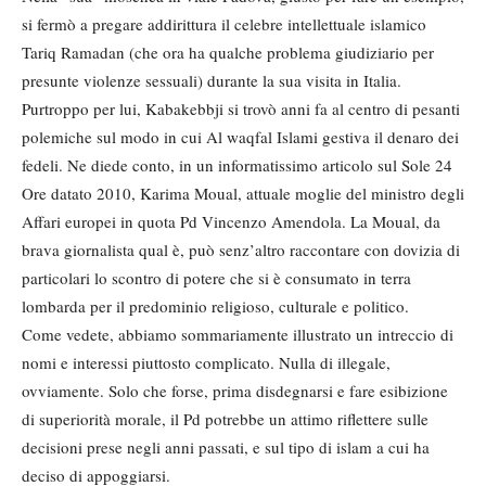
si fermò a pregare addirittura il celebre intellettuale islamico
Tariq Ramadan (che ora ha qualche problema giudiziario per
presunte violenze sessuali) durante la sua visita in Italia.
Purtroppo per lui, Kabakebbji si trovò anni fa al centro di pesanti
polemiche sul modo in cui Al waqfal Islami gestiva il denaro dei
fedeli. Ne diede conto, in un informatissimo articolo sul Sole 24
Ore datato 2010, Karima Moual, attuale moglie del ministro degli
Affari europei in quota Pd Vincenzo Amendola. La Moual, da
brava giornalista qual è, può senz’altro raccontare con dovizia di
particolari lo scontro di potere che si è consumato in terra
lombarda per il predominio religioso, culturale e politico.
Come vedete, abbiamo sommariamente illustrato un intreccio di
nomi e interessi piuttosto complicato. Nulla di illegale,
ovviamente. Solo che forse, prima disdegnarsi e fare esibizione
di superiorità morale, il Pd potrebbe un attimo riflettere sulle
decisioni prese negli anni passati, e sul tipo di islam a cui ha
deciso di appoggiarsi.