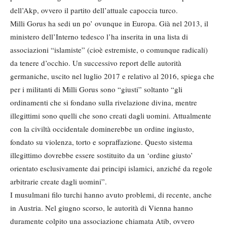
dell’Akp, ovvero il partito dell’attuale capoccia turco.
Milli Gorus ha sedi un po’ ovunque in Europa. Già nel 2013, il
ministero dell’Interno tedesco l’ha inserita in una lista di
associazioni “islamiste” (cioè estremiste, o comunque radicali)
da tenere d’occhio. Un successivo report delle autorità
germaniche, uscito nel luglio 2017 e relativo al 2016, spiega che
per i militanti di Milli Gorus sono “giusti” soltanto “gli
ordinamenti che si fondano sulla rivelazione divina, mentre
illegittimi sono quelli che sono creati dagli uomini. Attualmente
con la civiltà occidentale dominerebbe un ordine ingiusto,
fondato su violenza, torto e sopraffazione. Questo sistema
illegittimo dovrebbe essere sostituito da un ‘ordine giusto’
orientato esclusivamente dai principi islamici, anziché da regole
arbitrarie create dagli uomini”.
I musulmani filo turchi hanno avuto problemi, di recente, anche
in Austria. Nel giugno scorso, le autorità di Vienna hanno
duramente colpito una associazione chiamata Atib, ovvero