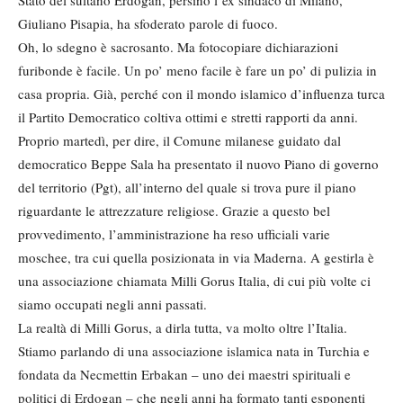
Stato del sultano Erdogan, persino l’ex sindaco di Milano,
Giuliano Pisapia, ha sfoderato parole di fuoco.
Oh, lo sdegno è sacrosanto. Ma fotocopiare dichiarazioni
furibonde è facile. Un po’ meno facile è fare un po’ di pulizia in
casa propria. Già, perché con il mondo islamico d’influenza turca
il Partito Democratico coltiva ottimi e stretti rapporti da anni.
Proprio martedì, per dire, il Comune milanese guidato dal
democratico Beppe Sala ha presentato il nuovo Piano di governo
del territorio (Pgt), all’interno del quale si trova pure il piano
riguardante le attrezzature religiose. Grazie a questo bel
provvedimento, l’amministrazione ha reso ufficiali varie
moschee, tra cui quella posizionata in via Maderna. A gestirla è
una associazione chiamata Milli Gorus Italia, di cui più volte ci
siamo occupati negli anni passati.
La realtà di Milli Gorus, a dirla tutta, va molto oltre l’Italia.
Stiamo parlando di una associazione islamica nata in Turchia e
fondata da Necmettin Erbakan – uno dei maestri spirituali e
politici di Erdogan – che negli anni ha formato tanti esponenti