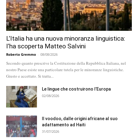
L’Italia ha una nuova minoranza linguistica:
l’ha scoperta Matteo Salvini
Roberto Gremmo
-
08/08/2026
Secondo quanto prescrive la Costituzione della Repubblica Italiana, nel
nostro Paese esiste una particolare tutela per le minoranze linguistiche.
Giusto e accettato. Si tratta...
Le lingue che costruirono l’Europa
02/08/2026
Il voodoo, dalle origini africane al suo
adattamento ad Haiti
31/07/2026