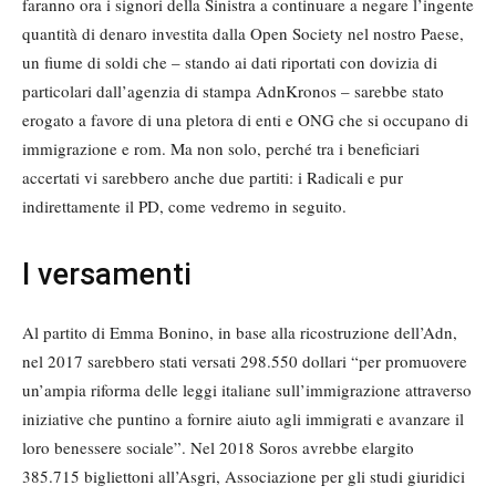
faranno ora i signori della Sinistra a continuare a negare l’ingente
quantità di denaro investita dalla Open Society nel nostro Paese,
un fiume di soldi che – stando ai dati riportati con dovizia di
particolari dall’agenzia di stampa AdnKronos – sarebbe stato
erogato a favore di una pletora di enti e ONG che si occupano di
immigrazione e rom. Ma non solo, perché tra i beneficiari
accertati vi sarebbero anche due partiti: i Radicali e pur
indirettamente il PD, come vedremo in seguito.
I versamenti
Al partito di Emma Bonino, in base alla ricostruzione dell’Adn,
nel 2017 sarebbero stati versati 298.550 dollari “per promuovere
un’ampia riforma delle leggi italiane sull’immigrazione attraverso
iniziative che puntino a fornire aiuto agli immigrati e avanzare il
loro benessere sociale”. Nel 2018 Soros avrebbe elargito
385.715 bigliettoni all’Asgri, Associazione per gli studi giuridici