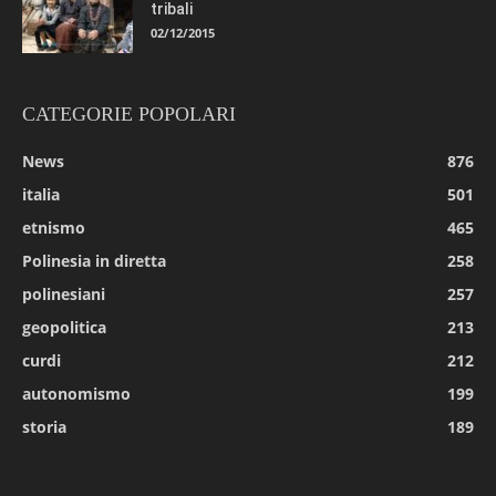
tribali
02/12/2015
CATEGORIE POPOLARI
News
876
italia
501
etnismo
465
Polinesia in diretta
258
polinesiani
257
geopolitica
213
curdi
212
autonomismo
199
storia
189