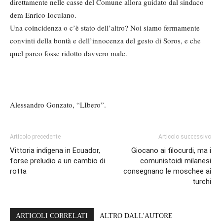
direttamente nelle casse del Comune allora guidato dal sindaco
dem Enrico Ioculano.
Una coincidenza o c’è stato dell’altro? Noi siamo fermamente
convinti della bontà e dell’innocenza del gesto di Soros, e che
quel parco fosse ridotto davvero male.
Alessandro Gonzato, “LIbero”.
Articolo precedente
Articolo successivo
Vittoria indigena in Ecuador,
Giocano ai filocurdi, ma i
forse preludio a un cambio di
comunistoidi milanesi
rotta
consegnano le moschee ai
turchi
ARTICOLI CORRELATI
ALTRO DALL'AUTORE