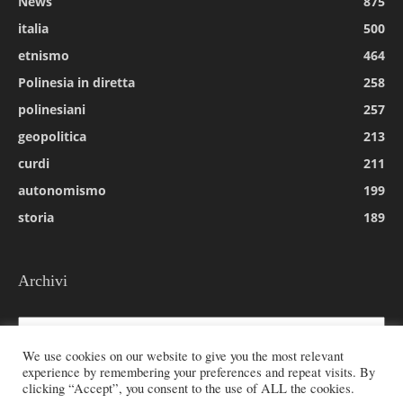
News
875
italia
500
etnismo
464
Polinesia in diretta
258
polinesiani
257
geopolitica
213
curdi
211
autonomismo
199
storia
189
Archivi
Archivi
We use cookies on our website to give you the most relevant
experience by remembering your preferences and repeat visits. By
clicking “Accept”, you consent to the use of ALL the cookies.