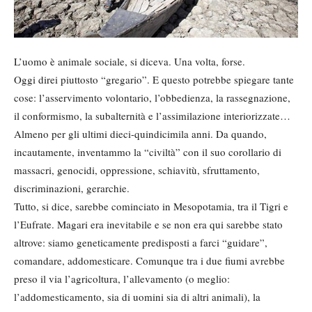
L’uomo è animale sociale, si diceva. Una volta, forse.
Oggi direi piuttosto “gregario”. E questo potrebbe spiegare tante
cose: l’asservimento volontario, l’obbedienza, la rassegnazione,
il conformismo, la subalternità e l’assimilazione interiorizzate…
Almeno per gli ultimi dieci-quindicimila anni. Da quando,
incautamente, inventammo la “civiltà” con il suo corollario di
massacri, genocidi, oppressione, schiavitù, sfruttamento,
discriminazioni, gerarchie.
Tutto, si dice, sarebbe cominciato in Mesopotamia, tra il Tigri e
l’Eufrate. Magari era inevitabile e se non era qui sarebbe stato
altrove: siamo geneticamente predisposti a farci “guidare”,
comandare, addomesticare. Comunque tra i due fiumi avrebbe
preso il via l’agricoltura, l’allevamento (o meglio:
l’addomesticamento, sia di uomini sia di altri animali), la