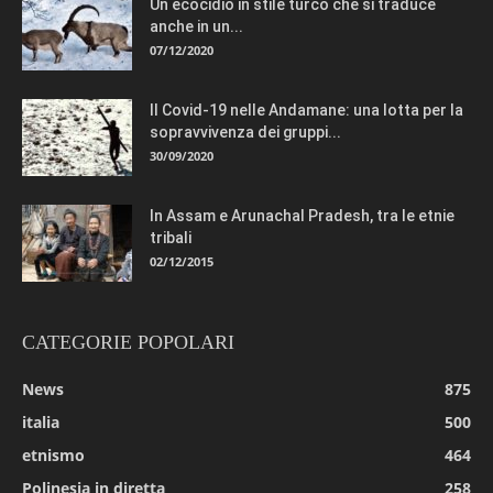
Un ecocidio in stile turco che si traduce
anche in un...
07/12/2020
Il Covid-19 nelle Andamane: una lotta per la
sopravvivenza dei gruppi...
30/09/2020
In Assam e Arunachal Pradesh, tra le etnie
tribali
02/12/2015
CATEGORIE POPOLARI
News
875
italia
500
etnismo
464
Polinesia in diretta
258