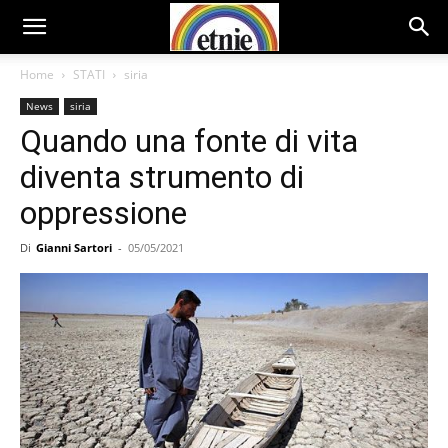
Home
STATI
siria
News
siria
Quando una fonte di vita
diventa strumento di
oppressione
Di
Gianni Sartori
-
05/05/2021