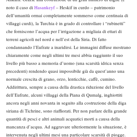
noto il caso di
Hasankeyf
– Heskif in curdo – patrimonio
dell’umanità ormai completamente sommerso come centinaia di
villaggi curdi), la Turchia è in grado di controllare i “rubinetti”
che forniscono l’acqua per l’irrigazione a migliaia di ettari di
terreni agricoli nel nord e nell’est della Siria. Di fatto
condannando l’Eufrate a inaridirsi. Le immagini diffuse mostrano
chiaramente come negli ultimi tre mesi abbia raggiunto il suo
livello più basso a memoria d’uomo (una scarsità idrica senza
precedenti) rendendo quasi impossibile già da quest’anno una
normale crescita di grano, orzo, lenticchie, caffè, cumino.
Addirittura, sempre a causa della drastica riduzione del livello
dell’Eufrate, alcuni villaggi della Piana di Qumalg, inghiottiti
ancora negli anni novanta in seguito alla costruzione della diga
siriana di Tichrine, sono riaffiorati. Per non parlare della grande
quantità di pesci e altri animali acquatici morti a causa della
mancanza d’acqua. Ad aggravare ulteriormente la situazione, è
intervenuta negli ultimi mesi una particolare scarsità di piogge.