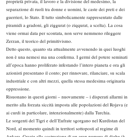
proprietà privata, il lavoro e la divisione del medesimo, la
separazione di ruoli tra donne e uomini, le caste dei preti e dei
guerrieri, lo Stato. Il tutto simbolicamente rappresentato dalle
piramidi a gradoni, gli ziggurat (o ziqqurat, a scelta). La cosa
viene ormai data per scontata, non serve nemmeno rileggere
Zerzan, il teorico del primitivismo.
Detto questo, quanto sta attualmente avvenendo in quei luoghi
non è una nemesi ma una conferma. I germi del potere seminati
all’epoca hanno proliferato infestando l’intero pianeta e ora gli
azionisti presentano il conto; per rinnovare, rilanciare, su scala
industriale e con altri mezzi, quella stessa medesima originaria
oppressione.
Risuonano in questi giorni – nuovamente – i disperati allarmi in
merito alla forzata siccità imposta alle popolazioni del Rojava (e
ai curdi in particolare, intenzionalmente) dalla Turchia.
Le sorgenti del Tigri e dell’Eufrate sgorgano nel Kurdistan del
Nord, al momento quindi in territori sottoposti al regime di
Ankara. Grazie alla costruzione di un gran numero di dighe (è