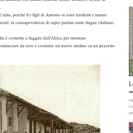
.
è nata, perché lì i figli di Antonio si sono trasferiti e hanno
erati, la consapevolezza di saper parlare tante lingue (italiano,
ia è costretta a fuggire dall’Africa per rientrare
icominciare da zero e costruire un nuovo mulino su un pezzetto
L
re
Og
te
pr