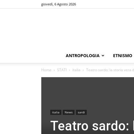
giovedì, 6 Agosto 2026
ANTROPOLOGIA
ETNISMO
Home
STATI
italia
Teatro sardo: la storia vera d
italia
News
sardi
Teatro sardo: l