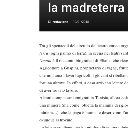
la madreterra 
Di
redazione
-
19/01/2018
Tra gli spettacoli del circuito del teatro etnico o
terra
(ogni palmo di terra), in scena nei teatri sar
Omnia
è il racconto biografico di Eliane, che rico
Agricoltore a Guspini, proprietario di vigne, frutte
che non ama i lavori agricoli: i giovani si ribella
fortuna altrove. In effetti, a casa arrivano lettere
di aver trovato lavoro.
Alcuni compaesani emigrati in Tunisia, allora colon
una miniera (ma come, obietta la mamma dei giova
miniera…), che la paga è buona, e descrivono l’am
ovunque si trovino.
La lettera contiene una fotografia: ritrae una min