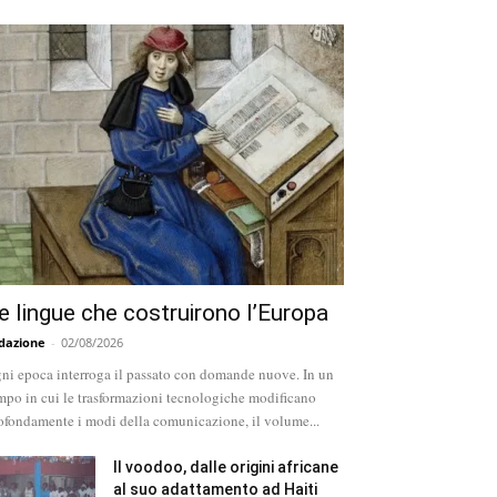
e lingue che costruirono l’Europa
dazione
-
02/08/2026
ni epoca interroga il passato con domande nuove. In un
mpo in cui le trasformazioni tecnologiche modificano
ofondamente i modi della comunicazione, il volume...
Il voodoo, dalle origini africane
al suo adattamento ad Haiti