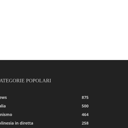
ATEGORIE POPOLARI
ews
875
alia
500
tnismo
464
linesia in diretta
258