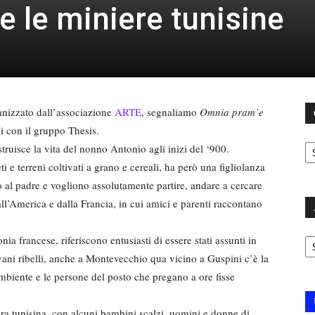
e le miniere tunisine
rganizzato dall’associazione
ARTE
, segnaliamo
Omnia pram’e
di con il gruppo Thesis.
C
struisce la vita del nonno Antonio agli inizi del ‘900.
ti e terreni coltivati a grano e cereali, ha però una figliolanza
no al padre e vogliono assolutamente partire, andare a cercare
 dall’America e dalla Francia, in cui amici e parenti raccontano
Ar
ia francese, riferiscono entusiasti di essere stati assunti in
ni ribelli, anche a Montevecchio qua vicino a Guspini c’è la
biente e le persone del posto che pregano a ore fisse
iera tunisina, con alcuni bambini scalzi, uomini e donne di