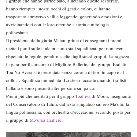
I gruppi che hanno partecipato, allietando queste sei serate,
hanno riempito i nostri occhi di gesti e colori, ci hanno
trasportato attraverso valli e leggende, generando emozioni e
avvicinandoci con le loro ricerche a storia e mitologia
polinesiana.
Il presidente della giuria Matani prima di consegnare i premi
mette i punti sulle i: alcuni sono stati squalificati per non aver
rispettato le regole, peraltro scelte dagli stessi gruppi. La ragazza
in gara per il concorso di Migliore Ballerina del gruppo Erai Te
Toa No Avera si è presentata senza corona di fiori in capo e al
collo… Squalifica immediata! Lo stesso accade quando i solisti
ballano e sono presenti altre persone sul palco.
Premi più che meritati per il gruppo
Toahiva
di Moon, insegnante
del Conservatorio di Tahiti, dal testo simpatico sul reo Mā’ohi, la
lingua polinesiana, con orchestra d’eccezione; secondo posto per
il gruppo di
Mo’orea Heihere
.