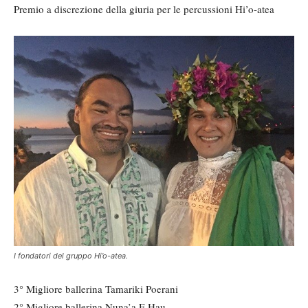
Premio a discrezione della giuria per le percussioni Hi’o-atea
I fondatori del gruppo Hi’o-atea.
3° Migliore ballerina Tamariki Poerani
2° Migliore ballerina Nuna’a E Hau