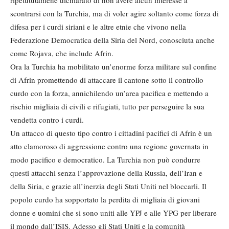
ripetututamene dichiarato di non avere alcun interesse a
scontrarsi con la Turchia, ma di voler agire soltanto come forza di
difesa per i curdi siriani e le altre etnie che vivono nella
Federazione Democratica della Siria del Nord, conosciuta anche
come Rojava, che include Afrin.
Ora la Turchia ha mobilitato un’enorme forza militare sul confine
di Afrin promettendo di attaccare il cantone sotto il controllo
curdo con la forza, annichilendo un’area pacifica e mettendo a
rischio migliaia di civili e rifugiati, tutto per perseguire la sua
vendetta contro i curdi.
Un attacco di questo tipo contro i cittadini pacifici di Afrin è un
atto clamoroso di aggressione contro una regione governata in
modo pacifico e democratico. La Turchia non può condurre
questi attacchi senza l’approvazione della Russia, dell’Iran e
della Siria, e grazie all’inerzia degli Stati Uniti nel bloccarli. Il
popolo curdo ha sopportato la perdita di migliaia di giovani
donne e uomini che si sono uniti alle YPJ e alle YPG per liberare
il mondo dall’ISIS. Adesso gli Stati Uniti e la comunità