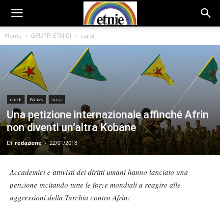
Home
GRUPPI ETNICI
curdi
curdi
News
siria
Una petizione internazionale affinché Afrin
non diventi un’altra Kobane
Di
redazione
-
22/01/2018
Accademici e attivisti dei diritti umani hanno lanciato una
petizione incitando tutte le forze mondiali a reagire alle
aggressioni della Turchia contro Afrin: