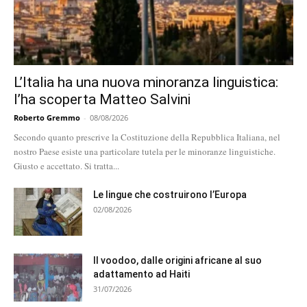
L’Italia ha una nuova minoranza linguistica:
l’ha scoperta Matteo Salvini
Roberto Gremmo
-
08/08/2026
Secondo quanto prescrive la Costituzione della Repubblica Italiana, nel
nostro Paese esiste una particolare tutela per le minoranze linguistiche.
Giusto e accettato. Si tratta...
Le lingue che costruirono l’Europa
02/08/2026
Il voodoo, dalle origini africane al suo
adattamento ad Haiti
31/07/2026