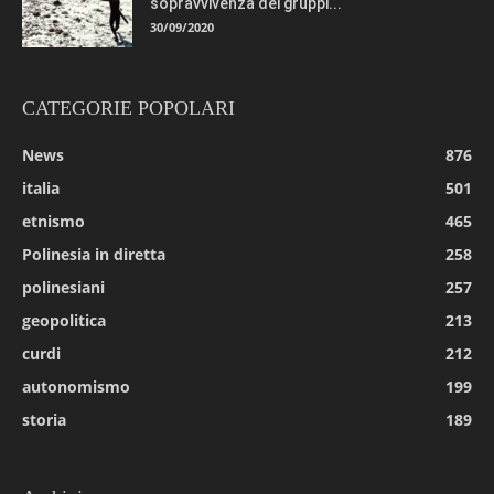
sopravvivenza dei gruppi...
30/09/2020
CATEGORIE POPOLARI
News
876
italia
501
etnismo
465
Polinesia in diretta
258
polinesiani
257
geopolitica
213
curdi
212
autonomismo
199
storia
189