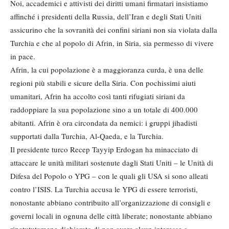
Noi, accademici e attivisti dei diritti umani firmatari insistiamo
affinché i presidenti della Russia, dell’Iran e degli Stati Uniti
assicurino che la sovranità dei confini siriani non sia violata dalla
Turchia e che al popolo di Afrin, in Siria, sia permesso di vivere
in pace.
Afrin, la cui popolazione è a maggioranza curda, è una delle
regioni più stabili e sicure della Siria. Con pochissimi aiuti
umanitari, Afrin ha accolto così tanti rifugiati siriani da
raddoppiare la sua popolazione sino a un totale di 400.000
abitanti. Afrin è ora circondata da nemici: i gruppi jihadisti
supportati dalla Turchia, Al-Qaeda, e la Turchia.
Il presidente turco Recep Tayyip Erdogan ha minacciato di
attaccare le unità militari sostenute dagli Stati Uniti – le Unità di
Difesa del Popolo o YPG – con le quali gli USA si sono alleati
contro l’ISIS. La Turchia accusa le YPG di essere terroristi,
nonostante abbiano contribuito all’organizzazione di consigli e
governi locali in ognuna delle città liberate; nonostante abbiano