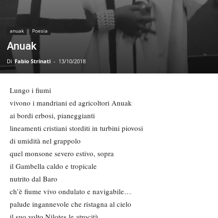
anuak
Poesia
Anuak
Di
Fabio Strinati
-
13/10/2018
Lungo i fiumi
vivono i mandriani ed agricoltori Anuak
ai bordi erbosi, pianeggianti
lineamenti cristiani storditi in turbini piovosi
di umidità nel grappolo
quel monsone severo estivo, sopra
il Gambella caldo e tropicale
nutrito dal Baro
ch’è fiume vivo ondulato e navigabile…
palude ingannevole che ristagna al cielo
il suo volto Nilotes le atrocità