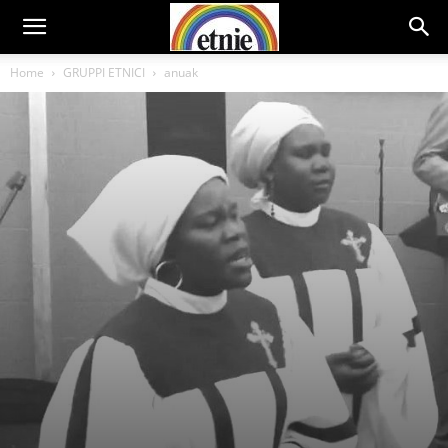
Home
GRUPPI ETNICI
anuak