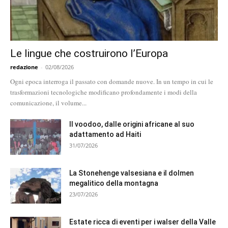
Le lingue che costruirono l’Europa
redazione
-
02/08/2026
Ogni epoca interroga il passato con domande nuove. In un tempo in cui le
trasformazioni tecnologiche modificano profondamente i modi della
comunicazione, il volume...
Il voodoo, dalle origini africane al suo
adattamento ad Haiti
31/07/2026
La Stonehenge valsesiana e il dolmen
megalitico della montagna
23/07/2026
Estate ricca di eventi per i walser della Valle