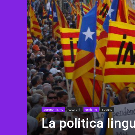
autonomismo
catalani
etnismo
spagna
La politica ling