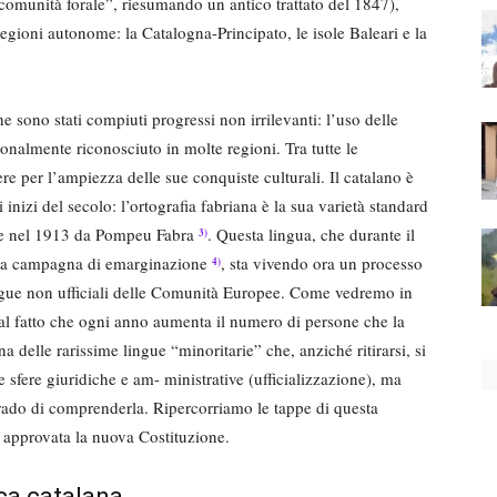
comunità forale”, riesumando un antico trattato del 1847),
 regioni autonome: la Catalogna-Principato, le isole Baleari e la
e sono stati compiuti progressi non irrilevanti: l’uso delle
ionalmente riconosciuto in molte regioni. Tra tutte le
e per l’ampiezza delle sue conquiste culturali. Il catalano è
inizi del secolo: l’ortografia fabriana è la sua varietà standard
tate nel 1913 da Pompeu Fabra
. Questa lingua, che durante il
3)
ria campagna di emarginazione
, sta vivendo ora un processo
4)
ingue non ufficiali delle Comunità Europee. Come vedremo in
dal fatto che ogni anno aumenta il numero di persone che la
 delle rarissime lingue “minoritarie” che, anziché ritirarsi, si
 sfere giuridiche e am- ministrative (ufficializzazione), ma
grado di comprenderla. Ripercorriamo le tappe di questa
u approvata la nuova Costituzione.
ica catalana