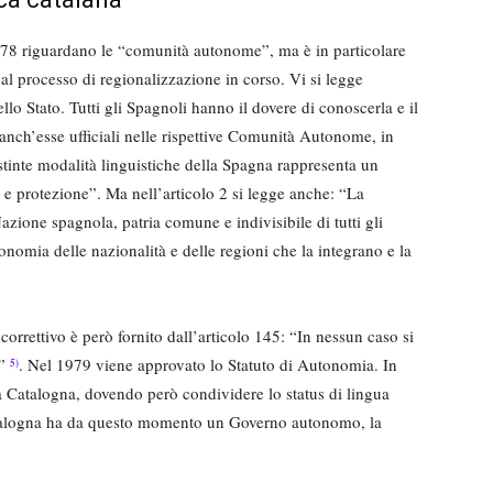
1978 riguardano le “comunità autonome”, ma è in particolare
à al processo di regionalizzazione in corso. Vi si legge
ello Stato. Tutti gli Spagnoli hanno il dovere di conoscerla e il
 anch’esse ufficiali nelle rispettive Comunità Autonome, in
istinte modalità linguistiche della Spagna rappresenta un
o e protezione”. Ma nell’articolo 2 si legge anche: “La
Nazione spagnola, patria comune e indivisibile di tutti gli
tonomia delle nazionalità e delle regioni che la integrano e la
orrettivo è però fornito dall’articolo 145: “In nessun caso si
e”
. Nel 1979 viene approvato lo Statuto di Autonomia. In
5)
la Catalogna, dovendo però condividere lo status di lingua
talogna ha da questo momento un Governo autonomo, la