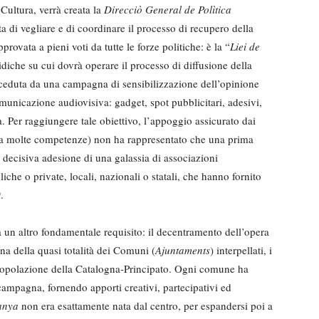
 Cultura, verrà creata la
Direcciò General de Polìtica
ta di vegliare e di coordinare il processo di recupero della
ovata a pieni voti da tutte le forze politiche: è la “
Liei de
idiche su cui dovrà operare il processo di diffusione della
receduta da una campagna di sensibilizzazione dell’opinione
municazione audiovisiva: gadget, spot pubblicitari, adesivi,
ra. Per raggiungere tale obiettivo, l’appoggio assicurato dai
cora molte competenze) non ha rappresentato che una prima
iù decisiva adesione di una galassia di associazioni
bliche o private, locali, nazionali o statali, che hanno fornito
.
)
 un altro fondamentale requisito: il decentramento dell’opera
a della quasi totalità dei Comuni (
Ajuntaments
) interpellati, i
 popolazione della Catalogna-Principato. Ogni comune ha
 campagna, fornendo apporti creativi, partecipativi ed
anya
non era esattamente nata dal centro, per espandersi poi a