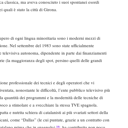
ica classica, ma aveva conosciuto i suoi spontanei esordi
 quali è stato la città di Girona.
upero di ogni lingua minoritaria sono i moderni mezzi di
sione. Nel settembre del 1983 sono state ufficialmente
te televisiva autonoma, dipendente in parte dai finanziamenti
arie (la maggioranza degli spot, persino quelli delle grandi
azione professionale dei tecnici e degli operatori che vi
entata, nonostante le difficoltà, l’ente pubblico televisivo più
: la quantità dei programmi e la modernità delle tecniche di
poco a stimolare e a svecchiare la stessa TVE spagnola.
ta e nutrita schiera di catalanisti ai più svariati settori della
cani, come “Dallas” (le cui puntate, grazie a un contratto con
 catalano prima che in spagnolo)
, ha contribuito non poco
10)