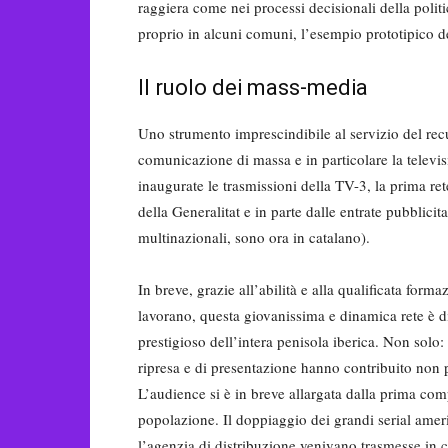
raggiera come nei processi decisionali della polit
proprio in alcuni comuni, l’esempio prototipico dei
Il ruolo dei mass-media
Uno strumento imprescindibile al servizio del rec
comunicazione di massa e in particolare la televi
inaugurate le trasmissioni della TV-3, la prima re
della Generalitat e in parte dalle entrate pubblicit
multinazionali, sono ora in catalano).
In breve, grazie all’abilità e alla qualificata form
lavorano, questa giovanissima e dinamica rete è div
prestigioso dell’intera penisola iberica. Non solo
ripresa e di presentazione hanno contribuito non 
L’audience si è in breve allargata dalla prima compat
popolazione. Il doppiaggio dei grandi serial ameri
l’agenzia di distribuzione venivano trasmesse in