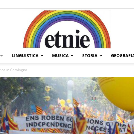
LINGUISTICA
MUSICA
STORIA
GEOGRAFI
Etnie
stica in Catalogna