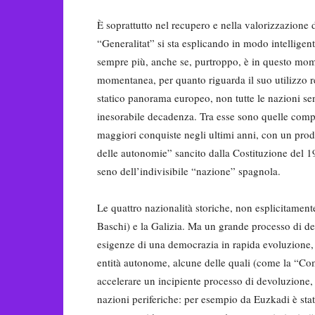
È soprattutto nel recupero e nella valorizzazione d
“Generalitat” si sta esplicando in modo intelligen
sempre più, anche se, purtroppo, è in questo mome
momentanea, per quanto riguarda il suo utilizzo re
statico panorama europeo, non tutte le nazioni se
inesorabile decadenza. Tra esse sono quelle compr
maggiori conquiste negli ultimi anni, con un prodig
delle autonomie” sancito dalla Costituzione del 19
seno dell’indivisibile “nazione” spagnola.
Le quattro nazionalità storiche, non esplicitament
Baschi) e la Galizia. Ma un grande processo di de
esigenze di una democrazia in rapida evoluzione, s
entità autonome, alcune delle quali (come la “Com
accelerare un incipiente processo di devoluzione, 
nazioni periferiche: per esempio da Euzkadi è stat