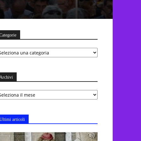
Categorie
ategorie
Archivi
chivi
Ultimi articoli