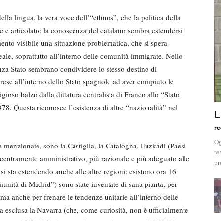
ella lingua, la vera voce dell’“ethnos”, che la politica della
te e articolato: la conoscenza del catalano sembra estendersi
nto visibile una situazione problematica, che si spera
ale, soprattutto all’interno delle comunità immigrate. Nello
nza Stato sembrano condividere lo stesso destino di
ese all’interno dello Stato spagnolo ad aver compiuto le
ioso balzo dalla dittatura centralista di Franco allo “Stato
78. Questa riconosce l’esistenza di altre “nazionalità” nel
L
re
Og
e menzionate, sono la Castiglia, la Catalogna, Euzkadi (Paesi
te
centramento amministrativo, più razionale e più adeguato alle
pr
i sta estendendo anche alle altre regioni: esistono ora 16
unità di Madrid”) sono state inventate di sana pianta, per
ma anche per frenare le tendenze unitarie all’interno delle
a esclusa la Navarra (che, come curiosità, non è ufficialmente