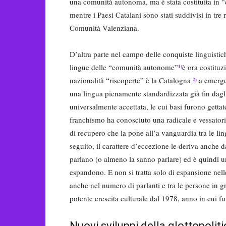
una comunità autonoma, ma è stata costituita in “
mentre i Paesi Catalani sono stati suddivisi in tre
Comunità Valenziana.
D’altra parte nel campo delle conquiste linguistich
lingue delle “comunità autonome”
è ora costituz
1)
nazionalità “riscoperte” è la Catalogna
a emerger
2)
una lingua pienamente standardizzata già fin dagli 
universalmente accettata, le cui basi furono get
franchismo ha conosciuto una radicale e vessato
di recupero che la pone all’a vanguardia tra le l
seguito, il carattere d’eccezione le deriva anche 
parlano (o almeno la sanno parlare) ed è quindi una
espandono. E non si tratta solo di espansione nelle
anche nel numero di parlanti e tra le persone in 
potente crescita culturale dal 1978, anno in cui f
Nuovi sviluppi della glottopolit