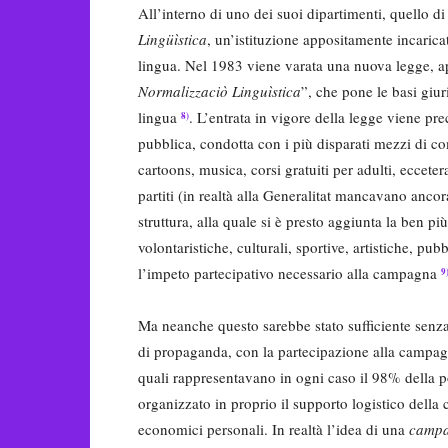
All’interno di uno dei suoi dipartimenti, quello di
Lingüìstica
, un’istituzione appositamente incarica
lingua. Nel 1983 viene varata una nuova legge, appr
Normalizzaciò Linguìstica
”, che pone le basi giur
lingua
. L’entrata in vigore della legge viene p
8)
pubblica, condotta con i più disparati mezzi di co
cartoons, musica, corsi gratuiti per adulti, eccete
partiti (in realtà alla Generalitat mancavano an
struttura, alla quale si è presto aggiunta la ben p
volontaristiche, culturali, sportive, artistiche, pub
l’impeto partecipativo necessario alla campagna
9
Ma neanche questo sarebbe stato sufficiente senza
di propaganda, con la partecipazione alla campagn
quali rappresentavano in ogni caso il 98% della
organizzato in proprio il supporto logistico della
economici personali. In realtà l’idea di una
camp