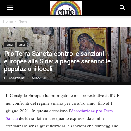
Home
News
News
siria
Pro Terra Sancta contro le sanzioni
europee alla Siria: a pagare saranno le
popolazioni locali
Di
redazione
-
03/06/2020
Il Consiglio Europeo ha prorogato le misure restrittive dell’UE
nei confronti del regime siriano per un altro anno, fino al 1º
giugno 2021. In questa occasione l’
Associazione pro Terra
Sancta
desidera riaffermare quanto espresso da anni, e
condannare senza giustificazioni le sanzioni che danneggiano