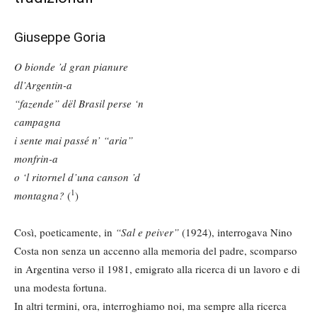
Giuseppe Goria
O bionde ’d gran pianure
dl’Argentin-a
“fazende” dël Brasil perse ‘n
campagna
i sente mai passé n’ “aria”
monfrin-a
o ‘l ritornel d’una canson ’d
1
montagna?
(
)
Così, poeticamente, in
“Sal e peiver”
(1924), interrogava Nino
Costa non senza un accenno alla memoria del padre, scomparso
in Argentina verso il 1981, emigrato alla ricerca di un lavoro e di
una modesta fortuna.
In altri termini, ora, interroghiamo noi, ma sempre alla ricerca