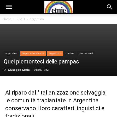
Home
STATI
argentina
argentina
lingue minoritarie
linguistica
padani
piemontesi
Quei piemontesi delle pampas
Di
Giuseppe Goria
-
01/01/1982
Al riparo dall’italianizzazione selvaggia,
le comunità trapiantate in Argentina
conservano i loro caratteri linguistici e
tradizionali