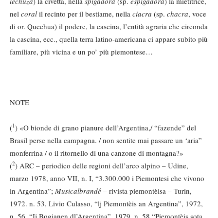
lechuza
) la civetta, nella
spigadora
(sp.
espigadora
) la mietitrice,
nel
coral
il recinto per il bestiame, nella
ciacra
(sp.
chacra
, voce
di or. Quechua) il podere, la cascina, l’entità agraria che circonda
la cascina, ecc., quella terra latino-americana ci appare subito più
familiare, più vicina e un po’ più piemontese…
NOTE
1
(
) «O bionde di grano pianure dell’Argentina,/ “fazende” del
Brasil perse nella campagna. / non sentite mai passare un ‘aria”
monferrina / o il ritornello di una canzone di montagna?»
2
(
) ARC – periodico delle regioni dell’arco alpino – Udine,
marzo 1978, anno VII, n. I, “3.300.000 i Piemontesi che vivono
in Argentina”;
Musicalbrandé
– rivista piemontèisa – Turin,
1972. n. 53, Livio Culasso, “lj Piemontèis an Argentina”, 1972,
n. 56, “Ij Bogianen dl’Argentina”, 1979. n. 58 “Piemontèis sota