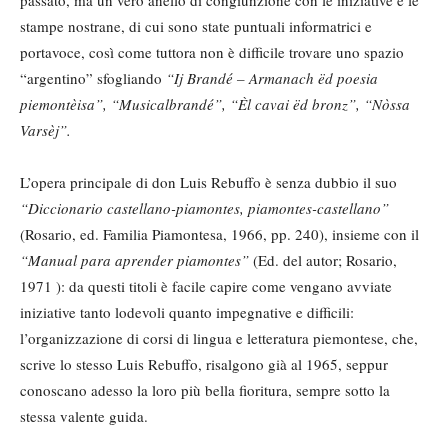
passato, ma un vero anello di congiunzione con le iniziative e le
stampe nostrane, di cui sono state puntuali informatrici e
portavoce, così come tuttora non è difficile trovare uno spazio
“argentino” sfogliando
“Ij Brandé – Armanach ëd poesia
piemontèisa”, “Musicalbrandé”, “Èl cavai ëd bronz”, “Nòssa
Varsèj”.
L’opera principale di don Luis Rebuffo è senza dubbio il suo
“Diccionario castellano-piamontes, piamontes-castellano”
(Rosario, ed. Familia Piamontesa, 1966, pp. 240), insieme con il
“Manual para aprender piamontes”
(Ed. del autor; Rosario,
1971 ): da questi titoli è facile capire come vengano avviate
iniziative tanto lodevoli quanto impegnative e difficili:
l’organizzazione di corsi di lingua e letteratura piemontese, che,
scrive lo stesso Luis Rebuffo, risalgono già al 1965, seppur
conoscano adesso la loro più bella fioritura, sempre sotto la
stessa valente guida.