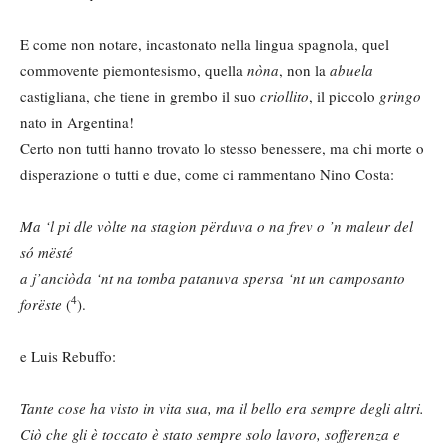
E come non notare, incastonato nella lingua spagnola, quel
commovente piemontesismo, quella
nòna
, non la
abuela
castigliana, che tiene in grembo il suo
criollito
, il piccolo
gringo
nato in Argentina!
Certo non tutti hanno trovato lo stesso benessere, ma chi morte o
disperazione o tutti e due, come ci rammentano Nino Costa:
Ma ‘l pi dle vòlte na stagion përduva o na frev o ’n maleur del
só mësté
a j’anciòda ‘nt na tomba patanuva spersa ‘nt un camposanto
4
forëste
(
).
e Luis Rebuffo:
Tante cose ha visto in vita sua, ma il bello era sempre degli altri.
Ciò che gli è toccato è stato sempre solo lavoro, sofferenza e