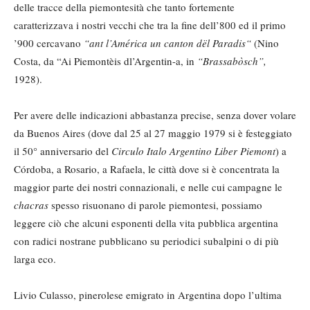
delle tracce della piemontesità che tanto fortemente
caratterizzava i nostri vecchi che tra la fine dell’800 ed il primo
’900 cercavano
“ant l’América un canton dël Paradis“
(Nino
Costa, da “Ai Piemontèis dl’Argentin-a, in
“Brassabòsch”,
1928).
Per avere delle indicazioni abbastanza precise, senza dover volare
da Buenos Aires (dove dal 25 al 27 maggio 1979 si è festeggiato
il 50° anniversario del
Circulo Italo Argentino Liber Piemont
) a
Córdoba, a Rosario, a Rafaela, le città dove si è concentrata la
maggior parte dei nostri connazionali, e nelle cui campagne le
chacras
spesso risuonano di parole piemontesi, possiamo
leggere ciò che alcuni esponenti della vita pubblica argentina
con radici nostrane pubblicano su periodici subalpini o di più
larga eco.
Livio Culasso, pinerolese emigrato in Argentina dopo l’ultima