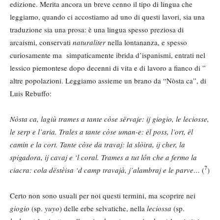
edizione. Merita ancora un breve cenno il tipo di lingua che
leggiamo, quando ci accostiamo ad uno di questi lavori, sia una
traduzione sia una prosa: è una lingua spesso preziosa di
arcaismi, conservati
naturaliter
nella lontananza, e spesso
curiosamente ma simpaticamente ibrida d’ispanismi, entrati nel
lessico piemontese dopo decenni di vita e di lavoro a fianco di ”
altre popolazioni. Leggiamo assieme un brano da “Nòsta ca”, di
Luis Rebuffo:
Nòsta ca, lagiù trames a tante còse sërvaje: ij giogio, le leciosse,
le serp e l’aria. Trales a tante còse uman-e: ël poss, l’ort, ël
camin e la cort. Tante còse da travaj: la slòira, ij cher, la
spigadora, ij cavaj e ‘l coral. Trames a tut lón che a fermo la
7
ciacra: cola dëstèisa ‘d camp travajà, j’alambraj e le parve…
(
)
Certo non sono usuali per noi questi termini, ma scoprire nei
giogio
(sp.
yuyo
) delle erbe selvatiche, nella
leciossa
(sp.