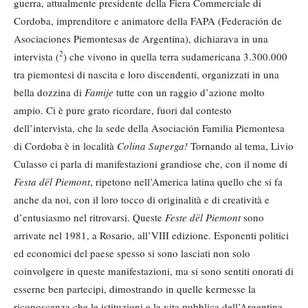
guerra, attualmente presidente della Fiera Commerciale di
Cordoba, imprenditore e animatore della FAPA (Federación de
Asociaciones Piemontesas de Argentina), dichiarava in una
2
intervista (
) che vivono in quella terra sudamericana 3.300.000
tra piemontesi di nascita e loro discendenti, organizzati in una
bella dozzina di
Famije
tutte con un raggio d’azione molto
ampio. Ci è pure grato ricordare, fuori dal contesto
dell’intervista, che la sede della Asociación Familia Piemontesa
di Cordoba è in località
Colina Superga!
Tornando al tema, Livio
Culasso ci parla di manifestazioni grandiose che, con il nome di
Festa dël Piemont
, ripetono nell’America latina quello che si fa
anche da noi, con il loro tocco di originalità e di creatività e
d’entusiasmo nel ritrovarsi. Queste
Feste dël Piemont
sono
arrivate nel 1981, a Rosario, all’VIII edizione. Esponenti politici
ed economici del paese spesso si sono lasciati non solo
coinvolgere in queste manifestazioni, ma si sono sentiti onorati di
esserne ben partecipi, dimostrando in quelle kermesse la
riconoscenza che le istituzioni e la vita pubblica dell’Argentina