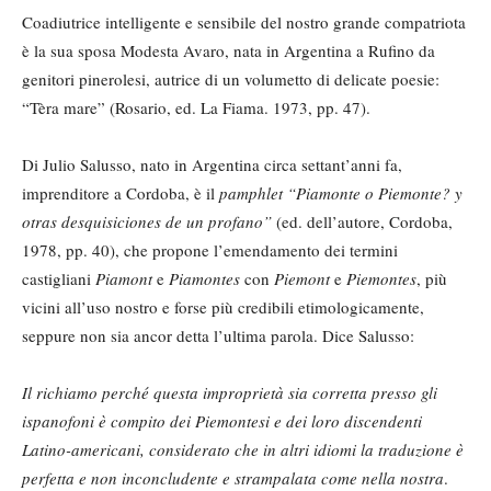
Coadiutrice intelligente e sensibile del nostro grande compatriota
è la sua sposa Modesta Avaro, nata in Argentina a Rufino da
genitori pinerolesi, autrice di un volumetto di delicate poesie:
“Tèra mare” (Rosario, ed. La Fiama. 1973, pp. 47).
Di Julio Salusso, nato in Argentina circa settant’anni fa,
imprenditore a Cordoba, è il
pamphlet
“Piamonte o Piemonte?
y
otras desquisiciones de un profano”
(ed. dell’autore, Cordoba,
1978, pp. 40), che propone l’emendamento dei termini
castigliani
Piamont
e
Piamontes
con
Piemont
e
Piemontes
, più
vicini all’uso nostro e forse più credibili etimologicamente,
seppure non sia ancor detta l’ultima parola. Dice Salusso:
Il richiamo perché questa improprietà sia corretta presso gli
ispanofoni è compito dei Piemontesi e dei loro discendenti
Latino-americani, considerato che in altri idiomi la traduzione è
perfetta e non inconcludente e strampalata come nella nostra
.