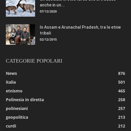
anche in un...
07/12/2020
In Assam e Arunachal Pradesh, tra le etnie
tribali
02/12/2015
CATEGORIE POPOLARI
News
876
italia
501
etnismo
465
Polinesia in diretta
258
polinesiani
257
geopolitica
213
curdi
212