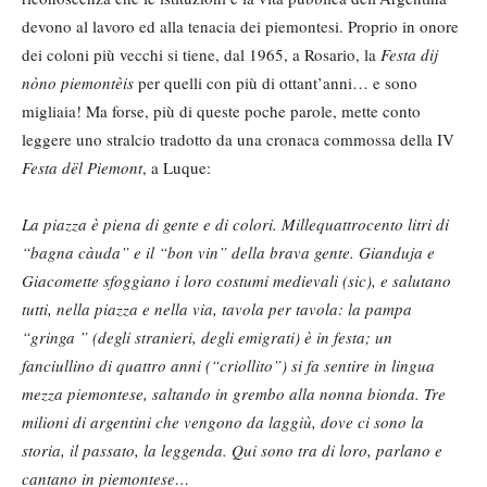
devono al lavoro ed alla tenacia dei piemontesi. Proprio in onore
dei coloni più vecchi si tiene, dal 1965, a Rosario, la
Festa dij
nòno piemontèis
per quelli con più di ottant’anni… e sono
migliaia! Ma forse, più di queste poche parole, mette conto
leggere uno stralcio tradotto da una cronaca commossa della IV
Festa dël Piemont
, a Luque:
La piazza è piena di gente e di colori. Millequattrocento litri di
“bagna càuda” e il “bon vin” della brava gente. Gianduja e
Giacomette sfoggiano i loro costumi medievali (sic), e salutano
tutti, nella piazza e nella via, tavola per tavola: la pampa
“gringa ” (degli stranieri, degli emigrati) è in festa; un
fanciullino di quattro anni (“criollito”) si fa sentire in lingua
mezza piemontese, saltando in grembo alla nonna bionda. Tre
milioni di argentini che vengono da laggiù, dove ci sono la
storia, il passato, la leggenda. Qui sono tra di loro, parlano e
cantano in piemontese…