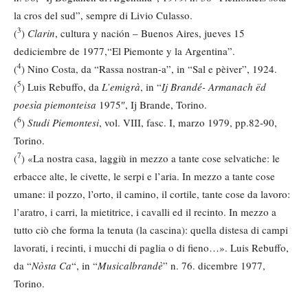
la cros del sud”, sempre di Livio Culasso.
3
(
)
Clarin
, cultura y nación – Buenos Aires, jueves 15
dediciembre de 1977,“El Piemonte y la Argentina”.
4
(
) Nino Costa, da “Rassa nostran-a”, in “Sal e pèiver”, 1924.
5
(
) Luis Rebuffo, da
L’emigrà
, in “
Ij Brandé- Armanach ëd
poesìa piemonteisa
1975″, Ij Brande, Torino.
6
(
)
Studi Piemontesi
, vol. VIII, fasc. I, marzo 1979, pp.82-90,
Torino.
7
(
) «La nostra casa, laggiù in mezzo a tante cose selvatiche: le
erbacce alte, le civette, le serpi e l’aria. In mezzo a tante cose
umane: il pozzo, l’orto, il camino, il cortile, tante cose da lavoro:
l’aratro, i carri, la mietitrice, i cavalli ed il recinto. In mezzo a
tutto ciò che forma la tenuta (la cascina): quella distesa di campi
lavorati, i recinti, i mucchi di paglia o di fieno…». Luis Rebuffo,
da “
Nòsta Ca
“, in “
Musicalbrandè
” n. 76. dicembre 1977,
Torino.