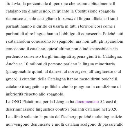
Tuttavia, la percentuale di persone che usano abitualmente il
catalano sta diminuendo, in quanto la Costituzione spagnola
riconosce al solo castigliano lo
status
di lingua ufficiale: i suoi
parlanti hanno il diritto di usarla in tutti i territori così come i
parlanti di altre lingue hanno l’obbligo di conoscerla. Poiché tutti
i catalanofoni conoscono lo spagnolo, ma non tutti gli ispanofoni
conoscono il catalano, quest’ultimo non è indispensabile e sta
perdendo consenso tra gli immigrati appena giunti in Catalogna.
Anche se 10 milioni di persone parlano la lingua minoritaria
(paragonabile quindi al danese, al norvegese, all’ungherese o al
greco), i cittadini della Catalogna hanno meno diritti poiché il
catalano è soggetto a politiche che lo pongono in condizione di
inferiorità rispetto allo spagnolo.
La ONG Plataforma per la Llengua ha
documentato
52 casi di
discriminazione linguistica contro i parlanti catalano nel 2020.
La cifra è soltanto la punta dell’iceberg, poiché molte ingiustizie
non vengono denunciate e molti catalani scelgono di passare allo