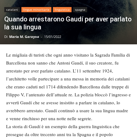
catalani
lingue minoritarie
linguistica
spagna
Quando arrestarono Gaudí per aver parlato
la sua lingua
Di
Maria M. Garayoa
-
15/01/2022
Le migliaia di turisti che ogni anno visitano la Sagrada Família di
Barcellona non sanno che Antoni Gaudí, il suo creatore, fu
arrestato per aver parlato catalano. L’11 settembre 1924,
l’architetto volle partecipare a una messa in memoria dei catalani
che erano caduti nel 1714 difendendo Barcellona dalle truppe di
Filippo V, l’antenato dell’attuale re. La polizia bloccò l’ingresso e
avvertì Gaudí che se avesse insistito a parlare in catalano, lo
avrebbero arrestato. Gaudí continuò a usare la sua lingua madre
e venne rinchiuso per una notte nelle segrete.
La storia di Gaudí è un esempio della guerra linguistica che
prosegue da oltre trecento anni tra la Spagna e il popolo