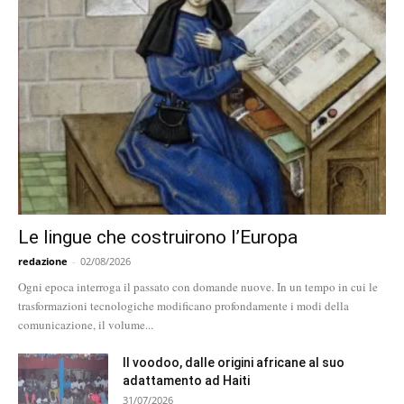
Le lingue che costruirono l’Europa
redazione
-
02/08/2026
Ogni epoca interroga il passato con domande nuove. In un tempo in cui le
trasformazioni tecnologiche modificano profondamente i modi della
comunicazione, il volume...
Il voodoo, dalle origini africane al suo
adattamento ad Haiti
31/07/2026