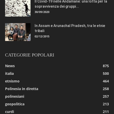
Il Covid-19 nelle Andamane: una lotta per la
sopravvivenza dei gruppi...
30/09/2020
In Assam e Arunachal Pradesh, tra le etnie
tribali
02/12/2015
CATEGORIE POPOLARI
News
875
italia
500
etnismo
464
Polinesia in diretta
258
polinesiani
257
geopolitica
213
curdi
211