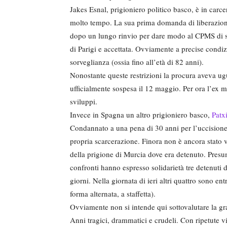
Jakes Esnal, prigioniero politico basco, è in carce
molto tempo. La sua prima domanda di liberazione 
dopo un lungo rinvio per dare modo al CPMS di st
di Parigi e accettata. Ovviamente a precise condizio
sorveglianza (ossia fino all’età di 82 anni).
Nonostante queste restrizioni la procura aveva ugu
ufficialmente sospesa il 12 maggio. Per ora l’ex mi
sviluppi.
Invece in Spagna un altro prigioniero basco,
Patx
Condannato a una pena di 30 anni per l’uccisione
propria scarcerazione. Finora non è ancora stato v
della prigione di Murcia dove era detenuto. Presum
confronti hanno espresso solidarietà tre detenuti 
giorni. Nella giornata di ieri altri quattro sono ent
forma alternata, a staffetta).
Ovviamente non si intende qui sottovalutare la gr
Anni tragici, drammatici e crudeli. Con ripetute vio