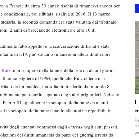
re in Francia da circa 30 anni e rischia di rimanervi ancora per
condizionale, poi rifiutata, risaliva al 2016. Il 13 marzo,
udiarla, la seconda domanda era stata valutata dal tribunale
ni: 2 anni di braccialetto elettronico e altri 10 di
almente fatto appello, e la scarcerazione di Esnal è stata
litante di ETA può soltanto rimanere in attesa di ulteriori
i Ruiz
, è in sciopero della fame e della sete da alcuni giorni.
 di un consigliere di UPM, quello che Ruiz chiede è la
isitato da un medico, ma soltanto trasferito dal modulo 8
ibilmente per tenerlo separato dagli altri prigionieri. Nei suoi
L
di Puerto III ugualmente in sciopero della fame da alcuni
rati in sciopero della fame (stando alle notizie reperibili, in
re
Og
te
avità degli attentati commessi dagli
etarras
negli anni passati.
pr
lazioni dei diritti umani sia da parte dei guerriglieri sia da