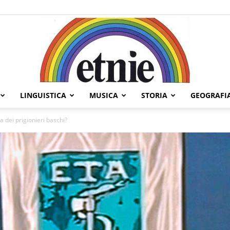
LINGUISTICA
MUSICA
STORIA
GEOGRAFI
Etnie
a dei prigionieri baschi?