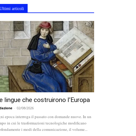
Ultimi articoli
e lingue che costruirono l’Europa
dazione
-
02/08/2026
ni epoca interroga il passato con domande nuove. In un
mpo in cui le trasformazioni tecnologiche modificano
ofondamente i modi della comunicazione, il volume...