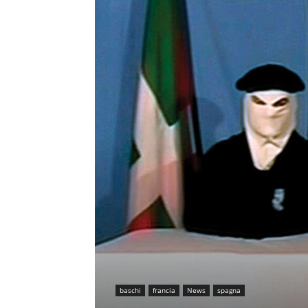
baschi
francia
News
spagna