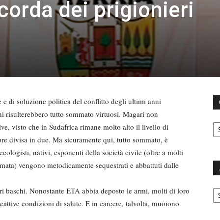
corda dei prigionieri
 e di soluzione politica del conflitto degli ultimi anni
ni risulterebbero tutto sommato virtuosi. Magari non
C
ve, visto che in Sudafrica rimane molto alto il livello di
pre divisa in due. Ma sicuramente qui, tutto sommato, è
ologisti, nativi, esponenti della società civile (oltre a molti
armata) vengono metodicamente sequestrati e abbattuti dalle
Ar
ieri baschi. Nonostante ETA abbia deposto le armi, molti di loro
ttive condizioni di salute. E in carcere, talvolta, muoiono.