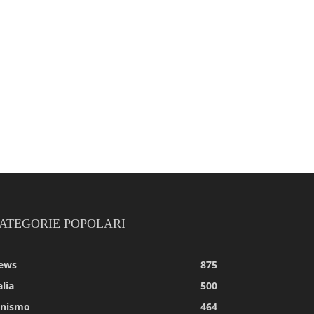
ATEGORIE POPOLARI
ews
875
alia
500
tnismo
464