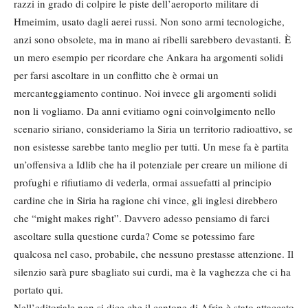
razzi in grado di colpire le piste dell’aeroporto militare di
Hmeimim, usato dagli aerei russi. Non sono armi tecnologiche,
anzi sono obsolete, ma in mano ai ribelli sarebbero devastanti. È
un mero esempio per ricordare che Ankara ha argomenti solidi
per farsi ascoltare in un conflitto che è ormai un
mercanteggiamento continuo. Noi invece gli argomenti solidi
non li vogliamo. Da anni evitiamo ogni coinvolgimento nello
scenario siriano, consideriamo la Siria un territorio radioattivo, se
non esistesse sarebbe tanto meglio per tutti. Un mese fa è partita
un’offensiva a Idlib che ha il potenziale per creare un milione di
profughi e rifiutiamo di vederla, ormai assuefatti al principio
cardine che in Siria ha ragione chi vince, gli inglesi direbbero
che “might makes right”. Davvero adesso pensiamo di farci
ascoltare sulla questione curda? Come se potessimo fare
qualcosa nel caso, probabile, che nessuno prestasse attenzione. Il
silenzio sarà pure sbagliato sui curdi, ma è la vaghezza che ci ha
portato qui.
Nell’editoriale non si dice che il cantone di Afrin è stato attaccato