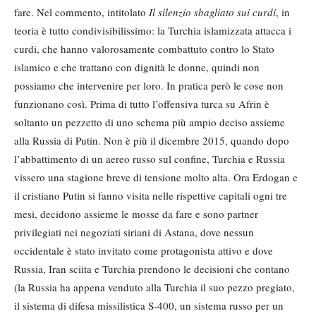
fare. Nel commento, intitolato
Il silenzio sbagliato sui curdi
, in
teoria è tutto condivisibilissimo: la Turchia islamizzata attacca i
curdi, che hanno valorosamente combattuto contro lo Stato
islamico e che trattano con dignità le donne, quindi non
possiamo che intervenire per loro. In pratica però le cose non
funzionano così. Prima di tutto l’offensiva turca su Afrin è
soltanto un pezzetto di uno schema più ampio deciso assieme
alla Russia di Putin. Non è più il dicembre 2015, quando dopo
l’abbattimento di un aereo russo sul confine, Turchia e Russia
vissero una stagione breve di tensione molto alta. Ora Erdogan e
il cristiano Putin si fanno visita nelle rispettive capitali ogni tre
mesi, decidono assieme le mosse da fare e sono partner
privilegiati nei negoziati siriani di Astana, dove nessun
occidentale è stato invitato come protagonista attivo e dove
Russia, Iran sciita e Turchia prendono le decisioni che contano
(la Russia ha appena venduto alla Turchia il suo pezzo pregiato,
il sistema di difesa missilistica S-400, un sistema russo per un