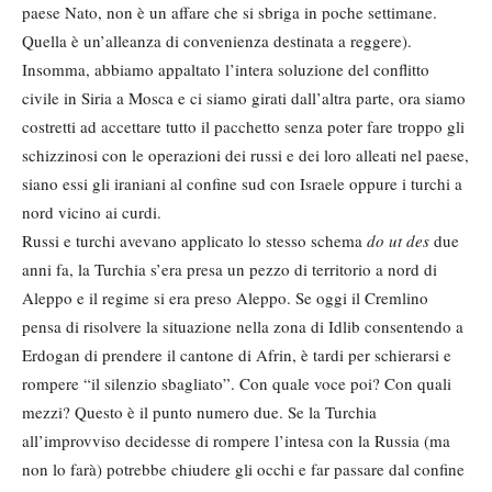
paese Nato, non è un affare che si sbriga in poche settimane.
Quella è un’alleanza di convenienza destinata a reggere).
Insomma, abbiamo appaltato l’intera soluzione del conflitto
civile in Siria a Mosca e ci siamo girati dall’altra parte, ora siamo
costretti ad accettare tutto il pacchetto senza poter fare troppo gli
schizzinosi con le operazioni dei russi e dei loro alleati nel paese,
siano essi gli iraniani al confine sud con Israele oppure i turchi a
nord vicino ai curdi.
Russi e turchi avevano applicato lo stesso schema
do ut des
due
anni fa, la Turchia s’era presa un pezzo di territorio a nord di
Aleppo e il regime si era preso Aleppo. Se oggi il Cremlino
pensa di risolvere la situazione nella zona di Idlib consentendo a
Erdogan di prendere il cantone di Afrin, è tardi per schierarsi e
rompere “il silenzio sbagliato”. Con quale voce poi? Con quali
mezzi? Questo è il punto numero due. Se la Turchia
all’improvviso decidesse di rompere l’intesa con la Russia (ma
non lo farà) potrebbe chiudere gli occhi e far passare dal confine