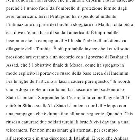
perché è l’unico fuori dall’ombrello di protezione fornito dagli
aerei americani. Ieri il Pentagono ha rispedito al mittente
l’intimazione da parte dei turchi a sloggiare da Manbij, città più a
est, dove c’è una base di soldati americani. È improbabile
insomma che la campagna di Afrin sia l’inizio di un’offensiva
dilagante della Turchia. È più probabile invece che i curdi sotto
pressione arriveranno a un accordo con il governo di Bashar el
Assad, che è l’obiettivo finale di Mosca, come ha spiegato in
modo esplicito il portavoce russo della base aerea di Hmeimim.
Fra le righe dell’articolo si lascia cadere pure questo: “Si ricordi
che Erdogan ebbe un ruolo nel far nascere e nel sostenere lo
Stato islamico”. Sorprendente. L’esercito turco nell’agosto 2016
entrò in Siria e sradicò lo Stato islamico a nord di Aleppo con
una campagna che è durata fino all’anno seguente. Quando l’Isis
riuscì a catturare due soldati turchi, li bruciò vivi davanti a una
telecamera. Per non menzionare gli attentati, per esempio
all’aeroporto e in una discoteca di Istanbul. È vero che Ankara