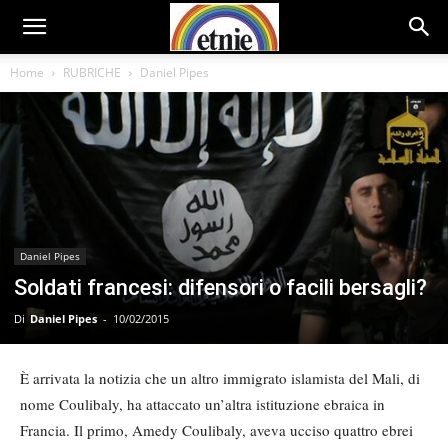
Home
RUBRICHE
Daniel Pipes
Daniel Pipes
Soldati francesi: difensori o facili bersagli?
Di
Daniel Pipes
-
10/02/2015
È arrivata la notizia che un altro immigrato islamista del Mali, di
nome Coulibaly, ha attaccato un’altra istituzione ebraica in
Francia. Il primo, Amedy Coulibaly, aveva ucciso quattro ebrei