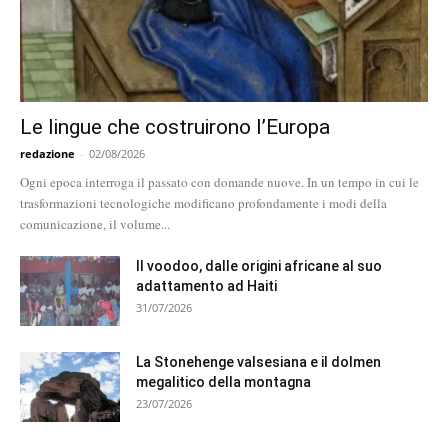
Le lingue che costruirono l’Europa
redazione
-
02/08/2026
Ogni epoca interroga il passato con domande nuove. In un tempo in cui le
trasformazioni tecnologiche modificano profondamente i modi della
comunicazione, il volume...
Il voodoo, dalle origini africane al suo
adattamento ad Haiti
31/07/2026
La Stonehenge valsesiana e il dolmen
megalitico della montagna
23/07/2026