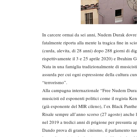
In carcere ormai da sei anni, Nudem Durak dovrebb
fatalmente riporta alla mente la tragica fine in sc
(curda, alevita, di 28 anni) dopo 288 giorni di 
rispettivamente il 3 e 25 aprile 2020) e Ibrahim
Nata in una famiglia tradizionalmente di musicisti
assurda per cui ogni espressione della cultura curda
“terrorismo”.
Alla campagna internazionale “Free Nudem Durak” 
musicisti ed esponenti politici come il regista K
(già esponente del MIR cileno), l’ex Black Panth
Risale sempre all’anno scorso (27 agosto) anche 
nel 2019 a tredici anni di prigione per presunta a
Dando prova di grande cinismo, il parlamento turco