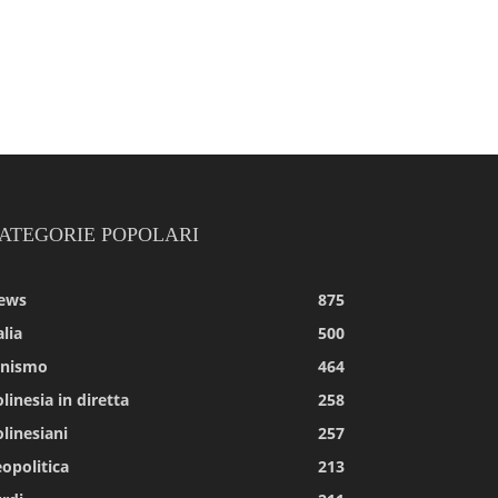
ATEGORIE POPOLARI
ews
875
alia
500
tnismo
464
linesia in diretta
258
linesiani
257
opolitica
213