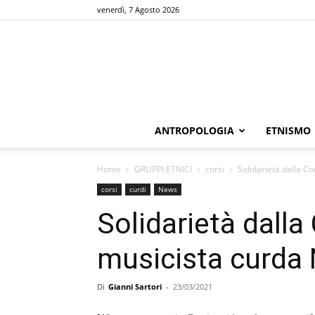
venerdì, 7 Agosto 2026
ANTROPOLOGIA
ETNISMO
Home
GRUPPI ETNICI
corsi
Solidarietà dalla C
corsi
curdi
News
Solidarietà dalla
musicista curda
Di
Gianni Sartori
-
23/03/2021