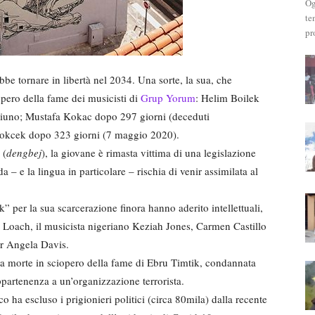
Og
te
pr
e tornare in libertà nel 2034. Una sorte, la sua, che
iopero della fame dei musicisti di
Grup Yorum
: Helim Boilek
digiuno; Mustafa Kokac dopo 297 giorni (deceduti
 Gokcek dopo 323 giorni (7 maggio 2020).
 (
dengbej
), la giovane è rimasta vittima di una legislazione
 – e la lingua in particolare – rischia di venir assimilata al
per la sua scarcerazione finora hanno aderito intellettuali,
en Loach, il musicista nigeriano Keziah Jones, Carmen Castillo
er Angela Davis.
la morte in sciopero della fame di Ebru Timtik, condannata
ppartenenza a un’organizzazione terrorista.
 ha escluso i prigionieri politici (circa 80mila) dalla recente