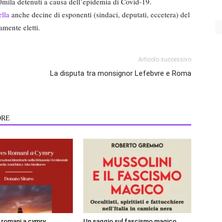
90mila detenuti a causa dell’epidemia di Covid-19.
ella
anche decine di esponenti (sindaci, deputati, eccetera) del
mente eletti.
Articolo successivo
La disputa tra monsignor Lefebvre e Roma
ORE
i romani a cymry
Un saggio sul fascismo magico