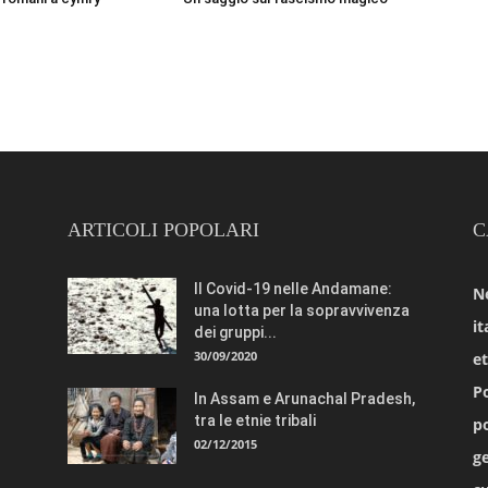
ARTICOLI POPOLARI
C
Il Covid-19 nelle Andamane:
N
una lotta per la sopravvivenza
it
dei gruppi...
30/09/2020
e
Po
In Assam e Arunachal Pradesh,
tra le etnie tribali
po
02/12/2015
ge