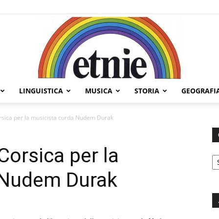
LINGUISTICA
MUSICA
STORIA
GEOGRAFI
Etnie
orsica per la musicista curda Nudem Durak
 Corsica per la
C
 Nudem Durak