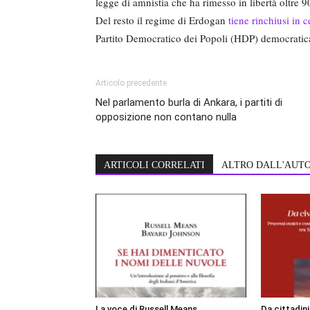
legge di amnistia che ha rimesso in libertà oltre 
Del resto il regime di Erdogan
tiene rinchiusi in c
Partito Democratico dei Popoli (HDP) democratica
Articolo precedente
Nel parlamento burla di Ankara, i partiti di
opposizione non contano nulla
ARTICOLI CORRELATI
ALTRO DALL'AUT
La voce di Russell Means
Da cittadin