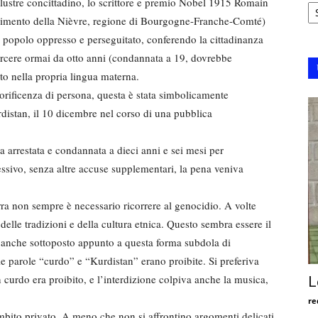
Ar
illustre concittadino, lo scrittore e premio Nobel 1915 Romain
rtimento della Nièvre, regione di Bourgogne-Franche-Comté)
n popolo oppresso e perseguitato, conferendo la cittadinanza
rcere ormai da otto anni (condannata a 19, dovrebbe
to nella propria lingua materna.
orificenza di persona, questa è stata simbolicamente
distan, il 10 dicembre nel corso di una pubblica
arrestata e condannata a dieci anni e sei mesi per
sivo, senza altre accuse supplementari, la pena veniva
rra non sempre è necessario ricorrere al genocidio. A volte
 delle tradizioni e della cultura etnica. Questo sembra essere il
 anche sottoposto appunto a questa forma subdola di
le parole “curdo” e “Kurdistan” erano proibite. Si preferiva
 curdo era proibito, e l’interdizione colpiva anche la musica,
L
re
mbito privato. A meno che non si affrontino argomenti delicati