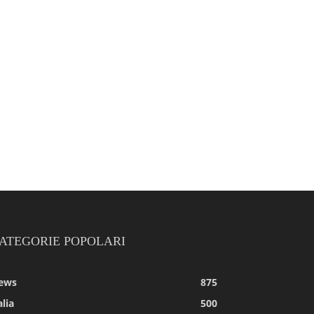
ATEGORIE POPOLARI
ews
875
alia
500