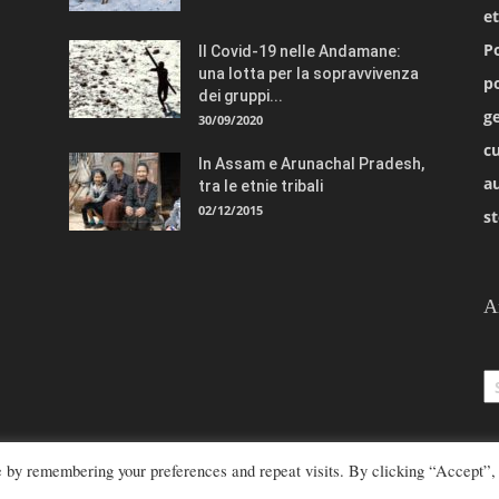
e
Po
Il Covid-19 nelle Andamane:
una lotta per la sopravvivenza
po
dei gruppi...
ge
30/09/2020
cu
In Assam e Arunachal Pradesh,
a
tra le etnie tribali
02/12/2015
st
A
Ar
e by remembering your preferences and repeat visits. By clicking “Accept”,
azione@rivistaetnie.com