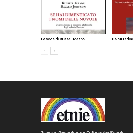
La voce di Russell Means
Da cittadin
Scienza, Geopolitica e Cultura dei Popoli