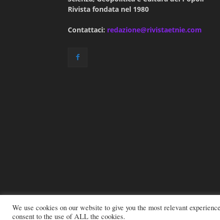
Rivista fondata nel 1980
Contattaci:
redazione@rivistaetnie.com
We use cookies on our website to give you the most relevant experienc
consent to the use of ALL the cookies.
© 2026 All rights reserved - Etnie -
Email:
red