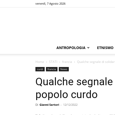
venerdì, 7 Agosto 2026
ANTROPOLOGIA
ETNISMO
Home
STATI
francia
Qualche segnale di solidar
curdi
francia
News
Qualche segnale d
popolo curdo
Di
Gianni Sartori
-
12/12/2022