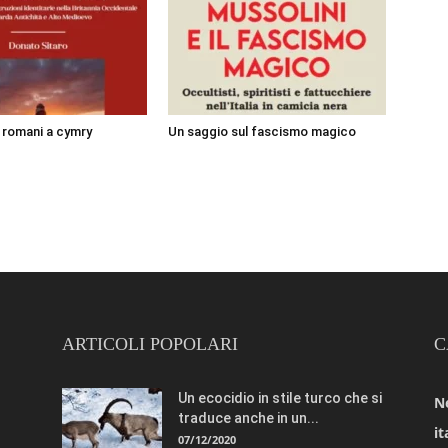
i romani a cymry
Un saggio sul fascismo magico
ARTICOLI POPOLARI
C
Un ecocidio in stile turco che si
N
traduce anche in un...
it
07/12/2020