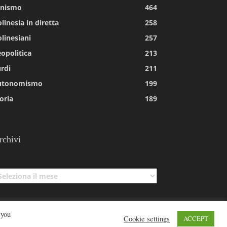
tnismo
464
linesia in diretta
258
linesiani
257
opolitica
213
rdi
211
utonomismo
199
oria
189
rchivi
chivi
 you
Cookie settings
ACCEPT