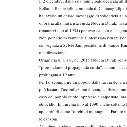
Il 2 dicembre, dalla sala municipale dedicata all’
Rolland, il consiglio comunale di Clamecy (dipa
ha inviato un chiaro messaggio di solidarietà a u
onoraria alla musicista curda Nudem Durak, in ca
rimanervi fino al 1934) per aver cantato e insegna
Non potendo ovviamente l’interessata ritirare l’on
consegnata a Sylvie Jan, presidente di France-Kur
manifestazione.
Originaria di Cizre, nel 2015 Nûdem Durak veniva 
“promozione di propaganda curda”. L’anno succes
prolungata a 19 anni.
Per far scomparire un popolo dalla faccia della te
può bastare l’assimilazione forzata, la distruzione
caso del popolo curdo, oppresso e calpestato, ma
etnocidio. In Turchia fino al 1990 anche soltanto 
apostrofarli come “turchi di montagna”. Parlare in
le canzoni.
Attualmente viene concesso di parlare curdo in à