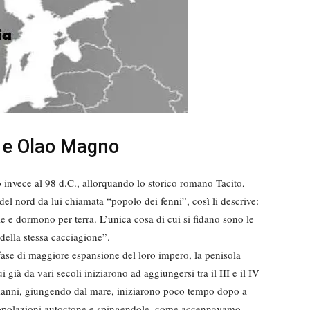
e e Olao Magno
no invece al 98 d.C., allorquando lo storico romano Tacito,
el nord da lui chiamata “popolo dei fenni”, così li descrive:
e e dormono per terra. L’unica cosa di cui si fidano sono le
della stessa cacciagione”.
fase di maggiore espansione del loro impero, la penisola
già da vari secoli iniziarono ad aggiungersi tra il III e il IV
ormanni, giungendo dal mare, iniziarono poco tempo dopo a
e popolazioni autoctone e spingendole, come accennavamo,