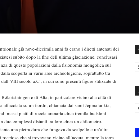
ntrionale già nove-diecimila anni fa erano i diretti antenati dei
ziatesi subito dopo la fine dell’ultima glaciazione, conclusasi
C
senza di queste popolazioni dalla fisionomia mongolica sul
 dalla scoperta in varie aree archeologiche, soprattutto tra
 dall’VIII secolo a.C., in cui sono presenti figure stilizzate di
 Bølaristningen e di Alta; in particolare vicino alla città di
Ar
aia affacciata su un fiordo, chiamata dai sami Jepmaluokta,
di massi piatti di roccia arenaria circa tremila incisioni
 in due complessi distanti tra loro circa un chilometro.
diante una pietra dura che fungeva da scalpello e un’altra
i rocciose che si trovavano vicine all’acqua, mentre la terra