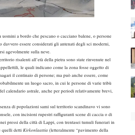
on uomini a bordo che pescano o cacciano balene, o persone
 davvero essere considerati gli antenati degli sci moderni,
rsi agevolmente sulla neve.
rritorio risalenti all’età della pietra sono state rinvenute nel
 suppellettili, le quali indicano come la zona fosse oggetto di
agari il centinaio di persone; ma può anche essere, come
obabilmente un luogo sacro, in cui le persone di varie tribù
l calendario astrale, anche per periodi relativamente brevi,
resenza di popolazioni sami sul territorio scandinavo vi sono
sele, con incisioni rupestri raffiguranti scene di caccia o di
i pressi della città di Lappi, con trentasei tumuli funerari in
 quelli detti
Kirkonlaattia
(letteralmente “pavimento della