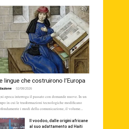
e lingue che costruirono l’Europa
dazione
-
02/08/2026
ni epoca interroga il passato con domande nuove. In un
mpo in cui le trasformazioni tecnologiche modificano
ofondamente i modi della comunicazione, il volume...
Il voodoo, dalle origini africane
al suo adattamento ad Haiti