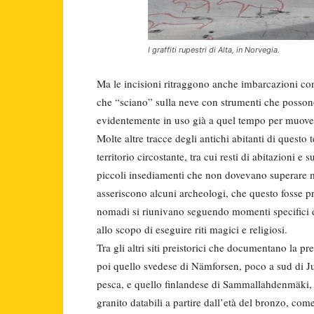
I graffiti rupestri di Alta, in Norvegia.
Ma le incisioni ritraggono anche imbarcazioni c
che “sciano” sulla neve con strumenti che possono
evidentemente in uso già a quel tempo per muove
Molte altre tracce degli antichi abitanti di questo te
territorio circostante, tra cui resti di abitazioni e
piccoli insediamenti che non dovevano superare m
asseriscono alcuni archeologi, che questo fosse pr
nomadi si riunivano seguendo momenti specifici de
allo scopo di eseguire riti magici e religiosi.
Tra gli altri siti preistorici che documentano la p
poi quello svedese di Nämforsen, poco a sud di Jun
pesca, e quello finlandese di Sammallahdenmäki, ne
granito databili a partire dall’età del bronzo, come