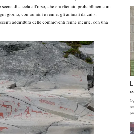
 scene di caccia all’orso, che era ritenuto probabilmente un
i ogni giorno, con uomini e renne, gli animali da cui si
presenti addirittura delle commoventi renne incinte, con una
L
re
Og
te
pr