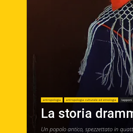
antropologia
antropologia culturale ed etnologia
lapponi
La storia dram
Un popolo antico, spezzettato in quatt