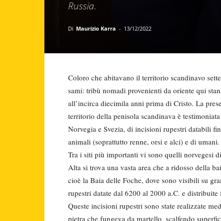
Russia.
Di
Maurizio Karra
-
13/12/2022
Coloro che abitavano il territorio scandinavo sette
sami: tribù nomadi provenienti da oriente qui stan
all’incirca diecimila anni prima di Cristo. La pre
territorio della penisola scandinava è testimoniata
Norvegia e Svezia, di incisioni rupestri databili fin
animali (soprattutto renne, orsi e alci) e di umani.
Tra i siti più importanti vi sono quelli norvegesi di
Alta si trova una vasta area che a ridosso della b
cioè la Baia delle Foche, dove sono visibili su gran
rupestri datate dal 6200 al 2000 a.C. e distribuite
Queste incisioni rupestri sono state realizzate me
pietra che fungeva da martello, scalfendo superfic