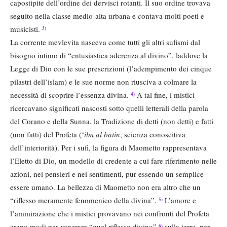
capostipite dell’ordine dei dervisci rotanti. Il suo ordine trovava
seguito nella classe medio-alta urbana e contava molti poeti e
musicisti.
3)
La corrente mevlevita nasceva come tutti gli altri sufismi dal
bisogno intimo di “entusiastica aderenza al divino”, laddove la
Legge di Dio con le sue prescrizioni (l’adempimento dei cinque
pilastri dell’islam) e le sue norme non riusciva a colmare la
necessità di scoprire l’essenza divina.
A tal fine, i mistici
4)
ricercavano significati nascosti sotto quelli letterali della parola
del Corano e della Sunna, la Tradizione di detti (non detti) e fatti
(non fatti) del Profeta (‘
ilm al batin
, scienza conoscitiva
dell’interiorità). Per i sufi, la figura di Maometto rappresentava
l’Eletto di Dio, un modello di credente a cui fare riferimento nelle
azioni, nei pensieri e nei sentimenti, pur essendo un semplice
essere umano. La bellezza di Maometto non era altro che un
“riflesso meramente fenomenico della divina”.
L’amore e
5)
l’ammirazione che i mistici provavano nei confronti del Profeta
erano modi per venerare “quel riflesso divino”
sulla terra, per
6)