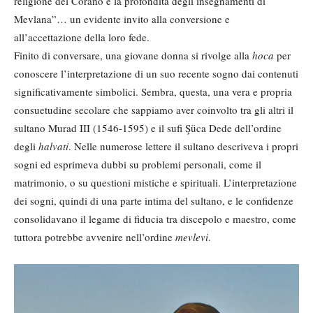
religione del Corano e la profondità degli insegnamenti di
Mevlana”… un evidente invito alla conversione e
all’accettazione della loro fede.
Finito di conversare, una giovane donna si rivolge alla
hoca
per
conoscere l’interpretazione di un suo recente sogno dai contenuti
significativamente simbolici. Sembra, questa, una vera e propria
consuetudine secolare che sappiamo aver coinvolto tra gli altri il
sultano Murad III (1546-1595) e il sufi Şüca Dede dell’ordine
degli
halvati
. Nelle numerose lettere il sultano descriveva i propri
sogni ed esprimeva dubbi su problemi personali, come il
matrimonio, o su questioni mistiche e spirituali. L’interpretazione
dei sogni, quindi di una parte intima del sultano, e le confidenze
consolidavano il legame di fiducia tra discepolo e maestro, come
tuttora potrebbe avvenire nell’ordine
mevlevi
.