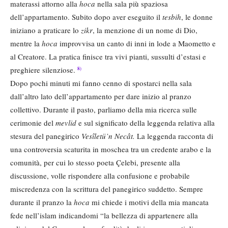
materassi attorno alla
hoca
nella sala più spaziosa
dell’appartamento. Subito dopo aver eseguito il
tesbih
, le donne
iniziano a praticare lo
zikr
, la menzione di un nome di Dio,
mentre la
hoca
improvvisa un canto di inni in lode a Maometto e
al Creatore. La pratica finisce tra vivi pianti, sussulti d’estasi e
preghiere silenziose.
8)
Dopo pochi minuti mi fanno cenno di spostarci nella sala
dall’altro lato dell’appartamento per dare inizio al pranzo
collettivo. Durante il pasto, parliamo della mia ricerca sulle
cerimonie del
mevlid
e sul significato della leggenda relativa alla
stesura del panegirico
Vesîletü’n Necât.
La leggenda racconta di
una controversia scaturita in moschea tra un credente arabo e la
comunità, per cui lo stesso poeta Çelebi, presente alla
discussione, volle rispondere alla confusione e probabile
miscredenza con la scrittura del panegirico suddetto. Sempre
durante il pranzo la
hoca
mi chiede i motivi della mia mancata
fede nell’islam indicandomi “la bellezza di appartenere alla