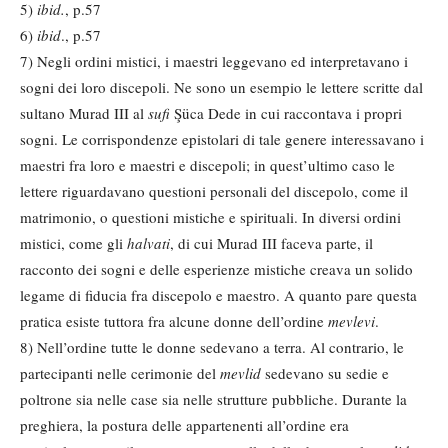
5)
ibid.
, p.57
6)
ibid
., p.57
7) Negli ordini mistici, i maestri leggevano ed interpretavano i
sogni dei loro discepoli. Ne sono un esempio le lettere scritte dal
sultano Murad III al
sufi
Şüca Dede in cui raccontava i propri
sogni. Le corrispondenze epistolari di tale genere interessavano i
maestri fra loro e maestri e discepoli; in quest’ultimo caso le
lettere riguardavano questioni personali del discepolo, come il
matrimonio, o questioni mistiche e spirituali. In diversi ordini
mistici, come gli
halvati
, di cui Murad III faceva parte, il
racconto dei sogni e delle esperienze mistiche creava un solido
legame di fiducia fra discepolo e maestro. A quanto pare questa
pratica esiste tuttora fra alcune donne dell’ordine
mevlevi
.
8) Nell’ordine tutte le donne sedevano a terra. Al contrario, le
partecipanti nelle cerimonie del
mevlid
sedevano su sedie e
poltrone sia nelle case sia nelle strutture pubbliche. Durante la
preghiera, la postura delle appartenenti all’ordine era