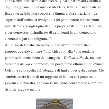
conoscenza dell’islam e dei testi religiosi a partire dal Corano e
dagli insegnamenti del mistico Mevlana, letti esclusivamente in
lingua turca (ella non conosce la lingua araba e persiana). Le
seguaci dell’ordine si rivolgono a lei per ottenere informazioni
sull’islam e consigli riguardanti la propria vita intima e familiare,
e per conoscere il significato di certi sogni in cui compaiono
elementi legati alla religione.
7)
All’inizio del nostro incontro e dopo avermi presentata al
gruppo, due giovani
mevlithan
chiedono alla
hoca
qualche
parere sulla recitazione del panegirico
Vesîletü’n Necât
, recitato
durante il
mevlid
e composto dal poeta turco ottomano Süleyman
Çelebi, e sulla scelta più adeguata di inni e poesie da cantare. Ciò
sembra essere frutto di un rapporto di fiducia e rispetto tra le
giovani e la maestra, che con le sue conoscenze riesce a dar loro
risposte sagge e mature.