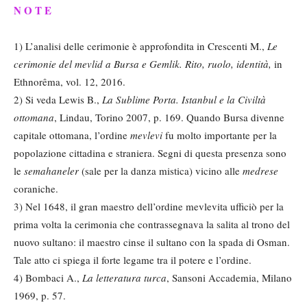
N O T E
1) L’analisi delle cerimonie è approfondita in Crescenti M.,
Le
cerimonie del mevlid a Bursa e Gemlik. Rito, ruolo, identità,
in
Ethnorêma, vol. 12, 2016.
2) Si veda Lewis B.,
La Sublime Porta. Istanbul e la Civiltà
ottomana
, Lindau, Torino 2007, p. 169. Quando Bursa divenne
capitale ottomana, l’ordine
mevlevi
fu molto importante per la
popolazione cittadina e straniera. Segni di questa presenza sono
le
semahaneler
(sale per la danza mistica) vicino alle
medrese
coraniche.
3) Nel 1648, il gran maestro dell’ordine mevlevita ufficiò per la
prima volta la cerimonia che contrassegnava la salita al trono del
nuovo sultano: il maestro cinse il sultano con la spada di Osman.
Tale atto ci spiega il forte legame tra il potere e l’ordine.
4) Bombaci A.,
La letteratura turca
, Sansoni Accademia, Milano
1969, p. 57.