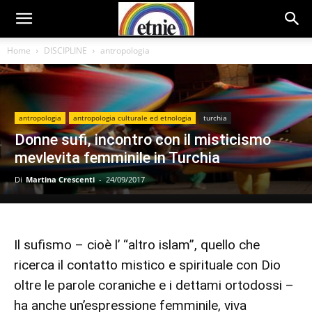
Home
DISCIPLINE
antropologia
antropologia
antropologia culturale ed etnologia
turchia
Donne sufi, incontro con il misticismo
mevlevita femminile in Turchia
Di
Martina Crescenti
-
24/09/2017
Il sufismo – cioè l’ “altro islam”, quello che
ricerca il contatto mistico e spirituale con Dio
oltre le parole coraniche e i dettami ortodossi –
ha anche un’espressione femminile, viva