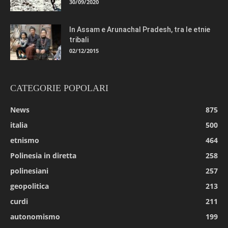
30/09/2020
In Assam e Arunachal Pradesh, tra le etnie
tribali
02/12/2015
CATEGORIE POPOLARI
News
875
italia
500
etnismo
464
Polinesia in diretta
258
polinesiani
257
geopolitica
213
curdi
211
autonomismo
199