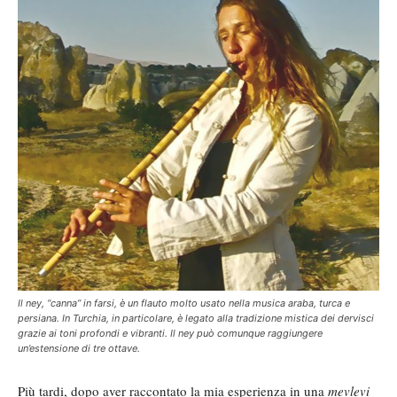
Il ney, “canna” in farsi, è un flauto molto usato nella musica araba, turca e
persiana. In Turchia, in particolare, è legato alla tradizione mistica dei dervisci
grazie ai toni profondi e vibranti. Il ney può comunque raggiungere
un’estensione di tre ottave.
Più tardi, dopo aver raccontato la mia esperienza in una
mevlevi