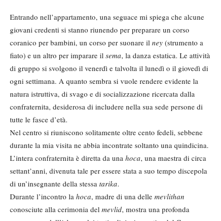
Entrando nell’appartamento, una seguace mi spiega che alcune
giovani credenti si stanno riunendo per preparare un corso
coranico per bambini, un corso per suonare il
ney
(strumento a
fiato) e un altro per imparare il
sema
, la danza estatica. Le attività
di gruppo si svolgono il venerdì e talvolta il lunedì o il giovedì di
ogni settimana. A quanto sembra si vuole rendere evidente la
natura istruttiva, di svago e di socializzazione ricercata dalla
confraternita, desiderosa di includere nella sua sede persone di
tutte le fasce d’età.
Nel centro si riuniscono solitamente oltre cento fedeli, sebbene
durante la mia visita ne abbia incontrate soltanto una quindicina.
L’intera confraternita è diretta da una
hoca
, una maestra di circa
settant’anni, divenuta tale per essere stata a suo tempo discepola
di un’insegnante della stessa
tarika
.
Durante l’incontro la
hoca
, madre di una delle
mevlithan
conosciute alla cerimonia del
mevlid
, mostra una profonda