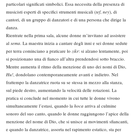
particolari significati simbolici. Essa necessita della presenza di
musicisti esperti di specifici strumenti musicali (
tef
,
ney
), di
cantori, di un gruppo di danzatori e di una persona che dirige la
danza.
Rientrate nella prima sala, alcune donne m’invitano ad assistere
al
sema
. La maestra inizia a cantare degli inni e sei donne sedute
per terra cominciano a praticare lo
zikr
: si alzano lentamente, poi
si posizionano una di fianco all’altra prendendosi sotto braccio.
Mentre aumenta il ritmo della menzione di uno dei nomi di Dio,
Hu!
, dondolano contemporaneamente avanti e indietro. Nel
frattempo la danzatrice ruota su se stessa in mezzo alla stanza,
sul piede destro, aumentando la velocità delle rotazioni. La
pratica si conclude nel momento in cui tutte le donne vivono
simultaneamente l’estasi, quando la
hoca
arriva al culmine
sonoro del suo canto, quando le donne raggiungono l’apice della
menzione del nome di Dio, che si unisce ai movimenti sfiancanti,
e quando la danzatrice, assorta nel rapimento estatico, sta per