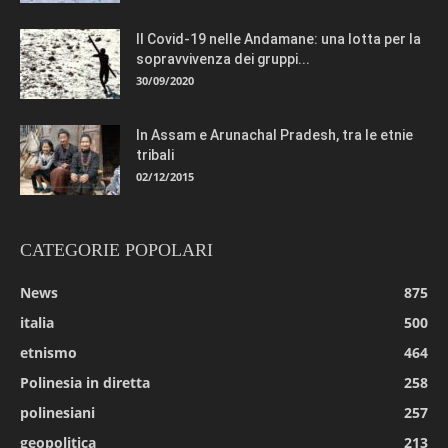
Il Covid-19 nelle Andamane: una lotta per la
sopravvivenza dei gruppi...
30/09/2020
In Assam e Arunachal Pradesh, tra le etnie
tribali
02/12/2015
CATEGORIE POPOLARI
News
875
italia
500
etnismo
464
Polinesia in diretta
258
polinesiani
257
geopolitica
213