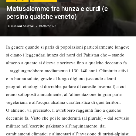
Matusalemme tra hunza e curdi (e
persino qualche veneto)
Di
Gianni Sartori
-
06/02/2023
In genere quando si parla di popolazioni particolarmente longeve
si citano i leggendari hunza del nord del Pakistan che – stando
almeno a quanto si diceva e scriveva fino a qualche decennio fa
– raggiungerebbero mediamente i 130-140 anni. Oltretutto attivi
e in buona salute, grazie al lungo digiuno (secondo alcuni
geografi-etnologi si dovrebbe parlare di carestie invernali) a cui
erano sottoposti annualmente, all’alimentazione in gran parte
vegetariana e all’acqua alcalina caratteristica di quei territori.
O almeno, va precisato, li avrebbero raggiunti fino a qualche
decennio fa. Visto che poi le modernità (al plurale) – dal servizio
militare nell’esercito pakistano all’inquinamento, dai
cambiamenti climatici e alimentari all’invasione di turisti-alpinisti