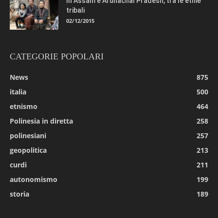
In Assam e Arunachal Pradesh, tra le etnie
tribali
02/12/2015
CATEGORIE POPOLARI
News
875
italia
500
etnismo
464
Polinesia in diretta
258
polinesiani
257
geopolitica
213
curdi
211
autonomismo
199
storia
189