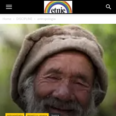
Home
DISCIPLINE
antropologia
antropologia
genetica umana
hunza