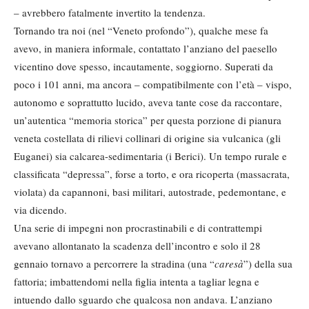
– avrebbero fatalmente invertito la tendenza.
Tornando tra noi (nel “Veneto profondo”), qualche mese fa
avevo, in maniera informale, contattato l’anziano del paesello
vicentino dove spesso, incautamente, soggiorno. Superati da
poco i 101 anni, ma ancora – compatibilmente con l’età – vispo,
autonomo e soprattutto lucido, aveva tante cose da raccontare,
un’autentica “memoria storica” per questa porzione di pianura
veneta costellata di rilievi collinari di origine sia vulcanica (gli
Euganei) sia calcarea-sedimentaria (i Berici). Un tempo rurale e
classificata “depressa”, forse a torto, e ora ricoperta (massacrata,
violata) da capannoni, basi militari, autostrade, pedemontane, e
via dicendo.
Una serie di impegni non procrastinabili e di contrattempi
avevano allontanato la scadenza dell’incontro e solo il 28
gennaio tornavo a percorrere la stradina (una “
caresà
”) della sua
fattoria; imbattendomi nella figlia intenta a tagliar legna e
intuendo dallo sguardo che qualcosa non andava. L’anziano