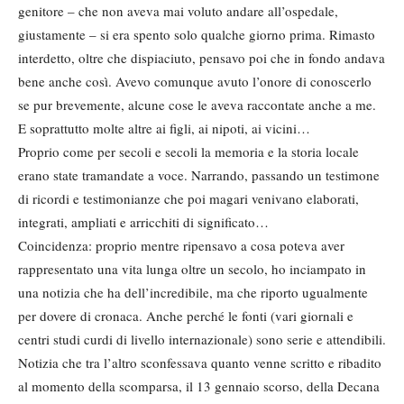
genitore – che non aveva mai voluto andare all’ospedale,
giustamente – si era spento solo qualche giorno prima. Rimasto
interdetto, oltre che dispiaciuto, pensavo poi che in fondo andava
bene anche così. Avevo comunque avuto l’onore di conoscerlo
se pur brevemente, alcune cose le aveva raccontate anche a me.
E soprattutto molte altre ai figli, ai nipoti, ai vicini…
Proprio come per secoli e secoli la memoria e la storia locale
erano state tramandate a voce. Narrando, passando un testimone
di ricordi e testimonianze che poi magari venivano elaborati,
integrati, ampliati e arricchiti di significato…
Coincidenza: proprio mentre ripensavo a cosa poteva aver
rappresentato una vita lunga oltre un secolo, ho inciampato in
una notizia che ha dell’incredibile, ma che riporto ugualmente
per dovere di cronaca. Anche perché le fonti (vari giornali e
centri studi curdi di livello internazionale) sono serie e attendibili.
Notizia che tra l’altro sconfessava quanto venne scritto e ribadito
al momento della scomparsa, il 13 gennaio scorso, della Decana