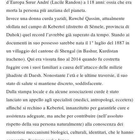
d’Europa Sœur André (Lucile Randon) a 118 anni: ossia che era
morta la persona più anziana del pianeta.
Invece una donna curda yazidi, Rawché Qassim, attualmente
sfollata nel campo di Kebertol (distretto di Sêmele, provincia di
Duhok) quel record l’avrebbe già superato da tempo. Stando ai
documenti in suo possesso sarebbe nata il 1° luglio del 1887 in
un villaggio del cantone di Shengal (in Bashur, Kurdistan
iracheno). Qui era vissuta fino al 2014 quando fu costretta
fuggire con i suoi familiari a causa dell’attacco delle milizie
jihadiste di Daesh. Nonostante l’età e le ultime traversie, il suo
stato di salute si mantiene discreto, soddisfacente.
Dalla stampa locale e da alcune associazioni curde è stato
lanciato un appello agli specialisti (medici, antropologi, eccetera)
affinché si rechino a Kebertol, innanzitutto per garantirle cure e
assistenza adeguate, ma anche per contribuire (nell’assoluto
rispetto della sua persona naturalmente) alla conoscenza dei
misteriosi meccanismi biologici, culturali, identitari, che le hanno