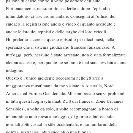
pallone di calcio contro il vetro posteriore dell’auto.
Fortunatamente, nessuno rimase ferito e dopo l’episodio
intimidatorio ci lasciarono andare. Consegnai all’ufficio del
sindaco la registrazione audio e video di quanto accaduto e
anche le foto dei teppisti e delle targhe dei loro veicoli.
Ho preferito tacere su questo episodio per dieci mesi, nella
speranza che il sistema giudiziario francese funzionasse. A
tutt’oggi, però, nessuno è stato arrestato, non è stata formalizzata
alcuna accusa e, per quanto ne so, non è mai stata avviata alcuna
indagine.
Questo è l’unico incidente occorsomi nelle 28 aree a
maggioranza musulmana da me visitate in Australia, Nord
America ed Europa Occidentale. Mi sono recato senza problemi
in tutti questi luoghi (chiamati ZUS dai francesi: Zone Urbaines
Sensibles), a volte da solo, a volte accompagnato, a bordo di
un’anonima auto presa a noleggio, di giorno e indossando
normali abiti casual in stile occidentale, e non uniformi della
polizia, vesti talari, abiti succinti o una kippah.