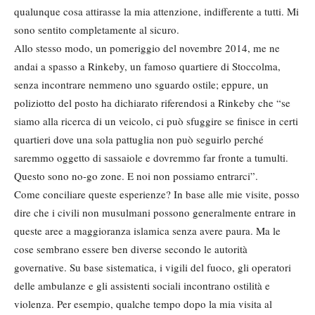
qualunque cosa attirasse la mia attenzione, indifferente a tutti. Mi
sono sentito completamente al sicuro.
Allo stesso modo, un pomeriggio del novembre 2014, me ne
andai a spasso a Rinkeby, un famoso quartiere di Stoccolma,
senza incontrare nemmeno uno sguardo ostile; eppure, un
poliziotto del posto ha dichiarato riferendosi a Rinkeby che “se
siamo alla ricerca di un veicolo, ci può sfuggire se finisce in certi
quartieri dove una sola pattuglia non può seguirlo perché
saremmo oggetto di sassaiole e dovremmo far fronte a tumulti.
Questo sono no-go zone. E noi non possiamo entrarci”.
Come conciliare queste esperienze? In base alle mie visite, posso
dire che i civili non musulmani possono generalmente entrare in
queste aree a maggioranza islamica senza avere paura. Ma le
cose sembrano essere ben diverse secondo le autorità
governative. Su base sistematica, i vigili del fuoco, gli operatori
delle ambulanze e gli assistenti sociali incontrano ostilità e
violenza. Per esempio, qualche tempo dopo la mia visita al