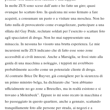
In molte ZUS sono sceso dall’auto e ho fatto un giro; quasi
ovunque ho scattato foto. In qualcuna mi sono fermato a fare
acquisti, a consumare un pasto o a visitare una moschea. Non ho
fatto nulla di provocatorio come evangelizzare, partecipare a una
sfilata del Gay Pride, reclutare soldati per l’esercito o scattare foto
agli spacciatori di droga. Non ho mai rappresentato una
minaccia. In nessuna ho vissuto una brutta esperienza. Le mie
incursioni nelle ZUS indicano che di fatto esse sono zone
accessibili ai civili innocui. Anche a Marsiglia, se fossi stato alla
guida di una macchina a noleggio, i teppisti mi avrebbero
probabilmente accolto come un potenziale cliente di droga.
Al contrario Brice De Ruyver, già consigliere per la sicurezza di
un primo ministro belga, ha dichiarato che “non abbiamo
ufficialmente no-go zone a Bruxelles, ma in realtà esistono e si
trovano a Molenbeek”. Eppure io mi sono recato in macchina e
ho passeggiato in questo quartiere, anche a gennaio, scattando
tranquillamente foto alle persone per strada, ai negozi e a