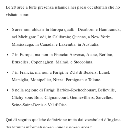
Le 28 aree a forte presenza islamica nei paesi occidentali che ho
visitato sono:
6 aree non ubicate in Europa quali: : Dearborn e Hamtramck,
nel Michigan; Lodi, in California; Queens, a New York;
Mississauga, in Canada; e Lakemba, in Australia.
7 in Europa, ma non in Francia: Anversa, Atene, Berlino,
Bruxelles, Copenaghen, Malmö, e Stoccolma.
7 in Francia, ma non a Parigi: le ZUS di Beziers, Lunel,
Marsiglia, Montpellier, Nizza, Perpignan e Tolone.
8 nella regione di Parigi: Barbès–Rochechouart, Belleville,
Clichy-sous-Bois, Clignancourt, Gennevilliers, Sarcelles,
Seine-Saint-Denis e Val d’Oise.
Qui di seguito qualche definizione tratta dai vocabolari d’inglese
dei termini informali
no-go zones
e
no-go areas
: