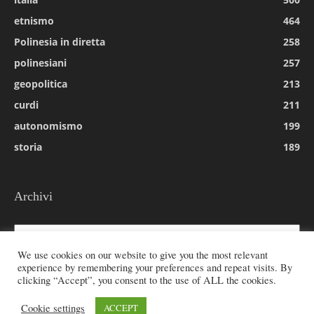
etnismo
464
Polinesia in diretta
258
polinesiani
257
geopolitica
213
curdi
211
autonomismo
199
storia
189
Archivi
Archivi
We use cookies on our website to give you the most relevant
experience by remembering your preferences and repeat visits. By
clicking “Accept”, you consent to the use of ALL the cookies.
© 2026 All rights reserved - Etnie -
Cookie settings
ACCEPT