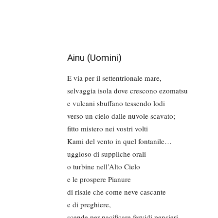
Ainu (Uomini)
E via per il settentrionale mare,
selvaggia isola dove crescono ezomatsu
e vulcani sbuffano tessendo lodi
verso un cielo dalle nuvole scavato;
fitto mistero nei vostri volti
Kami del vento in quel fontanile…
uggioso di suppliche orali
o turbine nell’Alto Cielo
e le prospere Pianure
di risaie che come neve cascante
e di preghiere,
scende per pacificare fervidi pensieri,