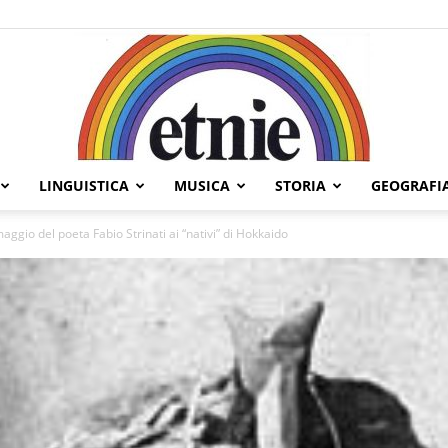
LINGUISTICA
MUSICA
STORIA
GEOGRAFI
Etnie
aggio del poeta Fabio Strinati ai “nativi” di Hokkaido