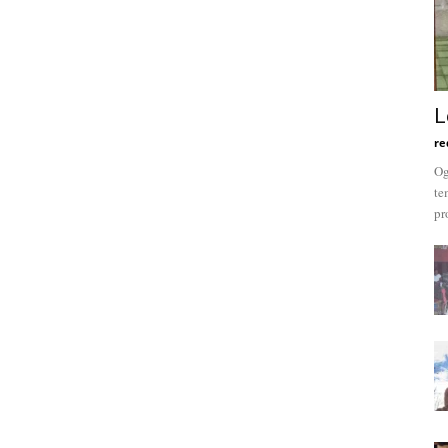
L
re
Og
te
pr