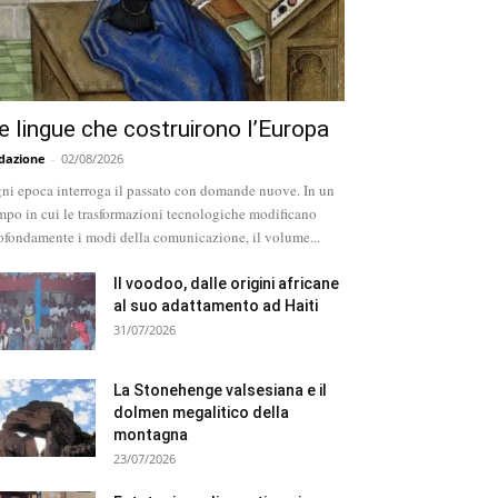
e lingue che costruirono l’Europa
dazione
-
02/08/2026
ni epoca interroga il passato con domande nuove. In un
mpo in cui le trasformazioni tecnologiche modificano
ofondamente i modi della comunicazione, il volume...
Il voodoo, dalle origini africane
al suo adattamento ad Haiti
31/07/2026
La Stonehenge valsesiana e il
dolmen megalitico della
montagna
23/07/2026