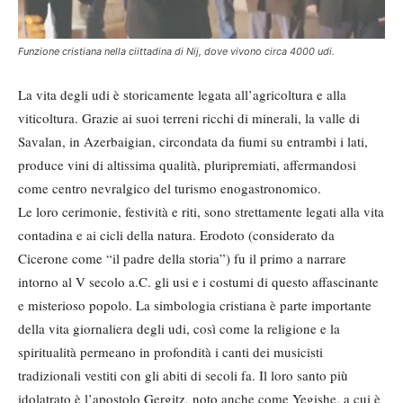
Funzione cristiana nella ciittadina di Nij, dove vivono circa 4000 udi.
La vita degli udi è storicamente legata all’agricoltura e alla
viticoltura. Grazie ai suoi terreni ricchi di minerali, la valle di
Savalan, in Azerbaigian, circondata da fiumi su entrambi i lati,
produce vini di altissima qualità, pluripremiati, affermandosi
come centro nevralgico del turismo enogastronomico.
Le loro cerimonie, festività e riti, sono strettamente legati alla vita
contadina e ai cicli della natura. Erodoto (considerato da
Cicerone come “il padre della storia”) fu il primo a narrare
intorno al V secolo a.C. gli usi e i costumi di questo affascinante
e misterioso popolo. La simbologia cristiana è parte importante
della vita giornaliera degli udi, così come la religione e la
spiritualità permeano in profondità i canti dei musicisti
tradizionali vestiti con gli abiti di secoli fa. Il loro santo più
idolatrato è l’apostolo Gergitz, noto anche come Yegishe, a cui è