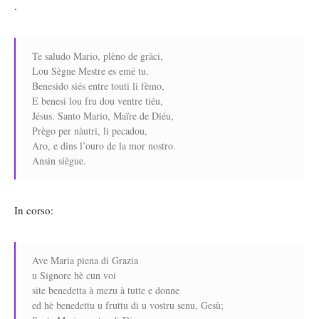
.
Te saludo Mario, plèno de gràci,
Lou Sègne Mestre es emé tu.
Benesido siés entre touti li fèmo,
E benesi lou fru dou ventre tiéu,
Jésus. Santo Mario, Maïre de Diéu,
Prègo per nàutri, li pecadou,
Aro, e dins l’ouro de la mor nostro.
Ansin siègue.
In corso:
Ave Maria piena di Grazia
u Signore hè cun voi
site benedetta à mezu à tutte e donne
ed hè benedettu u fruttu di u vostru senu, Gesù;