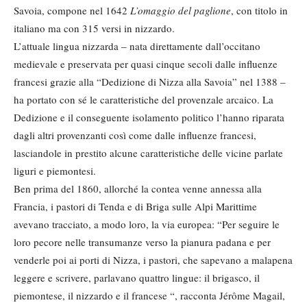
Savoia, compone nel 1642
L’omaggio del paglione
, con titolo in
italiano ma con 315 versi in nizzardo.
L’attuale lingua nizzarda – nata direttamente dall’occitano
medievale e preservata per quasi cinque secoli dalle influenze
francesi grazie alla “Dedizione di Nizza alla Savoia” nel 1388 –
ha portato con sé le caratteristiche del provenzale arcaico. La
Dedizione e il conseguente isolamento politico l’hanno riparata
dagli altri provenzanti così come dalle influenze francesi,
lasciandole in prestito alcune caratteristiche delle vicine parlate
liguri e piemontesi.
Ben prima del 1860, allorché la contea venne annessa alla
Francia, i pastori di Tenda e di Briga sulle Alpi Marittime
avevano tracciato, a modo loro, la via europea: “Per seguire le
loro pecore nelle transumanze verso la pianura padana e per
venderle poi ai porti di Nizza, i pastori, che sapevano a malapena
leggere e scrivere, parlavano quattro lingue: il brigasco, il
piemontese, il nizzardo e il francese “, racconta Jérôme Magail,