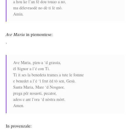
a hou ke l’an fê dou touao a no,
ma dèlevraodè no dè ti lè mô.
Amin.
Ave Maria
in piemontese:
.
Ave Maria, pien-a ‘d grassia,
ël Signor a l’é con Ti.
Ti it ses la benedeta trames a tute le fomne
e benedet a l’é ‘l frut ëd tò sen, Gesù.
Santa Maria, Mare ‘d Nosgnor,
prega për nosaoti, pecator,
adess e ant l’ora ‘d nòstra mòrt.
Amen.
In provenzale: