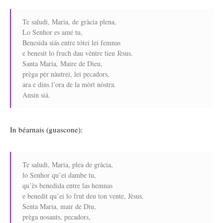
Te saludi, Maria, de gràcia plena,
Lo Senhor es amé tu,
Benesida siás entre tótei lei femnas
e benesit lo fruch dau vèntre tieu Jèsus.
Santa Maria, Maire de Dieu,
prèga pèr nàutrei, lei pecadors,
ara e dins l’ora de la mòrt nòstra.
Ansin siá.
In béarnais (guascone):
Te saludi, Maria, plea de gràcia,
lo Senhor qu’ei dambe tu,
qu’ès benedida entre las hemnas
e benedit qu’ei lo frut deu ton vente, Jèsus.
Senta Maria, mair de Diu,
prèga nosauts, pecadors,