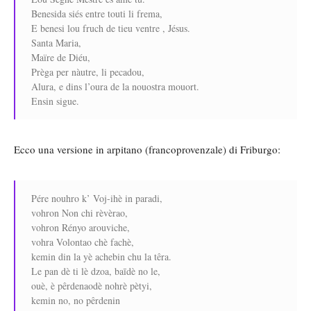
Benesida siés entre touti li frema,
E benesi lou fruch de tieu ventre , Jésus.
Santa Maria,
Maïre de Diéu,
Prèga per nàutre, li pecadou,
Alura, e dins l’oura de la nouostra mouort.
Ensin sigue.
Ecco una versione in arpitano (francoprovenzale) di Friburgo:
Pére nouhro k’ Voj-ihè in paradi,
vohron Non chi rèvèrao,
vohron Rényo arouviche,
vohra Volontao chè fachè,
kemin din la yè achebin chu la têra.
Le pan dè ti lè dzoa, baīdè no le,
ouè, è pêrdenaodè nohrè pètyi,
kemin no, no pêrdenin