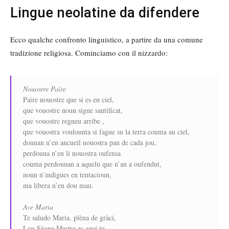
Lingue neolatine da difendere
Ecco qualche confronto linguistico, a partire da una comune
tradizione religiosa. Cominciamo con il nizzardo:
Nouostre Païre
Paire nouostre que si es en ciel,
que vouostre noun sigue santificat,
que vouostre regneu arribe ,
que vouostra voulounta si fague su la terra couma au ciel,
dounan n’en ancueil nouostra pan de cada jou,
perdouna n’en li nouostra oufensa
couma perdounan a aquelu que n’an a oufendut,
noun n’indigues en tentacioun,
ma libera n’en dou mau.
Ave Maria
Te saludo Maria, plèna de gràci,
Lou Sègne Mestre es amé tu.