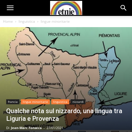
Home
linguistica
lingue minoritarie
francia
lingue minoritarie
linguistica
nizzardi
Qualche nota sul nizzardo, una lingua tra
Liguria e Provenza
Di
Jean-Marc Fonseca
-
27/01/2021