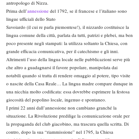
antropologo di Nizza.
Prima dell’
annessione
del 1792, se il francese e l’italiano sono
lingue ufficiali dello Stato
Savoiardo (il cui re parla piemontese!), il nizzardo costituisce la
lingua comune della città, parlata da tutti, patrizi e plebei, ma ben
poco presente negli stampati: la utilizza soltanto la Chiesa, con
grande efficacia comunicativa, per il catechismo e gli inni.
Altrimenti l’uso della lingua locale nelle pubblicazioni serve più
che altro a guadagnarsi il favore popolare, manipolata dai
notabili quando si tratta di rendere omaggio al potere, tipo visite
o nascite della Casa Reale… La lingua madre compare dunque in
una nicchia molto codificata: essa dovrebbe esprimere la festosa
giocosità del popolino locale, ingenuo e spontaneo.
I primi 22 anni dall’annessione non cambiano granché la
situazione. La Rivoluzione predilige la comunicazione orale per
la propaganda del club giacobino, ma trascura quella scritta. Di
contro, dopo la sua “riammissione” nel 1795, la Chiesa