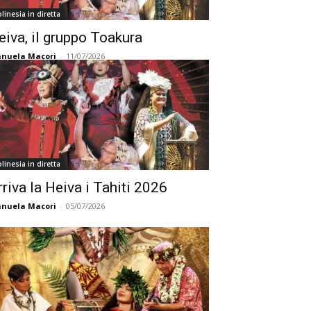
linesia in diretta
eiva, il gruppo Toakura
nuela Macori
-
11/07/2026
linesia in diretta
rriva la Heiva i Tahiti 2026
nuela Macori
-
05/07/2026