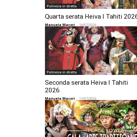
Polinesia in diretta
Quarta serata Heiva I Tahiti 202
Manuela Macori
-
16/07/2026
Polinesia in diretta
Seconda serata Heiva I Tahiti
2026
Manuela Macori
-
11/07/2026