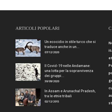
ARTICOLI POPOLARI
C
Un ecocidio in stile turco che si
N
traduce anche in un...
it
07/12/2020
e
Po
Il Covid-19 nelle Andamane:
una lotta per la sopravvivenza
p
dei gruppi...
g
30/09/2020
c
In Assam e Arunachal Pradesh,
a
tra le etnie tribali
02/12/2015
s