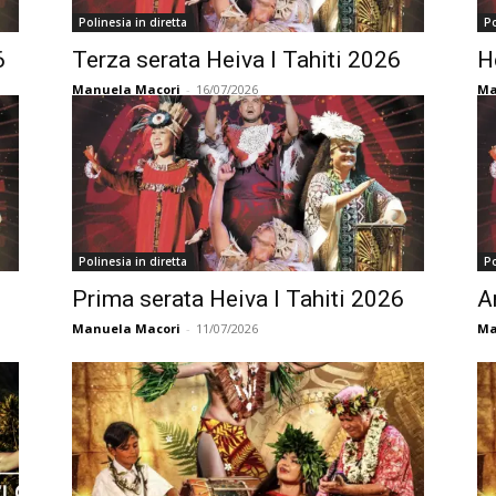
Polinesia in diretta
Po
6
Terza serata Heiva I Tahiti 2026
H
Manuela Macori
-
16/07/2026
Ma
Polinesia in diretta
Po
Prima serata Heiva I Tahiti 2026
A
Manuela Macori
-
11/07/2026
Ma