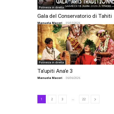
Polinesia in diretta
Gala del Conservatorio di Tahiti
Manuela Macori
-
05/07/2026
Polinesia in diretta
Ta’upiti Ana’e 3
Manuela Macori
-
06/06/2026
...
1
2
3
22