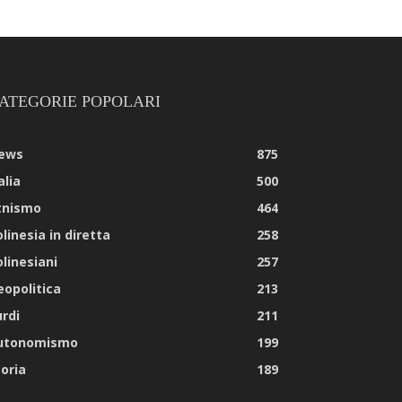
ATEGORIE POPOLARI
ews
875
alia
500
tnismo
464
linesia in diretta
258
olinesiani
257
eopolitica
213
urdi
211
utonomismo
199
toria
189