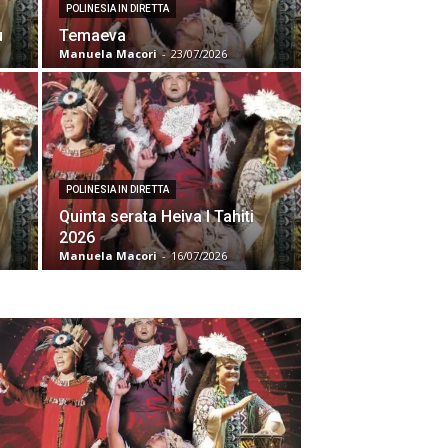
POLINESIA IN DIRETTA
u
Temaeva
Manuela Macori
-
23/07/2026
POLINESIA IN DIRETTA
Quinta serata Heiva I Tahiti
2026
Manuela Macori
-
16/07/2026