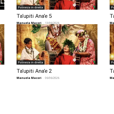
Polinesia in diretta
Po
Ta’upiti Ana’e 5
T
Manuela Macori
-
13/06/2026
Ma
Polinesia in diretta
Po
Ta’upiti Ana’e 2
T
Manuela Macori
-
06/06/2026
Ma