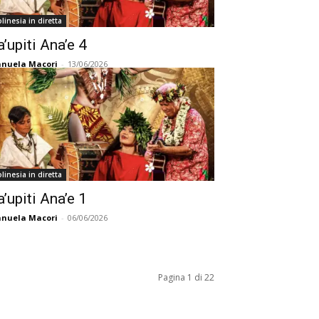
linesia in diretta
a’upiti Ana’e 4
nuela Macori
-
13/06/2026
linesia in diretta
a’upiti Ana’e 1
nuela Macori
-
06/06/2026
Pagina 1 di 22