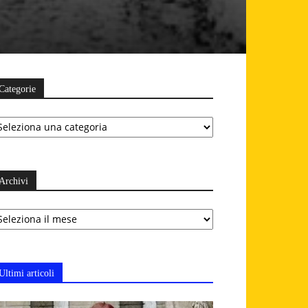
Categorie
ategorie
Archivi
chivi
Ultimi articoli