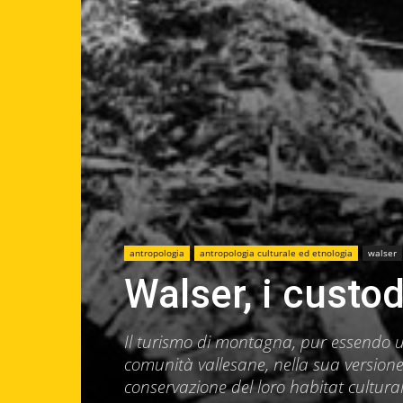
antropologia
antropologia culturale ed etnologia
walser
Walser, i custod
Il turismo di montagna, pur essendo un
comunità vallesane, nella sua version
conservazione del loro habitat cultura