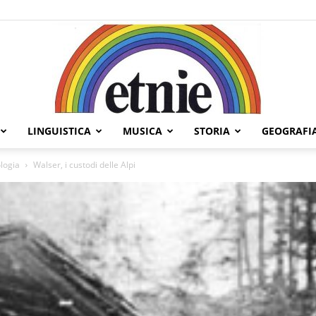
LINGUISTICA
MUSICA
STORIA
GEOGRAFI
Etnie
ologia
Walser, i custodi delle Alpi