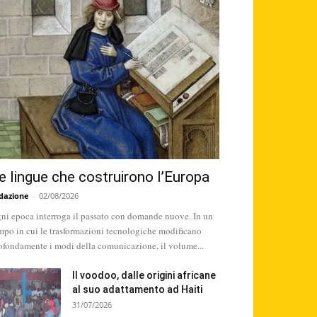
e lingue che costruirono l’Europa
dazione
-
02/08/2026
ni epoca interroga il passato con domande nuove. In un
mpo in cui le trasformazioni tecnologiche modificano
ofondamente i modi della comunicazione, il volume...
Il voodoo, dalle origini africane
al suo adattamento ad Haiti
31/07/2026