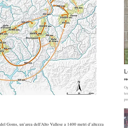
L
re
Og
te
pr
e del Goms, un’area dell’Alto Vallese a 1400 metri d’altezza