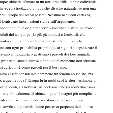
mpossibile da sfamare in un territorio difficilmente coltivabile
 invece ha ipotizzato un qualche disastro naturale, se non una
 nell’Europa dei secoli passati. Nessuno lo sa con certezza,
i forniscano informazioni sicure sull’argomento.
bandono delle originarie terre vallesane sia stato, piuttosto, il
feudali del tempo, per lo più piemontesi e lombardi, che
mentavano i commerci transalpini sfruttando i valichi,
no con ogni probabilità proprio questi signori a organizzare il
oravano a mezzadria o gestivano i pascoli dei loro animali,
o proprietà, situate altrove e fino a quel momento non sfruttate
i agricoli né come pascoli per il bestiame.
raltro essere considerate nemmeno un fenomeno isolato, ma
 a quell’epoca l’Europa fu in molti suoi territori testimone di
rità locali, sia nobiliari sia ecclesiastiche (vescovi diocesani
di terre abitualmente disabitate – perché magari più complicate
nti stabili – promettendo ai coloni che vi si sarebbero
ne servile e il possibile futuro possesso perpetuo delle nuove
io di aree poste nei più alti fondovalle e sui pendii delle