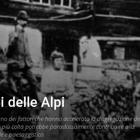
i delle Alpi
o dei fattori che hanno accelerato la disgregazione de
e più colta potrebbe paradossalmente contribuire alla
le e paesaggistico.