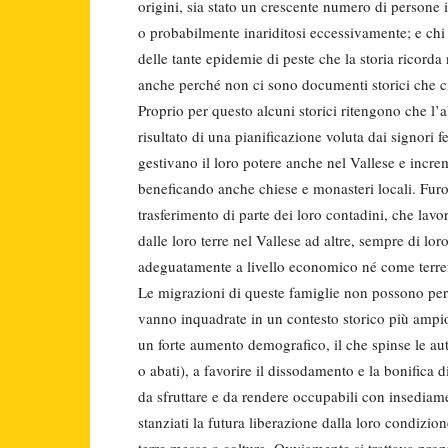
origini, sia stato un crescente numero di persone i
o probabilmente inariditosi eccessivamente; e chi
delle tante epidemie di peste che la storia ricorda
anche perché non ci sono documenti storici che c
Proprio per questo alcuni storici ritengono che l’ab
risultato di una pianificazione voluta dai signori 
gestivano il loro potere anche nel Vallese e incre
beneficando anche chiese e monasteri locali. Furo
trasferimento di parte dei loro contadini, che lav
dalle loro terre nel Vallese ad altre, sempre di lor
adeguatamente a livello economico né come terren
Le migrazioni di queste famiglie non possono pe
vanno inquadrate in un contesto storico più ampio:
un forte aumento demografico, il che spinse le auto
o abati), a favorire il dissodamento e la bonifica 
da sfruttare e da rendere occupabili con insediame
stanziati la futura liberazione dalla loro condizio
terre messe a coltura. Ovviamente si trattava propr