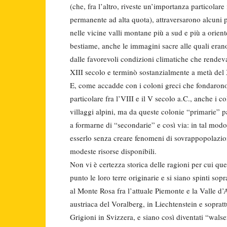
(che, fra l’altro, riveste un’importanza particola
permanente ad alta quota), attraversarono alcuni p
nelle vicine valli montane più a sud e più a orient
bestiame, anche le immagini sacre alle quali erano
dalle favorevoli condizioni climatiche che rendevan
XIII secolo e terminò sostanzialmente a metà del
E, come accadde con i coloni greci che fondarono 
particolare fra l’VIII e il V secolo a.C., anche i 
villaggi alpini, ma da queste colonie “primarie” p
a formarne di “secondarie” e così via: in tal modo
esserlo senza creare fenomeni di sovrappopolazion
modeste risorse disponibili.
Non vi è certezza storica delle ragioni per cui que
punto le loro terre originarie e si siano spinti sopr
al Monte Rosa fra l’attuale Piemonte e la Valle d’
austriaca del Voralberg, in Liechtenstein e soprat
Grigioni in Svizzera, e siano così diventati “walse