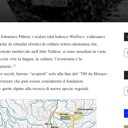
 Johannes Führer, i walser (dal tedesco
Walliser
, vallesano)
iche di cittadini elvetici di cultura vetero-alemanna che,
C
periodo medievale nell’Alto Vallese, si sono insediati in varie
ora vive la lingua, la cultura, l’economia e la
ginario.
1)
er secoli, furono “scoperti” solo alla fine del ‘700 da Horace-
svizzero che può essere considerato il fondatore
Ar
 quote alpine alla ricerca di nuove specie vegetali.