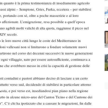
re in quanto è la prima testimonianza di insediamento agricolo
assi alpini – Sempione, Gries, Furka, eccetera – per stabilirsi
e, portando con sé, oltre a poche masserizie e al loro
 affezionate. L’emigrazione, resa possibile a quell’epoca
o agibili molti valichi di alta quota, raggiunse il picco nel
 XIV secolo.
le loro nuove città lungo le coste del Mediterraneo in
coloni vallesani non si limitarono a fondare solamente nuovi
artirono nel corso dei decenni successivi le nuove generazioni
 ogni villaggio, nato per essere autosufficiente, continuava a
e che avrebbero messo in crisi la capacità di gestione delle
sti contadini e pastori abbiano deciso di lasciare a un certo
attutto verso sud, decidendo di stabilirsi in particolare attorno
Aosta, e poi verso est, insediandosi pian piano nella regione
tutto in alcune micro-aree del Canton Ticino e del Cantone dei
r”. C’è chi ha ipotizzato che a causare le migrazioni, fin dalle