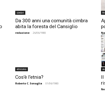
cimbri
fr
Da 300 anni una comunità cimbra
A
o
abita la foresta del Cansiglio
p
redazione
-
26/06/1980
Na
etnismo
a
Cos’è l’etnia?
Il
r
Roberto C. Sonaglia
-
01/06/1980
Ne