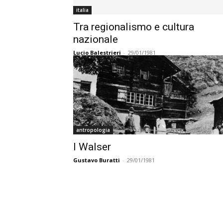
italia
Tra regionalismo e cultura
nazionale
Lucio Balestrieri
-
29/01/1981
antropologia
I Walser
Gustavo Buratti
-
29/01/1981