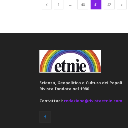
...
1
40
41
42
Scienza, Geopolitica e Cultura dei Popoli
Rivista fondata nel 1980
Contattaci:
redazione@rivistaetnie.com