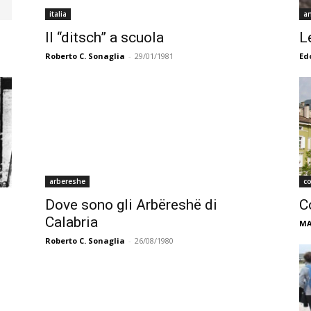
italia
a
Il “ditsch” a scuola
L
Roberto C. Sonaglia
-
29/01/1981
Ed
arbereshe
co
Dove sono gli Arbëreshë di
C
Calabria
MA
Roberto C. Sonaglia
-
26/08/1980