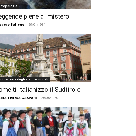
ntropologia
eggende piene di mistero
oardo Ballone
-
29/01/1981
ntrostoria degli stati nazionali
ome ti italianizzo il Sudtirolo
RIA TERESA GASPARI
-
26/06/1980