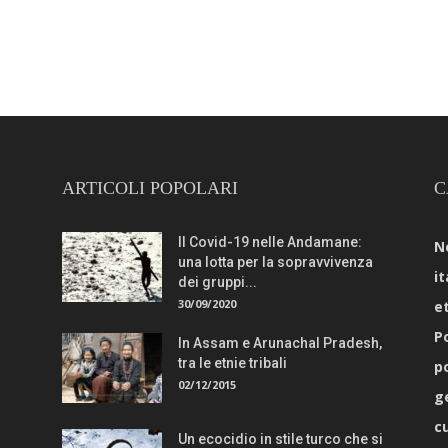
ARTICOLI POPOLARI
C
Il Covid-19 nelle Andamane:
N
una lotta per la sopravvivenza
it
dei gruppi...
30/09/2020
e
Po
In Assam e Arunachal Pradesh,
tra le etnie tribali
p
02/12/2015
g
c
Un ecocidio in stile turco che si