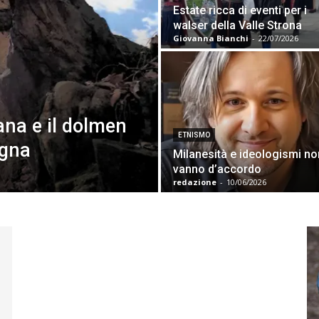
Estate ricca di eventi per i
walser della Valle Strona
Giovanna Bianchi
-
22/07/2026
na e il dolmen
ETNISMO
agna
Milanesità e ideologismi no
vanno d’accordo
redazione
-
10/06/2026