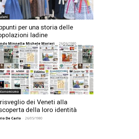
iulani
ppunti per una storia delle
opolazioni ladine
ndo Minnella Michele Morieri
-
26/06/1980
utonomismo
 risveglio dei Veneti alla
iscoperta della loro identità
rio De Carlo
-
26/05/1980