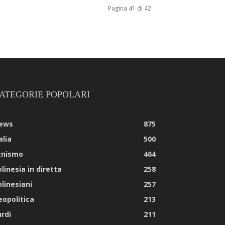
Pagina 41 di 42
ATEGORIE POPOLARI
ews
875
alia
500
tnismo
464
linesia in diretta
258
olinesiani
257
eopolitica
213
urdi
211